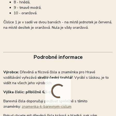
8 - hnědá,
9 - tmavě modrá,
10 - oranžová.
Číslice 1 je v sadě ve dvou barvách - na místě jednotek je červená,
na místě desítek je oranžová. Nula je vždy oranžová.
Podrobné informace
Výrobce:
Dřevěná a filcová čísla a znaménka pro Hravé
vzdělávání vyřezává
skvělý český truhlář
. Vyrábí s láskou, je to
vidět na všech jeho výrobcích.
Výška číslic: přibližně 6,5 cm
Barevná čísla doporučuji používat společně s těmito
znaménky:
znamenka-k-barevnym-cislum
Pokud chcete mít dřevěná čísla krásná a hladká, pak vám