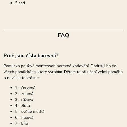
5 sad.
FAQ
Proč jsou čísla barevná?
Pomůcka používá montessori barevné kódování. Dodržuji ho ve
všech pomůckách, které vyrábím. Dětem to při učení velmi pomáhá
a navíc je to krásné.
1 - červená,
2 - zelená,
3 - růžová,
4 - žlutá,
5 - světle modrá,
6 - fialová,
7 - bílá,