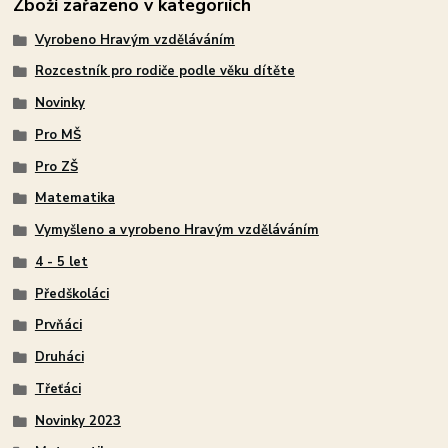
Zboží zařazeno v kategoriích
Vyrobeno Hravým vzděláváním
Rozcestník pro rodiče podle věku dítěte
Novinky
Pro MŠ
Pro ZŠ
Matematika
Vymyšleno a vyrobeno Hravým vzděláváním
4 - 5 let
Předškoláci
Prvňáci
Druháci
Třeťáci
Novinky 2023