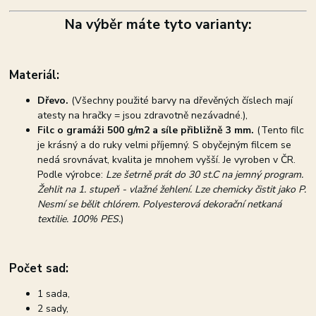
Na výběr máte tyto varianty:
Materiál:
Dřevo.
(Všechny použité barvy na dřevěných číslech mají
atesty na hračky = jsou zdravotně nezávadné.),
Filc o gramáži 500 g/m2 a síle přibližně 3 mm.
(Tento filc
je krásný a do ruky velmi příjemný. S obyčejným filcem se
nedá srovnávat, kvalita je mnohem vyšší. Je vyroben v ČR.
Podle výrobce:
Lze šetrně prát do 30 st.C na jemný program.
Žehlit na 1. stupeň - vlažné žehlení. Lze chemicky čistit jako P.
Nesmí se bělit chlórem. Polyesterová dekorační netkaná
textilie. 100% PES.
)
Počet sad:
1 sada,
2 sady,