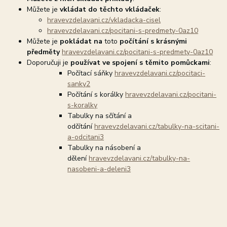
Můžete je
vkládat do těchto vkládaček
:
hravevzdelavani.cz/vkladacka-cisel
hravevzdelavani.cz/pocitani-s-predmety-0az10
Můžete je
pokládat na
toto
počítání s krásnými
předměty
hravevzdelavani.cz/pocitani-s-predmety-0az10
Doporučuji je
používat ve spojení s těmito pomůckami
:
Počítací sáňky
hravevzdelavani.cz/pocitaci-
sanky2
Počítání s korálky
hravevzdelavani.cz/pocitani-
s-koralky
Tabulky na sčítání a
odčítání
hravevzdelavani.cz/tabulky-na-scitani-
a-odcitani3
Tabulky na násobení a
dělení
hravevzdelavani.cz/tabulky-na-
nasobeni-a-deleni3