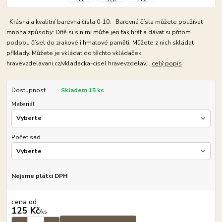
Krásná a kvalitní barevná čísla 0-10. Barevná čísla můžete používat
mnoha způsoby: Dítě si s nimi může jen tak hrát a dávat si přitom
podobu čísel do zrakové i hmatové paměti. Můžete z nich skládat
příklady. Můžete je vkládat do těchto vkládaček:
hravevzdelavani.cz/vkladacka-cisel hravevzdelav...
celý popis
Dostupnost
Skladem 15 ks
Materiál
Počet sad
Nejsme plátci DPH
cena od
125 Kč
/
ks