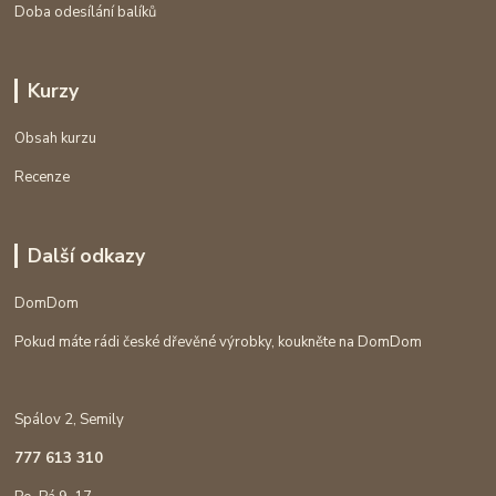
Doba odesílání balíků
Kurzy
Obsah kurzu
Recenze
Další odkazy
DomDom
Pokud máte rádi české dřevěné výrobky, koukněte na DomDom
Spálov 2, Semily
777 613 310