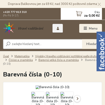
Doprava Balíkovnou jen za 69 Kč, nad 3000 Kč poštovné zdarma
0
ks
+420 777 613 310
za
0,00 Kč
(Po-Pá 9-17)
Menu
Hledat
Úvod
Matematika
Výrobky Hravého vzdělávání roztříděné podle druhu
Číslice a znaménka
Barevná velká čísla a znaménka
Barevná čísla
(0-10)
Barevná čísla (0-10)