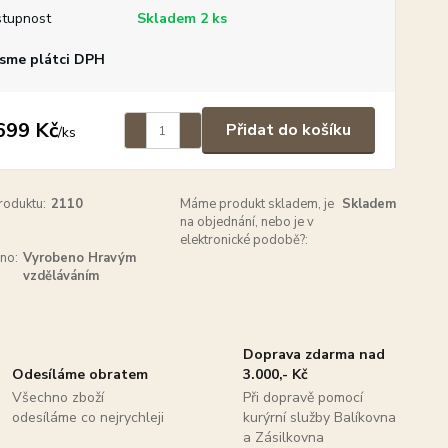
tupnost
Skladem 2 ks
sme plátci DPH
699 Kč
Přidat do košíku
/
ks
roduktu:
2110
Máme produkt skladem, je
Skladem
na objednání, nebo je v
elektronické podobě?:
no:
Vyrobeno Hravým
vzděláváním
Doprava zdarma nad
Odesíláme obratem
3.000,- Kč
Všechno zboží
Při dopravě pomocí
odesíláme co nejrychleji
kurýrní služby Balíkovna
a Zásilkovna