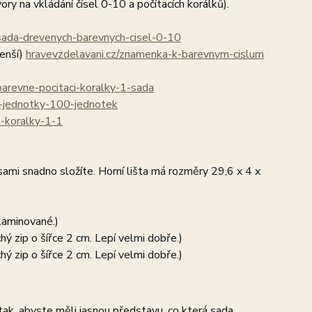
ry na vkládání čísel 0-10 a počítacích korálků).
sada-drevenych-barevnych-cisel-0-10
menší)
hravevzdelavani.cz/znamenka-k-barevnym-cislum
barevne-pocitaci-koralky-1-sada
e-jednotky-100-jednotek
a-koralky-1-1
 sami snadno složíte. Horní lišta má rozměry 29,6 x 4 x
alaminované.)
hý zip o šířce 2 cm. Lepí velmi dobře.)
hý zip o šířce 2 cm. Lepí velmi dobře.)
ak, abyste měli jasnou představu, co která sada