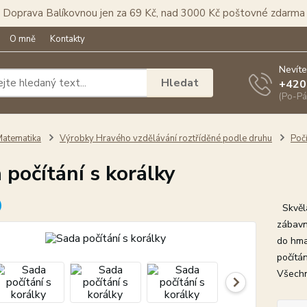
Doprava Balíkovnou jen za 69 Kč, nad 3000 Kč poštovné zdarma
O mně
Kontakty
Nevíte
Hledat
+420
(Po-Pá
atematika
Výrobky Hravého vzdělávání roztříděné podle druhu
Počí
 počítání s korálky
Skvělá
zábavn
do hmat
počítán
Všechny