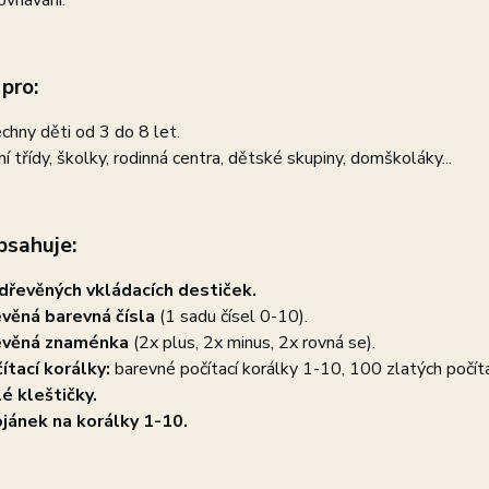
ovnávání.
pro:
chny děti od 3 do 8 let.
ní třídy, školky, rodinná centra, dětské skupiny, domškoláky...
bsahuje:
dřevěných vkládacích destiček.
věná barevná čísla
(1 sadu čísel 0-10).
evěná znaménka
(2x plus, 2x minus, 2x rovná se).
ítací korálky:
barevné počítací korálky 1-10, 100 zlatých počíta
é kleštičky.
jánek na korálky 1-10.