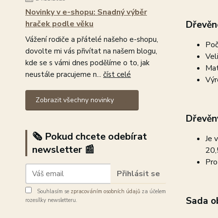
Novinky v e-shopu: Snadný výběr
hraček podle věku
Dřevěné
Vážení rodiče a přátelé našeho e-shopu,
Poč
dovolte mi vás přivítat na našem blogu,
Vel
kde se s vámi dnes podělíme o to, jak
Mat
neustále pracujeme n...
číst celé
Výr
Zobrazit všechny novinky
Dřevěn
🗞️ Pokud chcete odebírat
Je 
newsletter 📰
20,
Pro
Přihlásit se
Souhlasím se
zpracováním osobních údajů
za účelem
Sada o
rozesílky newsletteru.