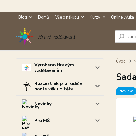
Blog
Domů
Vše o nákupu
Kurzy
Online výuka
Úvod
M
Vyrobeno Hravým
vzděláváním
Sada
Rozcestník pro rodiče
podle věku dítěte
Novinka
Novinky
Pro MŠ