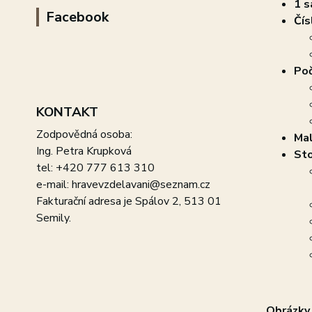
1 s
Facebook
Čís
Poč
KONTAKT
Zodpovědná osoba:
Mal
Ing. Petra Krupková
Sto
tel: +420 777 613 310
e-mail: hravevzdelavani@seznam.cz
Fakturační adresa je Spálov 2, 513 01
Semily.
Obrázky 