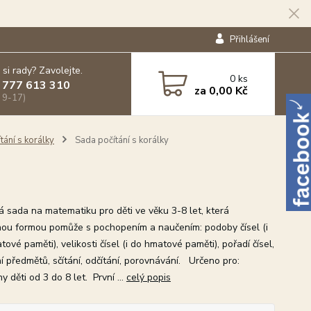
Přihlášení
 si rady? Zavolejte.
0
ks
 777 613 310
za
0,00 Kč
 9-17)
tání s korálky
Sada počítání s korálky
 sada na matematiku pro děti ve věku 3-8 let, která
ou formou pomůže s pochopením a naučením: podoby čísel (i
ové paměti), velikosti čísel (i do hmatové paměti), pořadí čísel,
í předmětů, sčítání, odčítání, porovnávání. Určeno pro:
 děti od 3 do 8 let. První ...
celý popis