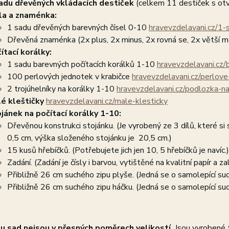
adu dřevěných vkládacích destiček
(celkem 11 destiček s otvo
la a znaménka:
1 sadu dřevěných barevných čísel 0-10
hravevzdelavani.cz/1-
Dřevěná znaménka (2x plus, 2x minus, 2x rovná se, 2x větší 
ítací korálky:
1 sadu barevných počítacích korálků 1-10
hravevzdelavani.cz/
100 perlových jednotek v krabičce
hravevzdelavani.cz/perlov
2 trojúhelníky na korálky 1-10
hravevzdelavani.cz/podlozka-n
é kleštičky
hravevzdelavani.cz/male-klesticky
jánek na počítací korálky 1-10:
Dřevěnou konstrukci stojánku. (Je vyrobený ze 3 dílů, které si
0,5 cm, výška složeného stojánku je 20,5 cm.)
15 kusů hřebíčků. (Potřebujete jich jen 10, 5 hřebíčků je navíc.)
Zadání. (Zadání je čísly i barvou, vytištěné na kvalitní papír a z
Přibližně 26 cm suchého zipu plyše. (Jedná se o samolepící suc
Přibližně 26 cm suchého zipu háčku. (Jedná se o samolepící suc
u sad nejsou v přesných poměrech velikostí.
Jsou vyrobené t