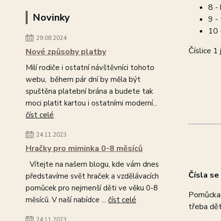
8 -
Novinky
9 -
10 
29.08.2024
Číslice 1
Nové způsoby platby
Milí rodiče i ostatní návštěvníci tohoto
webu, během pár dní by měla být
spuštěna platební brána a budete tak
moci platit kartou i ostatními moderní...
číst celé
24.11.2023
Hračky pro miminka 0-8 měsíců
Vítejte na našem blogu, kde vám dnes
Čísla se
představíme svět hraček a vzdělávacích
pomůcek pro nejmenší děti ve věku 0-8
Pomůcka j
měsíců. V naší nabídce ...
číst celé
třeba děti
24.11.2023