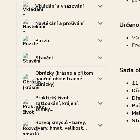
por
Vkládání a vhazování
Navlékání a prošívání
Určeno 
Vše
Puzzle
Prv
Stavění
Sada o
Obrázky (krásné a přitom
naučné oboustranné
11 
obrázky)
Dře
Praktický život -
Dř
zatloukání, krájení,
Poč
zámky...
Mal
Sto
Rozvoj smyslů - barvy,
tvary, hmat, velikost...