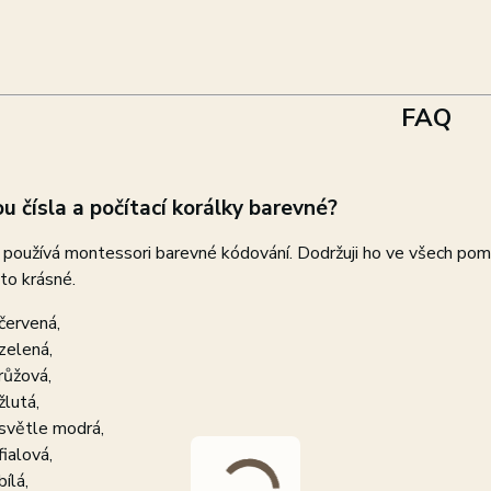
FAQ
ou čísla a počítací korálky barevné?
používá montessori barevné kódování. Dodržuji ho ve všech pomů
e to krásné.
 červená,
 zelená,
 růžová,
žlutá,
 světle modrá,
fialová,
bílá,