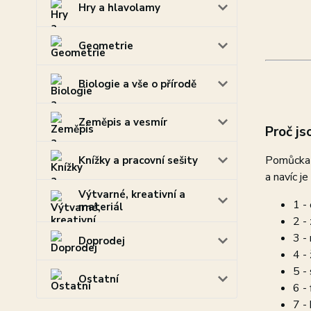
Hry a hlavolamy
Geometrie
Biologie a vše o přírodě
Zeměpis a vesmír
Proč js
Pomůcka 
Knížky a pracovní sešity
a navíc j
Výtvarné, kreativní a
1 -
materiál
2 -
3 -
Doprodej
4 - 
5 -
Ostatní
6 - 
7 - 