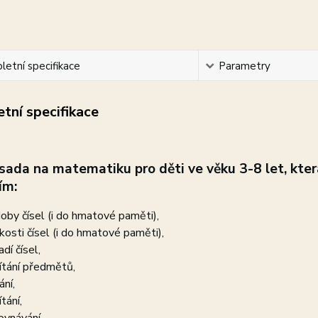
etní specifikace
Parametry
tní specifikace
 sada na matematiku pro děti ve věku 3-8 let, kt
ím:
oby čísel (i do hmatové paměti),
ikosti čísel (i do hmatové paměti),
dí čísel,
ítání předmětů,
ání,
tání,