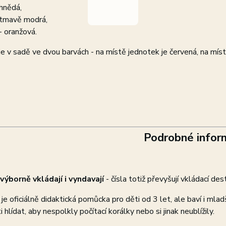
 hnědá,
 tmavě modrá,
- oranžová.
 je v sadě ve dvou barvách - na místě jednotek je červená, na mís
Podrobné infor
 výborně vkládají i vyndavají
- čísla totiž převyšují vkládací des
e oficiálně didaktická pomůcka pro děti od 3 let, ale baví i mla
 hlídat, aby nespolkly počítací korálky nebo si jinak neublížily.