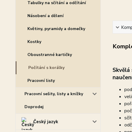
Tabulky na sčítání a odčítání
Násobení a dělení
Kompl
Květiny, pyramidy a domečky
Kostky
Komple
Oboustranné kartičky
Počítání s korálky
Skvělá
naučen
Pracovní listy
pod
Pracovní sešity, listy a knížky
vel
pořa
Doprodej
poč
sčít
Český jazyk
odčí