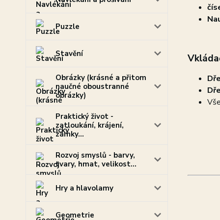
čís
Nau
Puzzle
Stavění
Vkládač
Obrázky (krásné a přitom
Dř
naučné oboustranné
Dře
obrázky)
Vše
Praktický život -
zatloukání, krájení,
zámky...
Rozvoj smyslů - barvy,
tvary, hmat, velikost...
Hry a hlavolamy
Geometrie