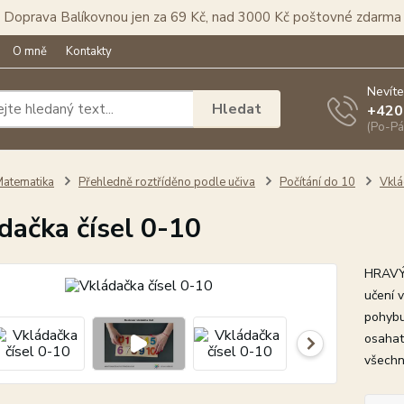
Doprava Balíkovnou jen za 69 Kč, nad 3000 Kč poštovné zdarma
O mně
Kontakty
Nevíte
Hledat
+420
(Po-Pá
atematika
Přehledně roztříděno podle učiva
Počítání do 10
Vklá
dačka čísel 0-10
HRAVÝ 
učení v
pohybu
osahat
všechny