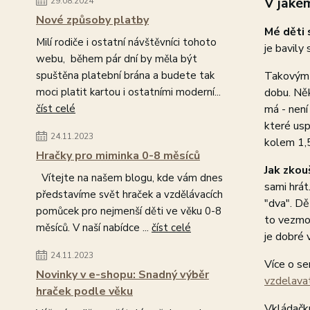
V jakém
29.08.2024
Nové způsoby platby
Mé děti 
Milí rodiče i ostatní návštěvníci tohoto
je bavily 
webu, během pár dní by měla být
spuštěna platební brána a budete tak
Takovým o
moci platit kartou i ostatními moderní...
dobu. Něk
číst celé
má - není
které usp
24.11.2023
kolem 1,5
Hračky pro miminka 0-8 měsíců
Jak zkou
Vítejte na našem blogu, kde vám dnes
sami hrát
představíme svět hraček a vzdělávacích
"dva". Dě
pomůcek pro nejmenší děti ve věku 0-8
to vezmou
měsíců. V naší nabídce ...
číst celé
je dobré 
24.11.2023
Více o s
Novinky v e-shopu: Snadný výběr
vzdelava
hraček podle věku
Vkládačk