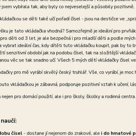
y jsem vybírala tak, aby byly co nejveselejší a působily pozitivně.
kládačkou se děti také učí pořadí čísel - jsou na destičce ve „sp
ěku je tato vkládačka vhodná? Samozřejmě je ideální pro prvňáky
ro děti od 3 let, je ale bezpečná i pro mladší děti a podle mýc
 vybrat ideální čas, kdy dítěti tuto vkládačku koupit, pak by t
ětí senzitivní období jak na podobu čísel, tak na složitější vkláda
anou věc se tak snadno učí. Všech 5 mých dětí vkládačky čísel ve
dačky pro mě vyrábí skvělý český truhlář. Vše, co vyrábí, je moc 
outo vkládačkou je zábavná, podporuje pozitivní vztah k učení, 
 nejen pro domácí použití, ale i pro školy, školky a rodinná centra.
 naučí:
obu čísel
- dostane jí nejenom do zrakové, ale
i do hmatové 