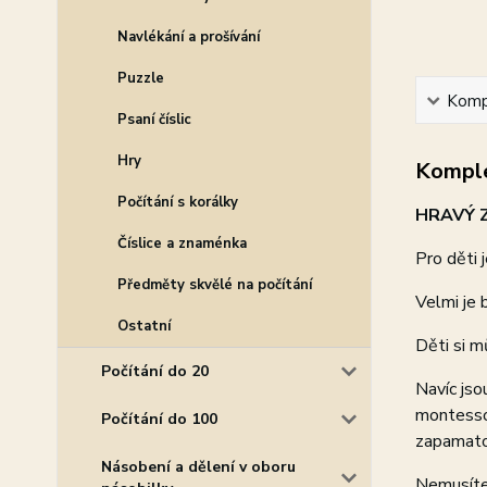
Navlékání a prošívání
Puzzle
Kompl
Psaní číslic
Hry
Komple
Počítání s korálky
HRAVÝ Z
Číslice a znaménka
Pro děti j
Předměty skvělé na počítání
Velmi je 
Ostatní
Děti si m
Počítání do 20
Navíc jso
montessor
Počítání do 100
zapamatov
Násobení a dělení v oboru
Nemusíte 