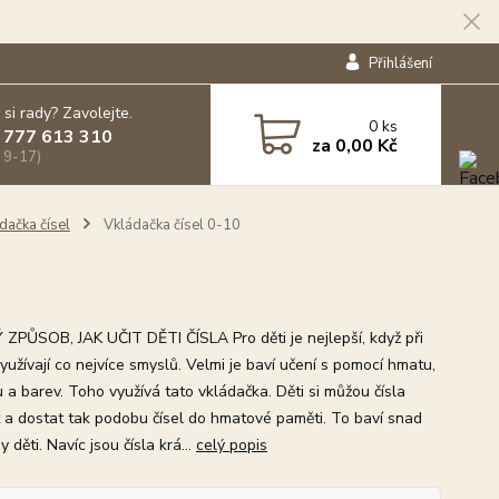
Přihlášení
 si rady? Zavolejte.
0
ks
 777 613 310
za
0,00 Kč
 9-17)
dačka čísel
Vkládačka čísel 0-10
ZPŮSOB, JAK UČIT DĚTI ČÍSLA Pro děti je nejlepší, když při
yužívají co nejvíce smyslů. Velmi je baví učení s pomocí hmatu,
 a barev. Toho využívá tato vkládačka. Děti si můžou čísla
 a dostat tak podobu čísel do hmatové paměti. To baví snad
 děti. Navíc jsou čísla krá...
celý popis