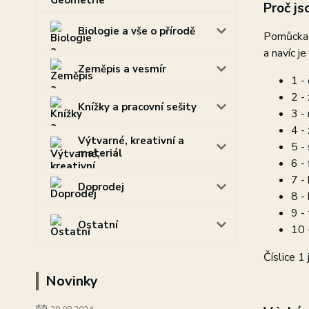
Proč js
Biologie a vše o přírodě
Pomůcka 
a navíc j
Zeměpis a vesmír
1 -
2 -
Knížky a pracovní sešity
3 -
4 - 
Výtvarné, kreativní a
5 -
materiál
6 - 
7 - 
Doprodej
8 -
9 -
Ostatní
10 
Číslice 1
Novinky