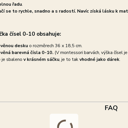
elnou řadu
.
čí se to rychle, snadno a s radostí. Navíc získá lásku k m
ka čísel 0-10 obsahuje:
evěnou desku
o rozměrech 36 x 18,5 cm.
věná barevná čísla 0-10.
(V montessori barvách, výška čísel je
 je sbaleno
v krásném sáčku
, je to tak
vhodné jako dárek
.
FAQ