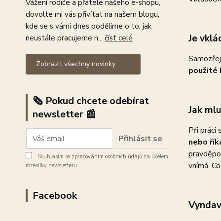
Vážení rodiče a přátelé našeho e-shopu,
dovolte mi vás přivítat na našem blogu,
kde se s vámi dnes podělíme o to, jak
Je vkl
neustále pracujeme n...
číst celé
Samozřejm
Zobrazit všechny novinky
použité 
🗞️ Pokud chcete odebírat
Jak mlu
newsletter 📰
Při práci
Přihlásit se
nebo řík
pravděpod
Souhlasím se
zpracováním osobních údajů
za účelem
vnímá. Co 
rozesílky newsletteru.
Facebook
Vyndava