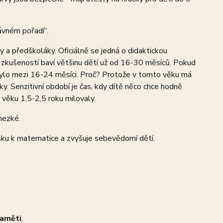
rávném pořadí“.
 a předškoláky. Oficiálně se jedná o didaktickou
h zkušeností baví většinu dětí už od 16-30 měsíců. Pokud
o bylo mezi 16-24 měsíci. Proč? Protože v tomto věku má
čky. Senzitivní období je čas, kdy dítě něco chce hodně
 věku 1,5-2,5 roku milovaly.
hezké.
lásku k matematice a zvyšuje sebevědomí dětí.
paměti
,