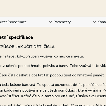
etní specifikace
Parametry
Kome
tní specifikace
PŮSOB, JAK UČIT DĚTI ČÍSLA
e nejlepší, když při učení využívají co nejvíce smyslů.
baví učení s pomocí hmatu, pohybu a barev. Toho využívá tato vkl
ůžou čísla osahat a dostat tak podobu čísel do hmatové paměti. 
u čísla krásně barevná. To upoutá pozornost dětí a pomůže udrže
i kódování a používám je ve všech pomůckách, které vyrábím. P
ání si čísel. Každé číslo je takto pro dítě jiné, získává svojí oso
se bát, když vaše dítě čísla někdy „ochutná“, všechny použité ba