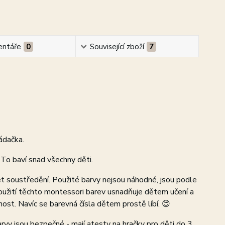
ntáře
0
Související zboží
7
ádačka.
To baví snad všechny děti.
t soustředění. Použité barvy nejsou náhodné, jsou podle
oužití těchto montessori barev usnadňuje dětem učení a
bnost. Navíc se barevná čísla dětem prostě líbí. 😊
rvy jsou bezpečné - mají atesty na hračky pro děti do 3