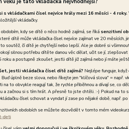
 věku je tato vkládačka nejvhodnější?
si s vkládačkami čísel nejvíce hrály mezi 16 měsíci - 4 roky.
složitější vkládačky.
bdobím, kdy se dítě o něco hodně zajímá, se říká
senzitivní o
teré dítě může vkládačka čísel nejvíce zajímat ve 20 měsících, ji
 to soutěž, čí dítě je chytřejší nebo lepší. Ale je dobré si všimno
okojí silnou potřebu dítěte danou věc dělat, učit se jí, zlepšovat 
 roku a postupně zkoušet, jestli dítě již zajímá nebo jí máte ještě
šet, jestli vkládačka čísel dítě zajímá?
Nejlépe funguje, když 
. Buď úplně beze slova, nebo říkejte jen "klíčová slova" = např. v
ti na to obvykle reagují tak, že rychle přiběhnou a dívají se, co d
 a začnou si s tím hrát. A přesně to jste chtěli. :-) Pokud na to 
vkládačku čísel schovat a vyndat jí zase po nějaké době, např. po
enzitivních obdobích se můžete dozvědět v tomto mém videokurz
t-deti
u čísel vám
velmi doporučuji i ve školkovém věku
.
Rozhodně 