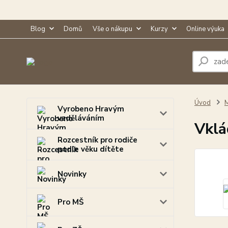
Blog
Domů
Vše o nákupu
Kurzy
Online výuka
Úvod
M
Vyrobeno Hravým
vzděláváním
Vklá
Rozcestník pro rodiče
podle věku dítěte
Novinky
Pro MŠ