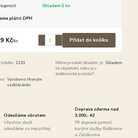
tupnost
Skladem 5 ks
sme plátci DPH
9 Kč
Přidat do košíku
/
ks
roduktu:
2101
Máme produkt skladem, je
Skladem
na objednání, nebo je v
elektronické podobě?:
no:
Vyrobeno Hravým
vzděláváním
Doprava zdarma nad
Odesíláme obratem
3.000,- Kč
Všechno zboží
Při dopravě pomocí
odesíláme co nejrychleji
kurýrní služby Balíkovna
a Zásilkovna