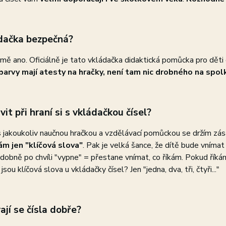
ádačka bezpečná?
ě ano. Oficiálně je tato vkládačka didaktická pomůcka pro děti 
barvy mají atesty na hračky, není tam nic drobného na spolk
vit při hraní si s vkládačkou čísel?
 s jakoukoliv naučnou hračkou a vzdělávací pomůckou se držím zá
ám jen "klíčová slova"
. Pak je velká šance, že dítě bude vnímat
obně po chvíli "vypne" = přestane vnímat, co říkám. Pokud říkám 
jsou klíčová slova u vkládačky čísel? Jen "jedna, dva, tři, čtyři..."
jí se čísla dobře?