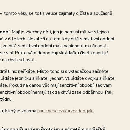
V tomto věku se totiž velice zajímaly o čísla a současně
bdobí
. Mají je všechny děti, jen je nemusí mít ve stejnou
né v 6 letech. Nezáleží na tom, kdy dítě senzitivní období
ut, že dítě senzitivní období má a nabídnout mu činnosti,
se v ní. Proto vám doporučuji vkládačku čísel koupit již
 na chvíli schovat.
dítěti nic neříkáte. Místo toho si s vkládačkou začněte
kládáte jedničku a říkáte "jedna". Vkládáte dvojku a říkáte
ěláte. Pokud na danou věc mají senzitivní období, tak vám
senzitivní období nemají, tak za chvíli zase odběhnou. Pak
 týdnu.
u, který je zdarma
naucmese.cz/kurz/video-jak-
jí doporučuji všem školkám a učitelům prvňáčků.