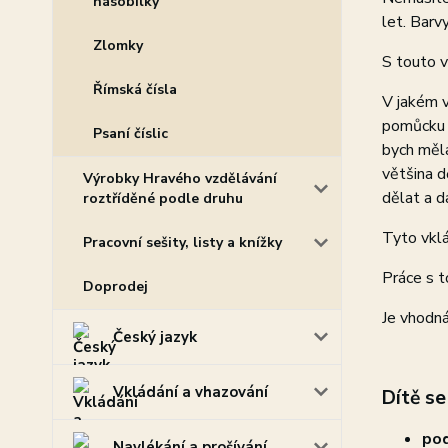
násobilky
let. Barv
Zlomky
S touto v
Římská čísla
V jakém v
pomůcku p
Psaní číslic
bych měla
většina d
Výrobky Hravého vzdělávání
dělat a d
roztříděné podle druhu
Tyto vklá
Pracovní sešity, listy a knížky
Práce s t
Doprodej
Je vhodná
Český jazyk
Vkládání a vhazování
Dítě se
pod
Navlékání a prošívání