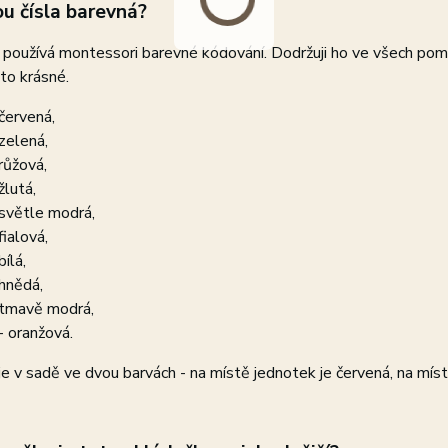
ou čísla barevná?
používá montessori barevné kódování. Dodržuji ho ve všech pomů
e to krásné.
 červená,
 zelená,
 růžová,
žlutá,
 světle modrá,
fialová,
bílá,
 hnědá,
 tmavě modrá,
- oranžová.
 je v sadě ve dvou barvách - na místě jednotek je červená, na mís