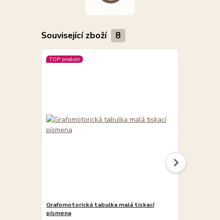
Související zboží
8
TOP produkt
TOP produkt
Grafomotorická tabulka malá tiskací
Grafomotori
písmena
písmena