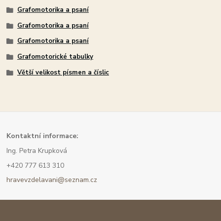
Grafomotorika a psaní
Grafomotorika a psaní
Grafomotorika a psaní
Grafomotorické tabulky
Větší velikost písmen a číslic
Kont
aktní informace:
Ing. Petra Krupková
+420 777 613 310
hravevzdelavani@seznam.cz