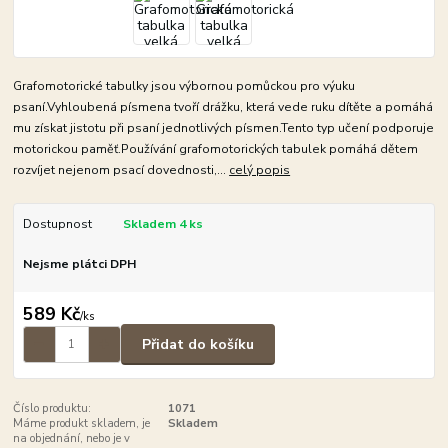
Grafomotorické tabulky jsou výbornou pomůckou pro výuku
psaní.Vyhloubená písmena tvoří drážku, která vede ruku dítěte a pomáhá
mu získat jistotu při psaní jednotlivých písmen.Tento typ učení podporuje
motorickou paměť.Používání grafomotorických tabulek pomáhá dětem
rozvíjet nejenom psací dovednosti,...
celý popis
Dostupnost
Skladem 4 ks
Nejsme plátci DPH
589 Kč
/
ks
Přidat do košíku
Číslo produktu:
1071
Máme produkt skladem, je
Skladem
na objednání, nebo je v