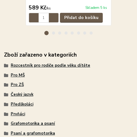
589 Kč
589 Kč
Skladem 5 ks
/
ks
/
ks
Přidat do košíku
Zboží zařazeno v kategoriích
Rozcestník pro rodiče podle věku dítěte
Pro MŠ
Pro ZŠ
Český jazyk
Předškoláci
Prvňáci
Grafomotorika a psaní
Psaní a grafomotorika