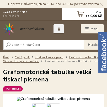
Doprava Balíkovnou jen za 69 Kč, nad 3000 Kč poštovné zdarma
0
ks
+420 777 613 310
za
0,00 Kč
(Po-Pá 9-17)
Menu
Hledat
Úvod
Český jazyk
Grafomotorika a psaní
Grafomotorické tabulky
Větší velikost písmen a číslic
Grafomotorická tabulka velká tiskací písmena
Grafomotorická tabulka velká
tiskací písmena
TOP produkt