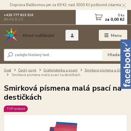
Doprava Balíkovnou jen za 69 Kč, nad 3000 Kč poštovné zdarma
0
ks
+420 777 613 310
za
0,00 Kč
(Po-Pá 9-17)
Menu
Hledat
Úvod
Český jazyk
Grafomotorika a psaní
Smirková písmena a číslice
Smirková písmena malá psací na destičkách
Smirková písmena malá psací na
destičkách
TOP produkt