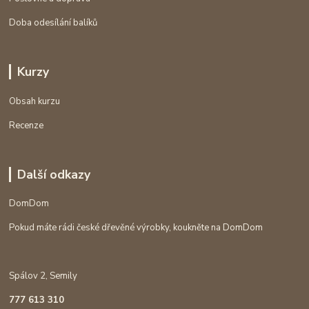
Doba odesílání balíků
Kurzy
Obsah kurzu
Recenze
Další odkazy
DomDom
Pokud máte rádi české dřevěné výrobky, koukněte na DomDom
Spálov 2, Semily
777 613 310