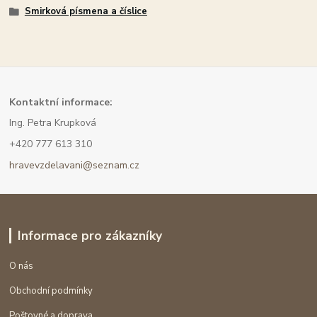
Smirková písmena a číslice
Kont
aktní informace:
Ing. Petra Krupková
+420 777 613 310
hravevzdelavani@seznam.cz
Informace pro zákazníky
O nás
Obchodní podmínky
Poštovné a doprava