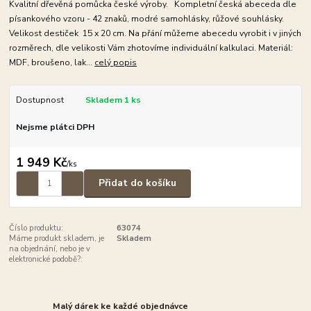
Kvalitní dřevěná pomůcka české výroby. Kompletní česká abeceda dle
písankového vzoru - 42 znaků, modré samohlásky, růžové souhlásky.
Velikost destiček 15 x 20 cm. Na přání můžeme abecedu vyrobit i v jiných
rozměrech, dle velikosti Vám zhotovíme individuální kalkulaci. Materiál:
MDF, broušeno, lak...
celý popis
Dostupnost
Skladem 1 ks
Nejsme plátci DPH
1 949 Kč
/
ks
Přidat do košíku
Číslo produktu:
63074
Máme produkt skladem, je
Skladem
na objednání, nebo je v
elektronické podobě?:
Malý dárek ke každé objednávce