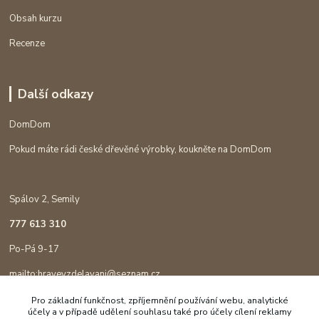
Obsah kurzu
Recenze
Další odkazy
DomDom
Pokud máte rádi české dřevěné výrobky, koukněte na DomDom
Spálov 2, Semily
777 613 310
Po-Pá 9-17
mailto:hravevzdelavani@seznam.cz
Pro základní funkčnost, zpříjemnění používání webu, analytické
účely a v případě udělení souhlasu také pro účely cílení reklamy