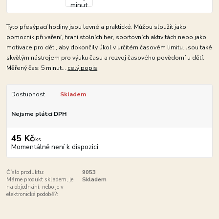
Tyto přesýpací hodiny jsou levné a praktické. Můžou sloužit jako
pomocník při vaření, hraní stolních her, sportovních aktivitách nebo jako
motivace pro děti, aby dokončily úkol v určitém časovém limitu. Jsou také
skvělým nástrojem pro výuku času a rozvoj časového povědomí u dětí.
Měřený čas: 5 minut...
celý popis
Dostupnost
Skladem
Nejsme plátci DPH
45 Kč
/
ks
Momentálně není k dispozici
Číslo produktu:
9053
Máme produkt skladem, je
Skladem
na objednání, nebo je v
elektronické podobě?: