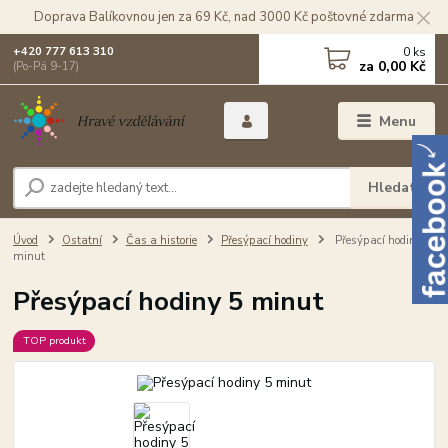
Doprava Balíkovnou jen za 69 Kč, nad 3000 Kč poštovné zdarma
0
ks
+420 777 613 310
za
0,00 Kč
(Po-Pá 9-17)
Menu
Hledat
Úvod
Ostatní
Čas a historie
Přesýpací hodiny
Přesýpací hodiny 5
minut
Přesýpací hodiny 5 minut
TOP produkt