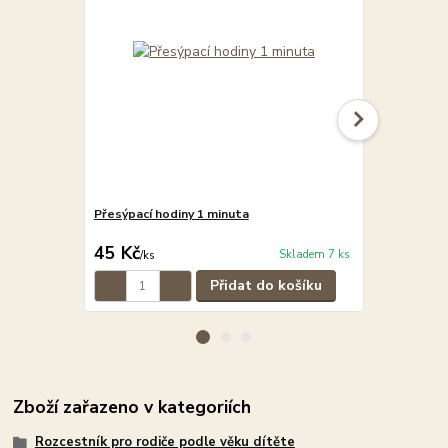
Přesýpací hodiny 1 minuta
Přesýpací h
45 Kč
45 Kč
Skladem 7 ks
/
ks
/
ks
Přidat do košíku
Zboží zařazeno v kategoriích
Rozcestník pro rodiče podle věku dítěte