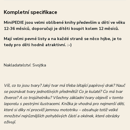
Kompletní specifikace
MiniPEDIE jsou velmi oblíbené knihy především u dětí ve věku
12-36 měsíců, doporučuji je dítěti koupit kolem 12 měsíců.
Mají velmi pevné listy a na každé straně se něco hýbe, je to
tedy pro děti hodně atraktivní. :-)
Nakladatelství: Svojtka
Víš, co to jsou tvary? Jaký tvar má třeba létající papírový drak? Nauč
se poznávat tvary jednotlivých předmětů! Co je kulaté? Co má tvar
čtverce? A co trojúhelníku? Všechny základní tvary objevíš v tomto
leporelu s pestrými ilustracemi. Knížka je vhodná pro nejmenší děti,
které si díky ní procvičí jemnou mototriku – obsahuje totiž velké
množství nejrůznějších pohyblivých částí a okének, které obrázky
oživují.