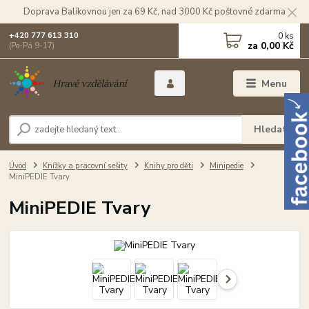
Doprava Balíkovnou jen za 69 Kč, nad 3000 Kč poštovné zdarma
0
ks
+420 777 613 310
za
0,00 Kč
(Po-Pá 9-17)
Menu
Hledat
Úvod
Knížky a pracovní sešity
Knihy pro děti
Minipedie
MiniPEDIE Tvary
MiniPEDIE Tvary