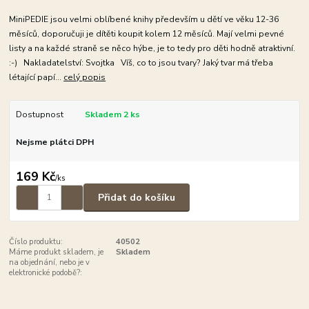
MiniPEDIE jsou velmi oblíbené knihy především u dětí ve věku 12-36
měsíců, doporučuji je dítěti koupit kolem 12 měsíců. Mají velmi pevné
listy a na každé straně se něco hýbe, je to tedy pro děti hodně atraktivní.
:-) Nakladatelství: Svojtka Víš, co to jsou tvary? Jaký tvar má třeba
létající papí...
celý popis
Dostupnost
Skladem 2 ks
Nejsme plátci DPH
169 Kč
/
ks
Přidat do košíku
Číslo produktu:
40502
Máme produkt skladem, je
Skladem
na objednání, nebo je v
elektronické podobě?: