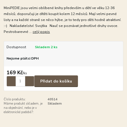
MiniPEDIE jsou velmi oblíbené knihy především u dětí ve věku 12-36
měsíců, doporučuji je dítěti koupit kolem 12 měsíců. Mají velmi pevné
listy a na každé straně se něco hýbe, je to tedy pro děti hodně atraktivní.
:-) Nakladatelství: Svojtka Nauč se poznávat jednotlivé druhy ovoce.
Pestrobarevné ...
celý popis
Dostupnost
Skladem 2 ks
Nejsme plátci DPH
169 Kč
/
ks
Přidat do košíku
Číslo produktu:
40514
Máme produkt skladem, je
Skladem
na objednání, nebo je v
elektronické podobě?: