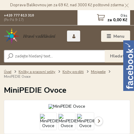
Doprava Balíkovnou jen za 69 Kč, nad 3000 Kč poštovné zdarma
0
ks
+420 777 613 310
za
0,00 Kč
(Po-Pá 9-17)
Menu
Hledat
Úvod
Knížky a pracovní sešity
Knihy pro děti
Minipedie
MiniPEDIE Ovoce
MiniPEDIE Ovoce