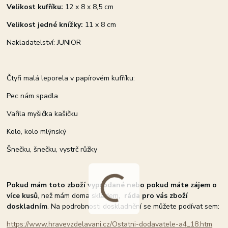
Velikost kufříku:
12 x 8 x 8,5 cm
Velikost jedné knížky:
11 x 8 cm
Nakladatelství: JUNIOR
Čtyři malá leporela v papírovém kufříku:
Pec nám spadla
Vařila myšička kašičku
Kolo, kolo mlýnský
Šnečku, šnečku, vystrč růžky
Pokud mám toto zboží vyprodané nebo pokud máte zájem o
více kusů
, než mám doma skladem,
ráda pro vás zboží
doskladním
. Na podrobnosti doskladnění se můžete podívat sem:
https://www.hravevzdelavani.cz/Ostatni-dodavatele-a4_18.htm