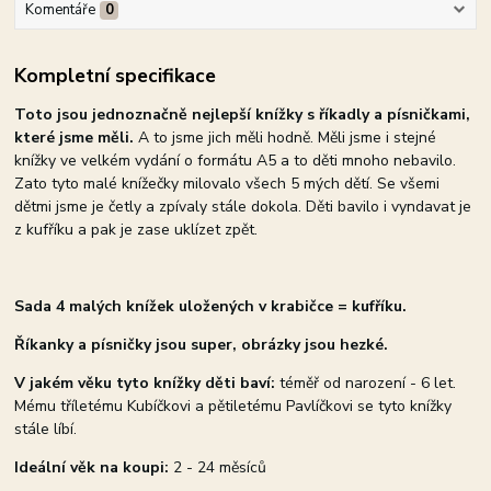
Komentáře
0
Kompletní specifikace
Toto jsou jednoznačně nejlepší knížky s říkadly a písničkami,
které jsme měli.
A to jsme jich měli hodně. Měli jsme i stejné
knížky ve velkém vydání o formátu A5 a to děti mnoho nebavilo.
Zato tyto malé knížečky milovalo všech 5 mých dětí. Se všemi
dětmi jsme je četly a zpívaly stále dokola. Děti bavilo i vyndavat je
z kufříku a pak je zase uklízet zpět.
Sada 4 malých knížek uložených v krabičce = kufříku.
Říkanky a písničky jsou super, obrázky jsou hezké.
V jakém věku tyto knížky děti baví:
téměř od narození - 6 let.
Mému tříletému Kubíčkovi a pětiletému Pavlíčkovi se tyto knížky
stále líbí.
Ideální věk na koupi:
2 - 24 měsíců