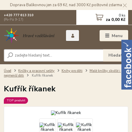
Doprava Balíkovnou jen za 69 Kč, nad 3000 Kč poštovné zdarma
0
ks
+420 777 613 310
za
0,00 Kč
(Po-Pá 9-17)
Menu
Hledat
Úvod
Knížky a pracovní sešity
Knihy pro děti
Malé knížky skvělé i pro
nejmenší děti
Kufřík říkanek
Kufřík říkanek
TOP produkt