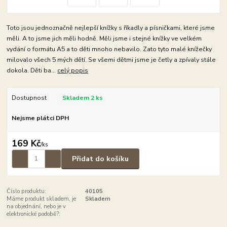
Toto jsou jednoznačně nejlepší knížky s říkadly a písničkami, které jsme
měli. A to jsme jich měli hodně. Měli jsme i stejné knížky ve velkém
vydání o formátu A5 a to děti mnoho nebavilo. Zato tyto malé knížečky
milovalo všech 5 mých dětí. Se všemi dětmi jsme je četly a zpívaly stále
dokola. Děti ba...
celý popis
Dostupnost
Skladem 2 ks
Nejsme plátci DPH
169 Kč
/
ks
Přidat do košíku
Číslo produktu:
40105
Máme produkt skladem, je
Skladem
na objednání, nebo je v
elektronické podobě?: