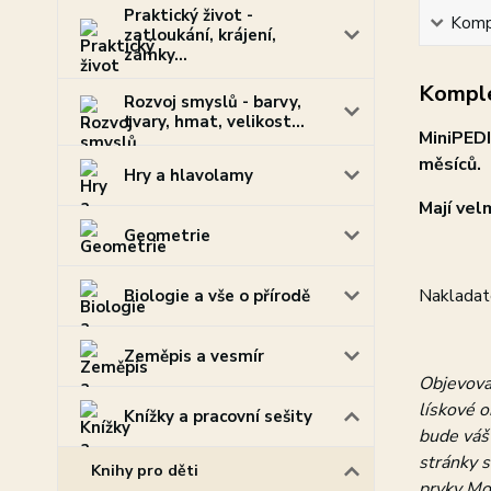
Praktický život -
Kompl
zatloukání, krájení,
zámky...
Komple
Rozvoj smyslů - barvy,
tvary, hmat, velikost...
MiniPEDI
měsíců.
Hry a hlavolamy
Mají vel
Geometrie
Nakladate
Biologie a vše o přírodě
Zeměpis a vesmír
Objevovat
lískové o
Knížky a pracovní sešity
bude váš
stránky s
Knihy pro děti
prvky Mo