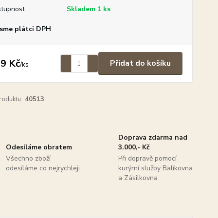
tupnost
Skladem 1 ks
sme plátci DPH
9 Kč
Přidat do košíku
/
ks
roduktu:
40513
Doprava zdarma nad
Odesíláme obratem
3.000,- Kč
Všechno zboží
Při dopravě pomocí
odesíláme co nejrychleji
kurýrní služby Balíkovna
a Zásilkovna