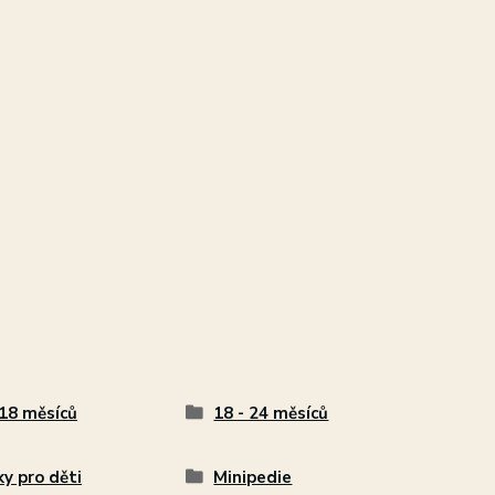
 18 měsíců
18 - 24 měsíců
ky pro děti
Minipedie