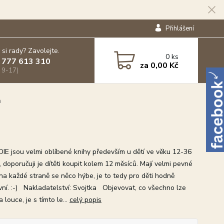
Přihlášení
 si rady? Zavolejte.
0
ks
 777 613 310
za
0,00 Kč
 9-17)
a
DIE jsou velmi oblíbené knihy především u dětí ve věku 12-36
 doporučuji je dítěti koupit kolem 12 měsíců. Mají velmi pevné
 na každé straně se něco hýbe, je to tedy pro děti hodně
ivní. :-) Nakladatelství: Svojtka Objevovat, co všechno lze
a louce, je s tímto le...
celý popis