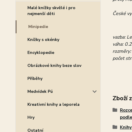
Malé knížky skvělé i pro
České vy
nejmenší děti
Minipedie
vazba: L
Knížky s okénky
váha: 0.
rozměry
Encyklopedie
počet str
Obrázkové knihy beze slov
Příběhy
Medvídek Pú
Zboží 
Kreativní knihy a leporela
Rozce
podle
Hry
Knihy
Ostatní