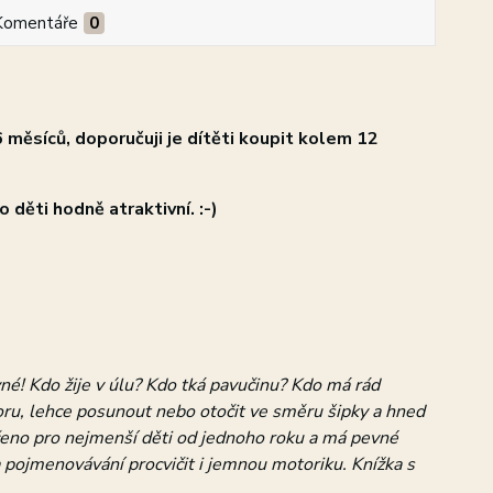
Komentáře
0
 měsíců, doporučuji je dítěti koupit kolem 12
 děti hodně atraktivní. :-)
vné! Kdo žije v úlu? Kdo tká pavučinu? Kdo má rád
voru, lehce posunout nebo otočit ve směru šipky a hned
rčeno pro nejmenší děti od jednoho roku a má pevné
a pojmenovávání procvičit i jemnou motoriku. Knížka s