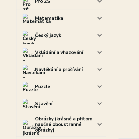
Pro ZŠ
Matematika
Český jazyk
Vkládání a vhazování
Navlékání a prošívání
Puzzle
Stavění
Obrázky (krásné a přitom
naučné oboustranné
obrázky)