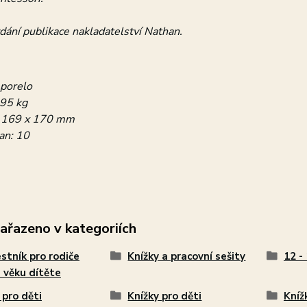
dání publikace nakladatelství Nathan.
eporelo
295 kg
: 169 x 170 mm
an: 10
zařazeno v kategoriích
stník pro rodiče
Knížky a pracovní sešity
12 -
 věku dítěte
 pro děti
Knížky pro děti
Kníž