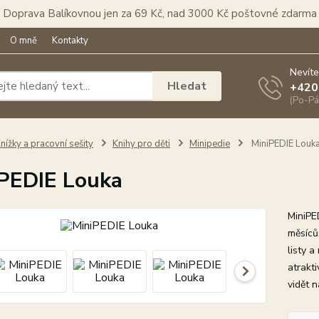
Doprava Balíkovnou jen za 69 Kč, nad 3000 Kč poštovné zdarma
O mně
Kontakty
Nevíte
Hledat
+420
(Po-Pá
nížky a pracovní sešity
Knihy pro děti
Minipedie
MiniPEDIE Louk
PEDIE Louka
MiniPE
měsíců,
listy a
atrakt
vidět n