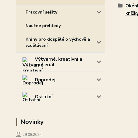
Okénk
Pracovní sešity
knížk
Naučné přehledy
Knihy pro dospělé o výchově a
vzdělávání
Výtvarné, kreativní a
materiál
Doprodej
Ostatní
Novinky
29.08.2024