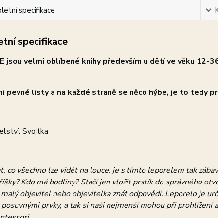
etní specifikace
tní specifikace
E jsou velmi oblíbené knihy především u dětí ve věku 12-36
mi pevné listy a na každé straně se něco hýbe, je to tedy pro
lství: Svojtka
, co všechno lze vidět na louce, je s tímto leporelem tak zába
říšky? Kdo má bodliny? Stačí jen vložit prstík do správného ot
 malý objevitel nebo objevitelka znát odpovědi. Leporelo je u
 posuvnými prvky, a tak si naši nejmenší mohou při prohlížení 
ntessori.