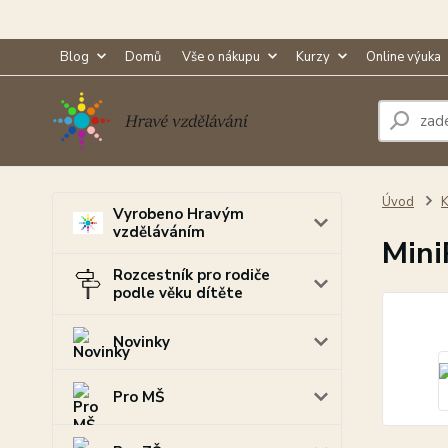
Blog
Domů
Vše o nákupu
Kurzy
Online výuka
Úvod
K
Vyrobeno Hravým
vzděláváním
Mini
Rozcestník pro rodiče
podle věku dítěte
Novinky
Pro MŠ