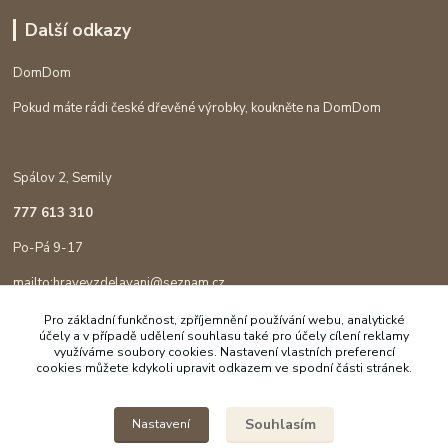
Další odkazy
DomDom
Pokud máte rádi české dřevěné výrobky, koukněte na DomDom
Spálov 2, Semily
777 613 310
Po-Pá 9-17
mailto:hravevzdelavani@seznam.cz
Pro základní funkčnost, zpříjemnění používání webu, analytické
účely a v případě udělení souhlasu také pro účely cílení reklamy
využíváme soubory cookies. Nastavení vlastních preferencí
cookies můžete kdykoli upravit odkazem ve spodní části stránek.
Souhlasím
Nastavení