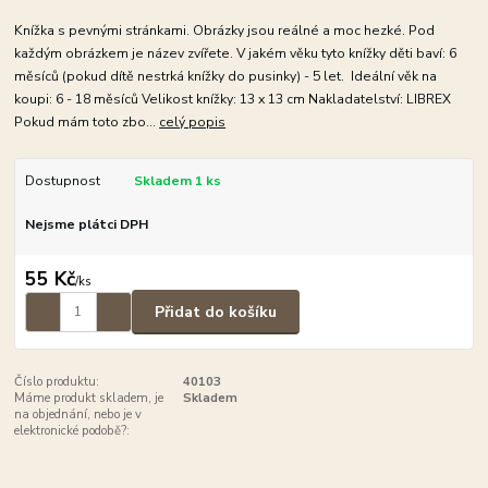
Knížka s pevnými stránkami. Obrázky jsou reálné a moc hezké. Pod
každým obrázkem je název zvířete. V jakém věku tyto knížky děti baví: 6
měsíců (pokud dítě nestrká knížky do pusinky) - 5 let. Ideální věk na
koupi: 6 - 18 měsíců Velikost knížky: 13 x 13 cm Nakladatelství: LIBREX
Pokud mám toto zbo...
celý popis
Dostupnost
Skladem 1 ks
Nejsme plátci DPH
55 Kč
/
ks
Přidat do košíku
Číslo produktu:
40103
Máme produkt skladem, je
Skladem
na objednání, nebo je v
elektronické podobě?: