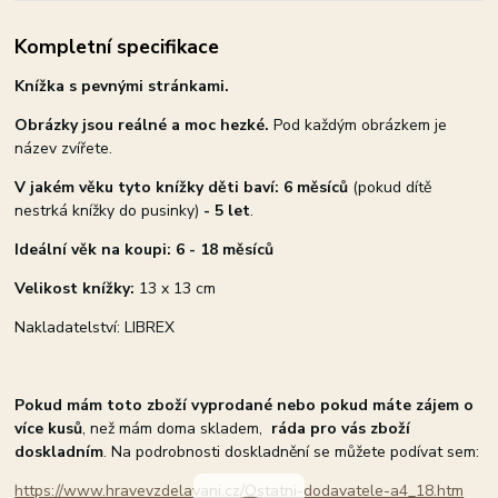
Kompletní specifikace
Knížka s pevnými stránkami.
Obrázky jsou reálné a moc hezké.
Pod každým obrázkem je
název zvířete.
V jakém věku tyto knížky děti baví: 6 měsíců
(pokud dítě
nestrká knížky do pusinky)
- 5 let
.
Ideální věk na koupi: 6 - 18 měsíců
Velikost knížky:
13 x 13 cm
Nakladatelství: LIBREX
Pokud mám toto zboží vyprodané nebo pokud máte zájem o
více kusů
, než mám doma skladem,
ráda pro vás zboží
doskladním
. Na podrobnosti doskladnění se můžete podívat sem:
https://www.hravevzdelavani.cz/Ostatni-dodavatele-a4_18.htm