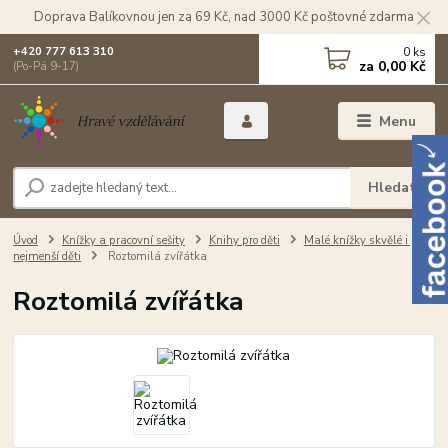
Doprava Balíkovnou jen za 69 Kč, nad 3000 Kč poštovné zdarma
0
ks
+420 777 613 310
za
0,00 Kč
(Po-Pá 9-17)
Menu
Hledat
Úvod
Knížky a pracovní sešity
Knihy pro děti
Malé knížky skvělé i pro
nejmenší děti
Roztomilá zvířátka
Roztomilá zvířátka