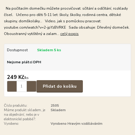
Na počítacím domečku můžete procvičovat: sčítání a odčítání, rozklady
čísel. Určeno pro děti 5-11 let: školy, školky, rodinná centra, dětské
skupiny, domškoláky... Video, jak s pomůckou pracovat:
youtube.com/watch?v=2-jpYzBVRKE Sada obsahuje: Dřevěný domeček.
Oboustranný vytištěný a zalam...
celý popis
Dostupnost
Skladem 5 ks
Nejsme plátci DPH
249 Kč
/
ks
Přidat do košíku
Číslo produktu:
2505
Máme produkt skladem, je
Skladem
na objednání, nebo je v
elektronické podobě?:
Vyrobeno:
Vyrobeno Hravým vzděláváním