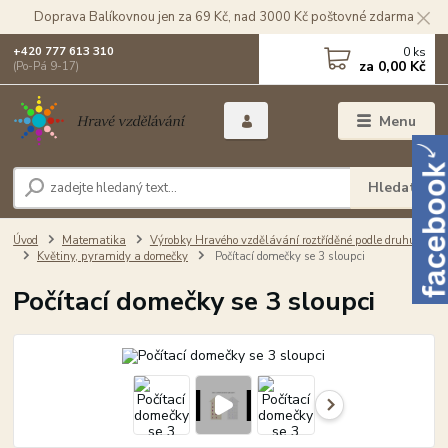
Doprava Balíkovnou jen za 69 Kč, nad 3000 Kč poštovné zdarma
0
ks
+420 777 613 310
za
0,00 Kč
(Po-Pá 9-17)
Menu
Hledat
Úvod
Matematika
Výrobky Hravého vzdělávání roztříděné podle druhu
Květiny, pyramidy a domečky
Počítací domečky se 3 sloupci
Počítací domečky se 3 sloupci