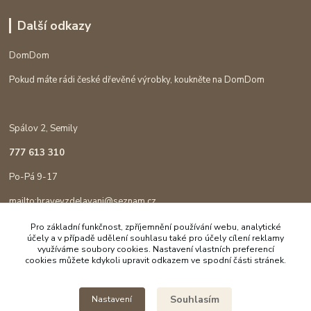
Další odkazy
DomDom
Pokud máte rádi české dřevěné výrobky, koukněte na DomDom
Spálov 2, Semily
777 613 310
Po-Pá 9-17
mailto:hravevzdelavani@seznam.cz
Pro základní funkčnost, zpříjemnění používání webu, analytické
účely a v případě udělení souhlasu také pro účely cílení reklamy
využíváme soubory cookies. Nastavení vlastních preferencí
cookies můžete kdykoli upravit odkazem ve spodní části stránek.
Souhlasím
Nastavení