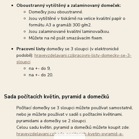
Oboustranný vytištěný a zalaminovaný domeček:
Domečky jsou oboustranné.
Jsou vytištěné v tiskárně na velice kvalitní papír o
formátu A3 a gramáži 300 g/m2.
Jsou zalaminované kvalitní laminovačkou.
Můžete na ně psát smazávacím fixem.
Pracovní listy
domečky se 3 sloupci (v elektronické
podobě):
hravevzdelavani.cz/pracovni-listy-domecky-se-3-
sloupci
na +- do 9,
na +- do 20.
Sada počítacích květin, pyramid a domečků
Počítací domečky se 3 sloupci můžete používat samostatně,
nebo je můžete používat v sadě s počítacími květinami,
pyramidami a domečky se 2 sloupci.
Celou sadu květin, pyramid a domečků můžete koupit zde:
hravevzdelavani.cz/sada-pocitacich-kvetin-pyramid-a-