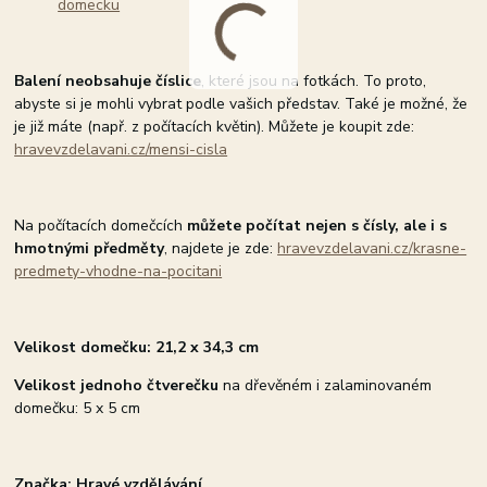
domecku
Balení neobsahuje číslice
, které jsou na fotkách. To proto,
abyste si je mohli vybrat podle vašich představ. Také je možné, že
je již máte (např. z počítacích květin). Můžete je koupit zde:
hravevzdelavani.cz/mensi-cisla
Na počítacích domečcích
můžete počítat nejen s čísly, ale i s
hmotnými předměty
, najdete je zde:
hravevzdelavani.cz/krasne-
predmety-vhodne-na-pocitani
Velikost domečku: 21,2 x 34,3 cm
Velikost jednoho čtverečku
na dřevěném i zalaminovaném
domečku: 5 x 5 cm
Značka: Hravé vzdělávání