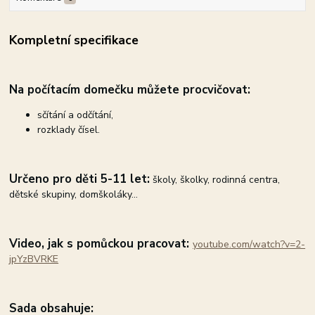
Kompletní specifikace
Na počítacím domečku m
ůžete procvičovat:
sčítání a odčítání,
rozklady čísel.
Určeno pro
děti 5-11 let:
školy, školky, rodinná centra,
dětské skupiny, domškoláky...
Video, jak s pomůckou pracovat:
youtube.com/watch?v=2-
jpYzBVRKE
Sada obsahuje: