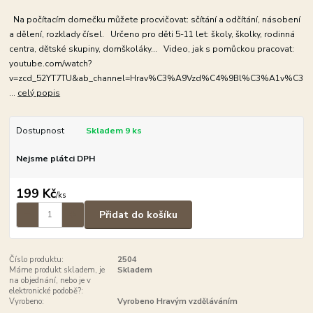
Na počítacím domečku můžete procvičovat: sčítání a odčítání, násobení
a dělení, rozklady čísel. Určeno pro děti 5-11 let: školy, školky, rodinná
centra, dětské skupiny, domškoláky... Video, jak s pomůckou pracovat:
youtube.com/watch?
v=zcd_52YT7TU&ab_channel=Hrav%C3%A9Vzd%C4%9Bl%C3%A1v%C3
...
celý popis
Dostupnost
Skladem 9 ks
Nejsme plátci DPH
199 Kč
/
ks
Přidat do košíku
Číslo produktu:
2504
Máme produkt skladem, je
Skladem
na objednání, nebo je v
elektronické podobě?:
Vyrobeno:
Vyrobeno Hravým vzděláváním