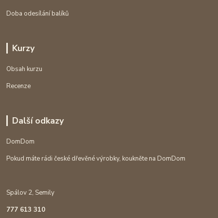
Doba odesílání balíků
Kurzy
Obsah kurzu
Recenze
Další odkazy
DomDom
Pokud máte rádi české dřevěné výrobky, koukněte na DomDom
Spálov 2, Semily
777 613 310