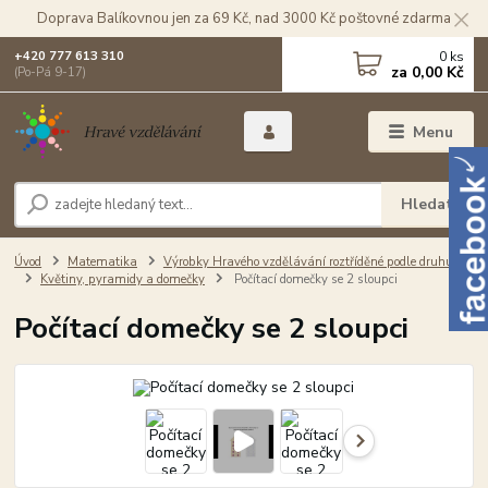
Doprava Balíkovnou jen za 69 Kč, nad 3000 Kč poštovné zdarma
0
ks
+420 777 613 310
za
0,00 Kč
(Po-Pá 9-17)
Menu
Hledat
Úvod
Matematika
Výrobky Hravého vzdělávání roztříděné podle druhu
Květiny, pyramidy a domečky
Počítací domečky se 2 sloupci
Počítací domečky se 2 sloupci