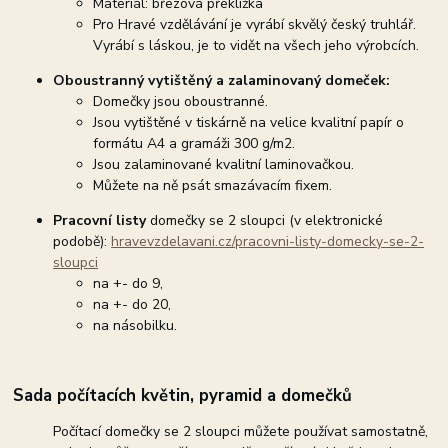
Materiál: březová překližka
Pro Hravé vzdělávání je vyrábí skvělý český truhlář.
Vyrábí s láskou, je to vidět na všech jeho výrobcích.
Oboustranný vytištěný a zalaminovaný domeček:
Domečky jsou oboustranné.
Jsou vytištěné v tiskárně na velice kvalitní papír o
formátu A4 a gramáži 300 g/m2.
Jsou zalaminované kvalitní laminovačkou.
Můžete na ně psát smazávacím fixem.
Pracovní listy
domečky se 2 sloupci (v elektronické
podobě):
hravevzdelavani.cz/pracovni-listy-domecky-se-2-
sloupci
na +- do 9,
na +- do 20,
na násobilku.
Sada počítacích květin, pyramid a domečků
Počítací domečky se 2 sloupci můžete používat samostatně,