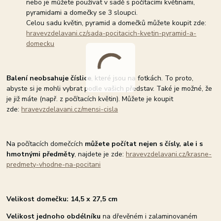
nebo je můžete používat v sadě s počítacími květinami,
pyramidami a domečky se 3 sloupci.
Celou sadu květin, pyramid a domečků můžete koupit zde:
hravevzdelavani.cz/sada-pocitacich-kvetin-pyramid-a-
domecku
Balení neobsahuje číslice
, které jsou na fotkách. To proto,
abyste si je mohli vybrat podle vašich představ. Také je možné, že
je již máte (např. z počítacích květin). Můžete je koupit
zde:
hravevzdelavani.cz/mensi-cisla
Na počítacích domečcích
můžete počítat nejen s čísly, ale i s
hmotnými předměty
, najdete je zde:
hravevzdelavani.cz/krasne-
predmety-vhodne-na-pocitani
Velikost domečku: 14,5 x 27,5 cm
Velikost jednoho obdélníku
na dřevěném i zalaminovaném