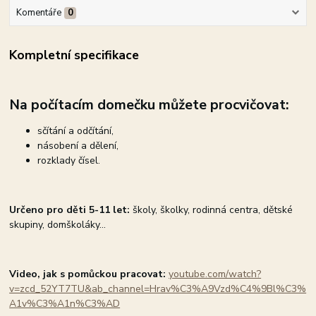
Komentáře
0
Kompletní specifikace
Na počítacím domečku m
ůžete procvičovat:
sčítání a odčítání,
násobení a dělení,
rozklady čísel.
Určeno pro
děti 5-11 let:
školy, školky, rodinná centra, dětské
skupiny, domškoláky...
Video, jak s pomůckou pracovat:
youtube.com/watch?
v=zcd_52YT7TU&ab_channel=Hrav%C3%A9Vzd%C4%9Bl%C3%
A1v%C3%A1n%C3%AD