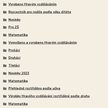
Vyrobeno Hravým vzděláváním
Rozcestník pro rodiče podle věku dítěte
Novinky
Pro ZŠ
Matematika
Vymyšleno a vyrobeno Hravým vzděláváním
Prvňáci
Druháci
Třeťáci
Novinky 2023
Matematika
Přehledně roztříděno podle učiva
Výrobky Hravého vzdělávání roztříděné podle druhu
Matematika