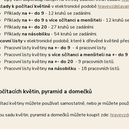
klady k počítací květině
v elektronické podobě
hravevzdelavani
Příklady
na +- do 9
- 12 kruhů se zadáními.
Příklady
na +- do 9
s více sčítanci a menšiteli
- 12 kruhů se
Příklady
na +- do 20
- 27 kruhů se zadáními.
Příklady
na násobilku
- 54 kruhů se zadáními.
covní listy
v elektronické podobě, které k dřevěné květině pře
Pracovní listy květiny
na +- do 9
- 4 pracovní listy.
Pracovní listy květiny
s více sčítanci a menšiteli na +- do 9
Pracovní listy květiny
na +- do 20
- 9 pracovních listů.
Pracovní listy květiny
na násobilku
- 18 pracovních listů.
čítacích květin, pyramid a domečků
ítací květiny můžete používat samostatně, nebo je můžete použí
ou sadu květin, pyramid a domečků můžete koupit zde:
hravevzd