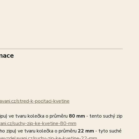
mace
vani.cz/stred-k-pocitaci-kvetine
ipu) ve tvaru kolečka o průměru
80 mm
- tento suchý zip
ani.cz/suchy-zip-ke-kvetine-80-mm
ho zipu) ve tvaru kolečka o průměru
22 mm
- tyto suché
vevzdelavani.cz/suchy-zip-ke-kvetine-22-mm