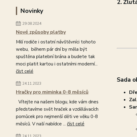
2. Žlut
Novinky
29.08.2024
Nové způsoby platby
Milí rodiče i ostatní návštěvníci tohoto
webu, během pár dní by měla být
spuštěna platební brána a budete tak
moci platit kartou i ostatními moderní...
číst celé
Sada o
24.11.2023
Hračky pro miminka 0-8 měsíců
Dře
Zal
Vítejte na našem blogu, kde vám dnes
Sam
představíme svět hraček a vzdělávacích
pomůcek pro nejmenší děti ve věku 0-8
měsíců. V naší nabídce ...
číst celé
24.11.2023