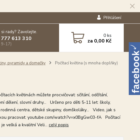
Přihlášení
 si rady? Zavolejte.
0
ks
 777 613 310
za
0,00 Kč
 9-17)
tiny, pyramidy a domečky
Počítací květina (s mnoha doplňky)
tacích květinách můžete procvičovat: sčítání, odčítání,
í dělení, slovní druhy... Určeno pro děti 5-11 let: školy,
 rodinná centra, dětské skupiny, domškoláky... Video, jak s
ou pracovat: youtube.com/watch?v=x0BgGw03-fA Počítací
 je velká a kvalitní Veli...
celý popis