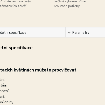
Protože nám na našich
pečlivě vybrané přímo
zákaznících záleží
pro Vaše potřeby
etní specifikace
Parametry
tní specifikace
ítacích květinách můžete
procvičovat:
ání,
tání,
obení
ení,
ní druhy...