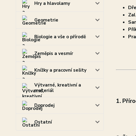
Hry a hlavolamy
Dře
Zal
Geometrie
Sam
Pří
Pra
Biologie a vše o přírodě
Zeměpis a vesmír
Knížky a pracovní sešity
Výtvarné, kreativní a
materiál
1. Přír
Doprodej
Ostatní