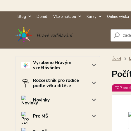
Blog
Domů
Vše o nákupu
Kurzy
Online výuka
Úvod
M
Vyrobeno Hravým
vzděláváním
Počí
Rozcestník pro rodiče
podle věku dítěte
TOP prod
Novinky
Pro MŠ