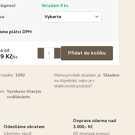
tupnost
Skladem 8 ks
va
sme plátci DPH
na od
Přidat do košíku
9 Kč
/
ks
roduktu:
1092
Máme produkt skladem, je
Skladem
na objednání, nebo je v
elektronické podobě?:
no:
Vyrobeno Hravým
vzděláváním
Doprava zdarma nad
Odesíláme obratem
3.000,- Kč
Všechno zboží
Při dopravě pomocí