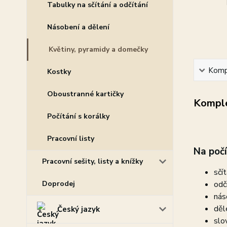
Tabulky na sčítání a odčítání
Násobení a dělení
Květiny, pyramidy a domečky
Kompl
Kostky
Oboustranné kartičky
Komple
Počítání s korálky
Pracovní listy
Na poč
Pracovní sešity, listy a knížky
sčít
Doprodej
odčí
nás
děl
Český jazyk
slov