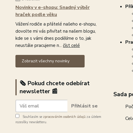
Pří
Novinky v e-shopu: Snadný výběr
hraček podle věku
Vážení rodiče a přátelé našeho e-shopu,
dovolte mi vás přivítat na našem blogu,
kde se s vámi dnes podělíme o to, jak
Pra
neustále pracujeme n...
číst celé
Zobrazit všechny novinky
🗞️ Pokud chcete odebírat
newsletter 📰
Sada po
Přihlásit se
Poč
Souhlasím se
zpracováním osobních údajů
za účelem
Cel
rozesílky newsletteru.