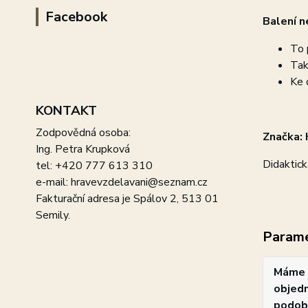
Facebook
Balení n
To 
Tak
Ke 
KONTAKT
Zodpovědná osoba:
Značka: 
Ing. Petra Krupková
Didaktick
tel: +420 777 613 310
e-mail: hravevzdelavani@seznam.cz
Fakturační adresa je Spálov 2, 513 01
Semily.
Param
Máme 
objedn
podob