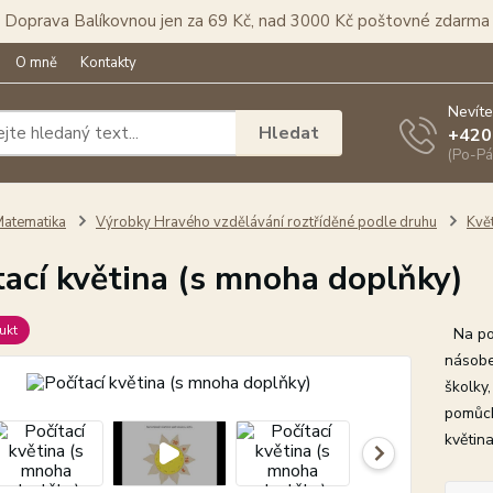
Doprava Balíkovnou jen za 69 Kč, nad 3000 Kč poštovné zdarma
O mně
Kontakty
Nevíte
Hledat
+420
(Po-Pá
atematika
Výrobky Hravého vzdělávání roztříděné podle druhu
Kvě
tací květina (s mnoha doplňky)
ukt
Na počí
násoben
školky,
pomůck
květina