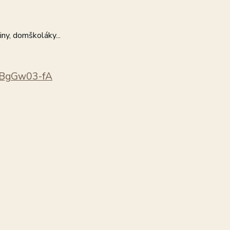
iny, domškoláky...
0BgGw03-fA