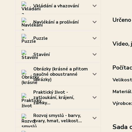
Vkládání a vhazování
Určeno
Navlékání a prošívání
Puzzle
Video, 
Stavění
Počítac
Obrázky (krásné a přitom
naučné oboustranné
obrázky)
Velikost
Materiál
Praktický život -
zatloukání, krájení,
zámky...
Výrobce
Rozvoj smyslů - barvy,
tvary, hmat, velikost...
Sada o