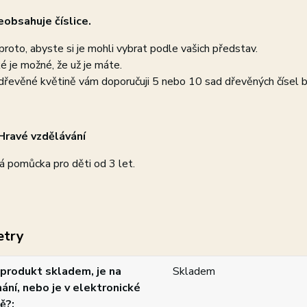
eobsahuje číslice.
proto, abyste si je mohli vybrat podle vašich představ.
é je možné, že už je máte.
dřevěné květině vám doporučuji 5 nebo 10 sad dřevěných čísel
Hravé vzdělávání
á pomůcka pro děti od 3 let.
etry
produkt skladem, je na
Skladem
ání, nebo je v elektronické
ě?