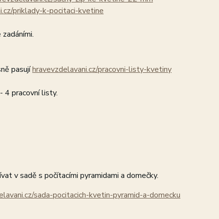
.cz/priklady-k-pocitaci-kvetine
 zadáními.
sně pasují
hravevzdelavani.cz/pracovni-listy-kvetiny
- 4 pracovní listy.
vat v sadě s počítacími pyramidami a domečky.
elavani.cz/sada-pocitacich-kvetin-pyramid-a-domecku