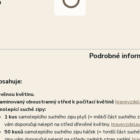
á
Podrobné infor
bsahuje:
věnou květinu.
aminovaný oboustranný střed k počítací květině
hravevzdela
olepící suché zipy:
1 kus
samolepícího suchého zipu plyš (= měkčí část suchého z
vám doporučuji nalepit na střed dřevěné květiny.
hravevzdelav
50 kusů
samolepícího suchého zipu háček (= tvrdší část suché
zipy vám doporučuji nalepit na středy zadních stran zadání.
hra