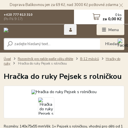
Doprava Balíkovnou jen za 69 Kč, nad 3000 Kč poštovné zdarma
0
ks
+420 777 613 310
za
0,00 Kč
(Po-Pá 9-17)
Menu
Hledat
Úvod
Rozcestník pro rodiče podle věku dítěte
8-12 měsíců
Hračky do
ruky
Hračka do ruky Pejsek s rolničkou
Hračka do ruky Pejsek s rolničkou
Rozměry: 140x75x55 mmVěk: 1+ Pejsek s rolničkou, vhodný pro děti od 1