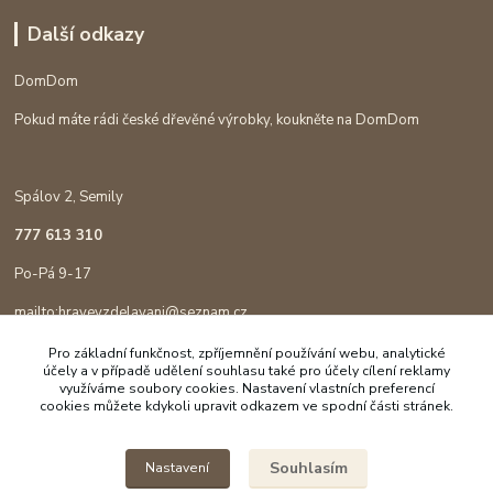
Další odkazy
DomDom
Pokud máte rádi české dřevěné výrobky, koukněte na DomDom
Spálov 2, Semily
777 613 310
Po-Pá 9-17
mailto:hravevzdelavani@seznam.cz
Pro základní funkčnost, zpříjemnění používání webu, analytické
účely a v případě udělení souhlasu také pro účely cílení reklamy
využíváme soubory cookies. Nastavení vlastních preferencí
cookies můžete kdykoli upravit odkazem ve spodní části stránek.
Souhlasím
Nastavení