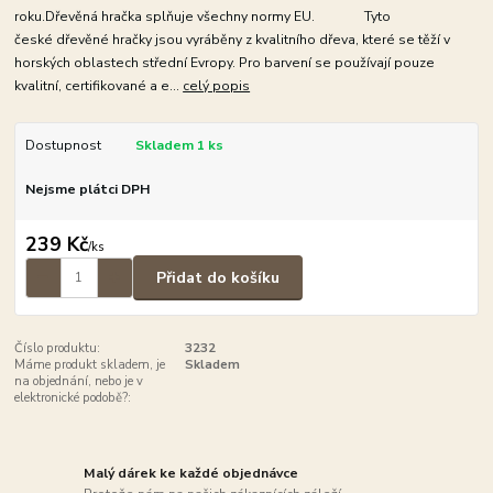
roku.Dřevěná hračka splňuje všechny normy EU. Tyto
české dřevěné hračky jsou vyráběny z kvalitního dřeva, které se těží v
horských oblastech střední Evropy. Pro barvení se používají pouze
kvalitní, certifikované a e...
celý popis
Dostupnost
Skladem 1 ks
Nejsme plátci DPH
239 Kč
/
ks
Přidat do košíku
Číslo produktu:
3232
Máme produkt skladem, je
Skladem
na objednání, nebo je v
elektronické podobě?:
Malý dárek ke každé objednávce