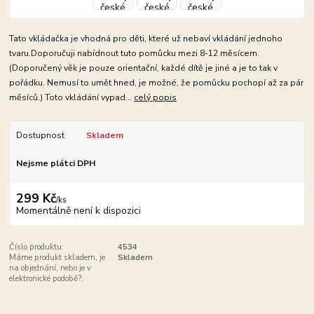
Tato vkládačka je vhodná pro děti, které už nebaví vkládání jednoho
tvaru.Doporučuji nabídnout tuto pomůcku mezi 8-12 měsícem.
(Doporučený věk je pouze orientační, každé dítě je jiné a je to tak v
pořádku. Nemusí to umět hned, je možné, že pomůcku pochopí až za pár
měsíců.) Toto vkládání vypad...
celý popis
Dostupnost
Skladem
Nejsme plátci DPH
299 Kč
/
ks
Momentálně není k dispozici
Číslo produktu:
4534
Máme produkt skladem, je
Skladem
na objednání, nebo je v
elektronické podobě?: