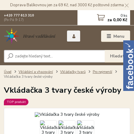
Doprava Balíkovnou jen za 69 Kč, nad 3000 Kč poštovné zdarma
0
ks
+420 777 613 310
za
0,00 Kč
(Po-Pá 9-17)
Menu
Hledat
Úvod
Vkládání a vhazování
Vkládačky tvarů
Pro nejmenší
Vkládačka 3 tvary české výroby
Vkládačka 3 tvary české výroby
TOP produkt