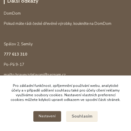
Další odkazy
DomDom
Pokud máte rádi české dřevěné výrobky, koukněte na DomDom
Spálov 2, Semily
777 613 310
Po-Pá 9-17
mailto:hravevzdelavani@seznam.cz
Pro základní funkčnost, zpříjemnění používání webu, analytické
účely a v případě udělení souhlasu také pro účely cílení reklamy
využíváme soubory cookies. Nastavení vlastních preferencí
cookies můžete kdykoli upravit odkazem ve spodní části stránek.
Souhlasím
Nastavení
Copyright © 2023 Hravé vzdělávání