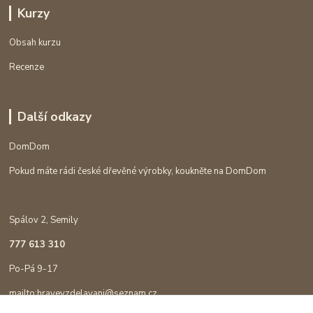
Kurzy
Obsah kurzu
Recenze
Další odkazy
DomDom
Pokud máte rádi české dřevěné výrobky, koukněte na DomDom
Spálov 2, Semily
777 613 310
Po-Pá 9-17
mailto:hravevzdelavani@seznam.cz