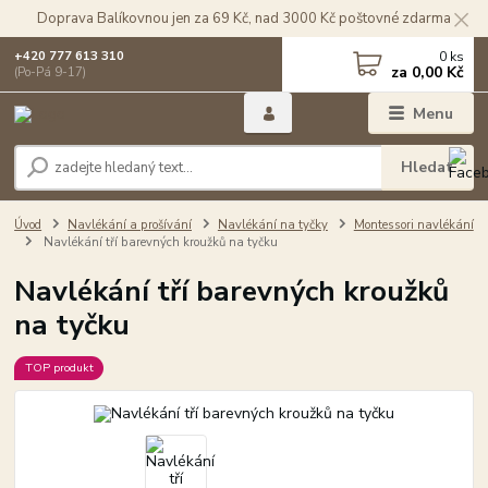
Doprava Balíkovnou jen za 69 Kč, nad 3000 Kč poštovné zdarma
0
ks
+420 777 613 310
za
0,00 Kč
(Po-Pá 9-17)
Menu
Hledat
Úvod
Navlékání a prošívání
Navlékání na tyčky
Montessori navlékání
Navlékání tří barevných kroužků na tyčku
Navlékání tří barevných kroužků
na tyčku
TOP produkt