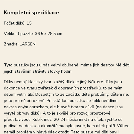
Kompletní specifikace
Počet dílků: 15
Velikost puzzle: 36,5 x 28,5 cm
Značka: LARSEN
Tyto puzzlíky jsou u nás velmi oblíbené, máme jich desítky. Mé děti
jejich stavěním strávily stovky hodin.
Dílky nemají klasický tvar, každý dílek je jiný. Některé dílky jsou
dokonce ve tvaru zvířátek či dopravních prostředků, to se mým
dětem velmi líbí. Dospělým to ze začátku dělá problémy, dětem ne,
je to pro ně přirozené. Při skládání puzzlíku se tolik neřídíme
nakresleným obrázkem, ale hlavně tvarem dílků (na desce jsou
vyryté obrysy dílků). A to je skvělé pro rozvoj prostorové
představivosti. Kubík mezi 20-24 měsíci mrkl na dílek, rychle se
podíval na desku a okamžitě mu bylo jasné, kam dílek patří. Vůbec
neměl problém v hlavě dílek otočit. Tato puzzle mé děti baví i