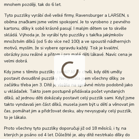
mnohem později, tak do 6 let.
Tyto puzzlíky vyrábí dvě velké firmy, Ravensburger a LARSEN, s
oběma značkami jsme velmi spokojení. Je to vyrobeno z pevného
kartonu, dílky k sobě krásně pasují. I malým dětem se to skvěle
skládá. Výhoda je, že vyrábí tyto puzzlíky s takřka jakýmkoliv
množstvím dílků (od 5 do více než 100) a ve spoustě nádherných
motivů, myslím, že si vybere opravdu každý. Tisk je kvalitní,
obrázky jsou reálné a přitom i pro malé děti lákavé. Navíc cena je
velmi dobrá.
Kdy jsme s těmito puzzlíky začali? Již ve chvíli, kdy děti uměly
postavit dvoudílné puzzlíky. Nevyndala jsem všechny dílky, ze
začátku třeba jen 3. Dítě je vložilo na správné místo podobně jako
u vkládaček. Takto jsem postupně přidávala počet vyndaných
dílků, až jednou děti dokázaly postavit celý puzzlík sami. Když jsme
takto vyndavali jen část dílků, musela jsem být u dětí a věnovat jim
čas, pomáhat jim a přidržovat desku, aby nevysypaly celý puzzlík,
to je lákalo.
Proto všechny tyto puzzlíky doporučuji již od 18 měsíců, i ty, na
kterých je psáno od 4 let. Důležité je, aby dítě nestrkalo dílky do