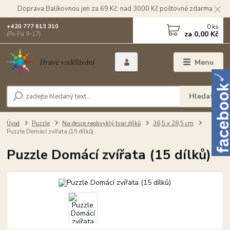
Doprava Balíkovnou jen za 69 Kč, nad 3000 Kč poštovné zdarma
0
ks
+420 777 613 310
za
0,00 Kč
(Po-Pá 9-17)
Menu
Hledat
Úvod
Puzzle
Na desce neobvyklý tvar dílků
36,5 x 28,5 cm
Puzzle Domácí zvířata (15 dílků)
Puzzle Domácí zvířata (15 dílků)