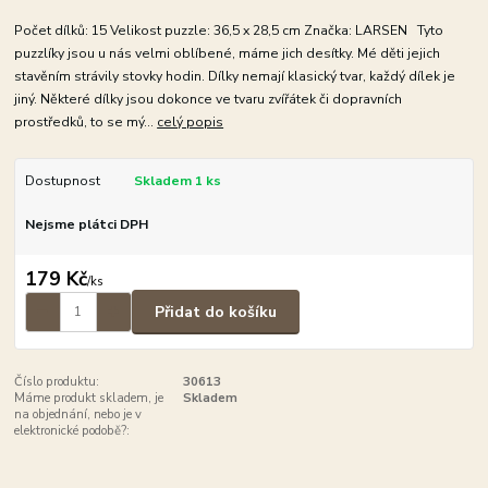
Počet dílků: 15 Velikost puzzle: 36,5 x 28,5 cm Značka: LARSEN Tyto
puzzlíky jsou u nás velmi oblíbené, máme jich desítky. Mé děti jejich
stavěním strávily stovky hodin. Dílky nemají klasický tvar, každý dílek je
jiný. Některé dílky jsou dokonce ve tvaru zvířátek či dopravních
prostředků, to se mý...
celý popis
Dostupnost
Skladem 1 ks
Nejsme plátci DPH
179 Kč
/
ks
Přidat do košíku
Číslo produktu:
30613
Máme produkt skladem, je
Skladem
na objednání, nebo je v
elektronické podobě?: