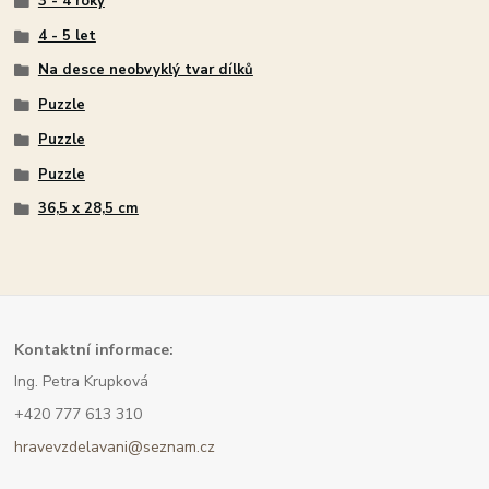
3 - 4 roky
4 - 5 let
Na desce neobvyklý tvar dílků
Puzzle
Puzzle
Puzzle
36,5 x 28,5 cm
Kont
aktní informace:
Ing. Petra Krupková
+420 777 613 310
hravevzdelavani@seznam.cz