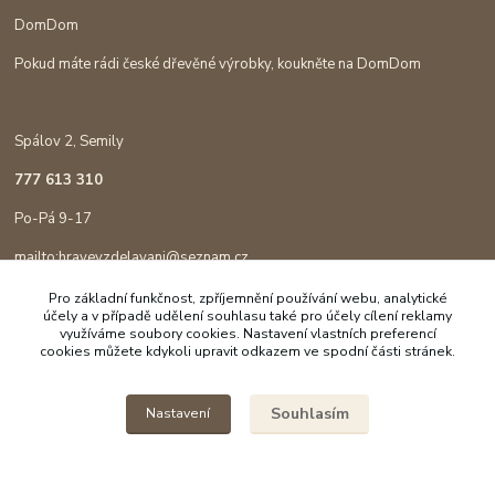
DomDom
Pokud máte rádi české dřevěné výrobky, koukněte na DomDom
Spálov 2, Semily
777 613 310
Po-Pá 9-17
mailto:hravevzdelavani@seznam.cz
Pro základní funkčnost, zpříjemnění používání webu, analytické
účely a v případě udělení souhlasu také pro účely cílení reklamy
využíváme soubory cookies. Nastavení vlastních preferencí
cookies můžete kdykoli upravit odkazem ve spodní části stránek.
Souhlasím
Nastavení
Copyright © 2023 Hravé vzdělávání
Vytvořeno na
Eshop-rychle.cz