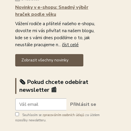
Novinky v e-shopu: Snadný výběr
hraček podle věku
Vážení rodiče a přátelé našeho e-shopu,
dovolte mi vás přivítat na našem blogu,
kde se s vámi dnes podělíme o to, jak
neustále pracujeme n...
číst celé
Zobrazit všechny novinky
🗞️ Pokud chcete odebírat
newsletter 📰
Přihlásit se
Souhlasím se
zpracováním osobních údajů
za účelem
rozesílky newsletteru.