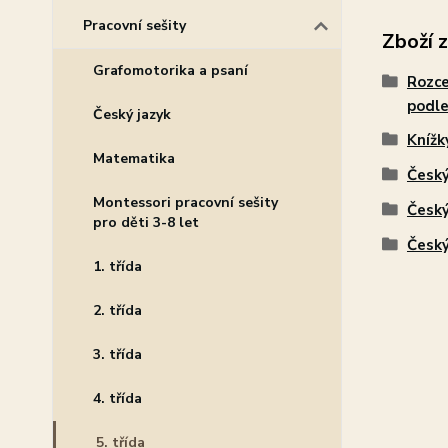
Pracovní sešity
Zboží 
Grafomotorika a psaní
Rozce
podle
Český jazyk
Knížk
Matematika
Český
Montessori pracovní sešity
Český
pro děti 3-8 let
Český
1. třída
2. třída
3. třída
4. třída
5. třída