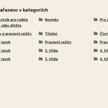
zařazeno v kategoriích
stník pro rodiče
Novinky
Pro 
 věku dítěte
y a pracovní sešity
Třeťáci
Čtvr
 jazyk
Pracovní sešity
Prac
 jazyk
3. třída
4. tř
 jazyk
3. třída
4. tř