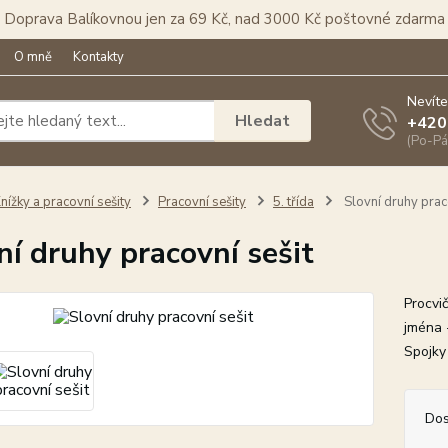
Doprava Balíkovnou jen za 69 Kč, nad 3000 Kč poštovné zdarma
O mně
Kontakty
Nevíte
Hledat
+420
(Po-Pá
nížky a pracovní sešity
Pracovní sešity
5. třída
Slovní druhy prac
ní druhy pracovní sešit
Procvi
jména 
Spojky
Dos