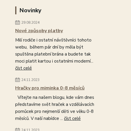
Novinky
29.08.2024
Nové způsoby platby
Milí rodiče i ostatní návštěvníci tohoto
webu, během pár dní by měla být
spuštěna platební brána a budete tak
moci platit kartou i ostatními moderní...
číst celé
24.11.2023
Hračky pro miminka 0-8 měsíců
Vítejte na našem blogu, kde vám dnes
představíme svět hraček a vzdělávacích
pomůcek pro nejmenší děti ve věku 0-8
měsíců. V naší nabídce ...
číst celé
24.11.2023