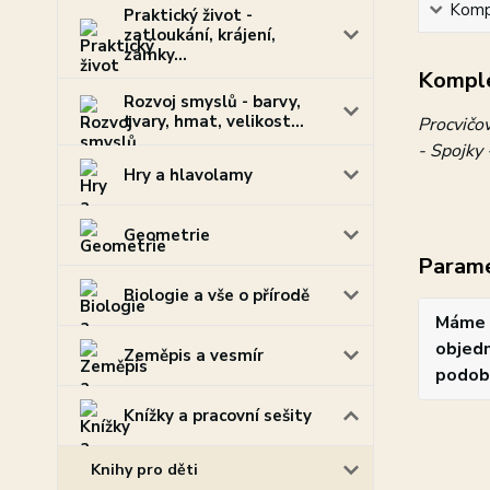
Kompl
Praktický život -
zatloukání, krájení,
zámky...
Komple
Rozvoj smyslů - barvy,
tvary, hmat, velikost...
Procvičov
- Spojky 
Hry a hlavolamy
Geometrie
Param
Biologie a vše o přírodě
Máme 
objedn
Zeměpis a vesmír
podob
Knížky a pracovní sešity
Knihy pro děti