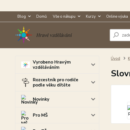
Blog
Domů
Vše o nákupu
Kurzy
Online výuka
Úvod
K
Vyrobeno Hravým
vzděláváním
Slov
Rozcestník pro rodiče
podle věku dítěte
Novinky
Pro MŠ