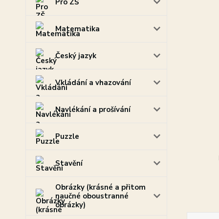
Pro ZŠ
Matematika
Český jazyk
Vkládání a vhazování
Navlékání a prošívání
Puzzle
Stavění
Obrázky (krásné a přitom
naučné oboustranné
obrázky)