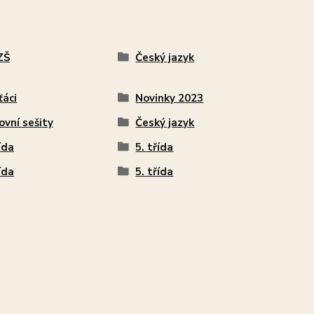
ZŠ
Český jazyk
ťáci
Novinky 2023
ovní sešity
Český jazyk
ída
5. třída
ída
5. třída