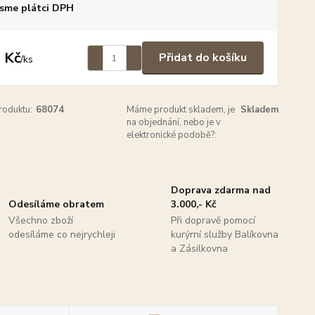
sme plátci DPH
 Kč
Přidat do košíku
/
ks
roduktu:
68074
Máme produkt skladem, je
Skladem
na objednání, nebo je v
elektronické podobě?:
Doprava zdarma nad
Odesíláme obratem
3.000,- Kč
Všechno zboží
Při dopravě pomocí
odesíláme co nejrychleji
kurýrní služby Balíkovna
a Zásilkovna