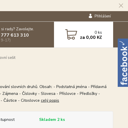
Přihlášení
 si rady? Zavolejte.
0
ks
 777 613 310
za
0,00 Kč
 9-17)
ovní sešit
čování slovních druhů. Obsah: - Podstatná jména - Přídavná
- Zájmena - Číslovky - Slovesa - Příslovce - Předložky -
 - Částice - Citoslovce
celý popis
tupnost
Skladem 2 ks