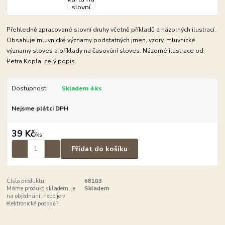
Přehledně zpracované slovní druhy včetně příkladů a názorných ilustrací.
Obsahuje mluvnické významy podstatných jmen, vzory, mluvnické
významy sloves a příklady na časování sloves. Názorné ilustrace od
Petra Kopla.
celý popis
Dostupnost
Skladem 4 ks
Nejsme plátci DPH
39 Kč
/
ks
Přidat do košíku
Číslo produktu:
68103
Máme produkt skladem, je
Skladem
na objednání, nebo je v
elektronické podobě?: