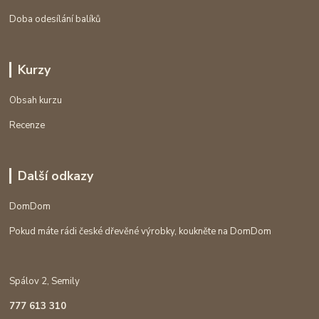
Doba odesílání balíků
Kurzy
Obsah kurzu
Recenze
Další odkazy
DomDom
Pokud máte rádi české dřevěné výrobky, koukněte na DomDom
Spálov 2, Semily
777 613 310