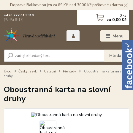
Doprava Balíkovnou jen za 69 Kč, nad 3000 Kč poštovné zdarma
0
ks
+420 777 613 310
za
0,00 Kč
(Po-Pá 9-17)
Menu
Hledat
Úvod
Český jazyk
Ostatní
Přehledy
Oboustranná karta na slovní
druhy
Oboustranná karta na slovní
druhy