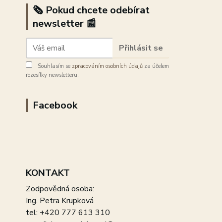
🗞️ Pokud chcete odebírat
newsletter 📰
Přihlásit se
Souhlasím se
zpracováním osobních údajů
za účelem
rozesílky newsletteru.
Facebook
KONTAKT
Zodpovědná osoba:
Ing. Petra Krupková
tel: +420 777 613 310