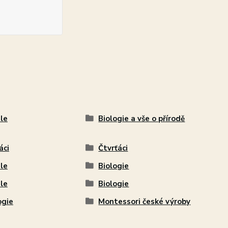
le
Biologie a vše o přírodě
áci
Čtvrťáci
le
Biologie
le
Biologie
ogie
Montessori české výroby