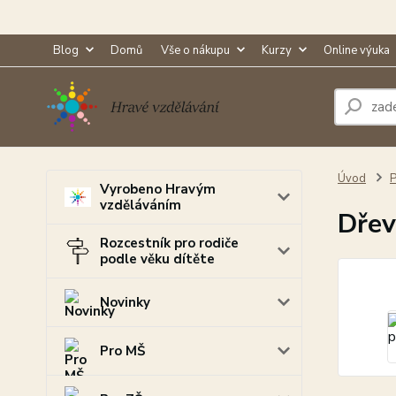
Blog
Domů
Vše o nákupu
Kurzy
Online výuka
Úvod
P
Vyrobeno Hravým
vzděláváním
Dřev
Rozcestník pro rodiče
podle věku dítěte
Novinky
Pro MŠ