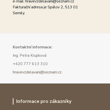
e-mail: hravevzdelavani@seznam.cz
Fakturační adresa je Spálov 2, 513 01
Semily.
Kont
aktní informace:
Ing. Petra Krupková
+420 777 613 310
hravevzdelavani@seznam.cz
Informace pro zákazníky