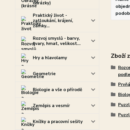
obrázky)
objedn
podob
Praktický život -
zatloukání, krájení,
zámky...
Rozvoj smyslů - barvy,
tvary, hmat, velikost...
Zboží 
Hry a hlavolamy
Rozce
Geometrie
podle
Prvňá
Biologie a vše o přírodě
Biolo
Puzzl
Zeměpis a vesmír
Puzzl
Knížky a pracovní sešity