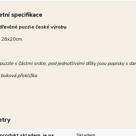
tní specifikace
 dřevěné puzzle české výroby.
: 28x20cm.
puzzle s částmi srdce, pod jednotlivými dílky jsou popisky s da
 buková překližka
etry
produkt skladem, je na
Skladem