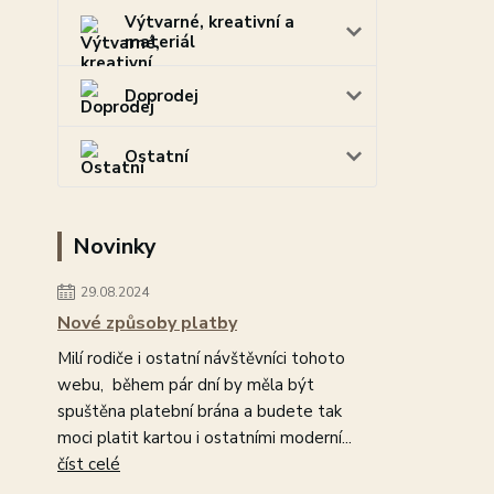
Výtvarné, kreativní a
materiál
Doprodej
Ostatní
Novinky
29.08.2024
Nové způsoby platby
Milí rodiče i ostatní návštěvníci tohoto
webu, během pár dní by měla být
spuštěna platební brána a budete tak
moci platit kartou i ostatními moderní...
číst celé