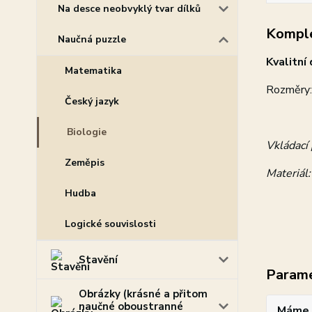
Na desce neobvyklý tvar dílků
Komple
Naučná puzzle
Kvalitní
Matematika
Rozměry
Český jazyk
Biologie
Vkládací 
Zeměpis
Materiál:
Hudba
Logické souvislosti
Stavění
Param
Obrázky (krásné a přitom
naučné oboustranné
Máme 