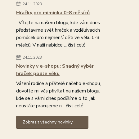
24.11.2023
Hračky pro miminka 0-8 měsíců
Vítejte na našem blogu, kde vám dnes
představíme svět hraček a vzdělávacích
pomůcek pro nejmenší děti ve věku 0-8
měsíců. V naší nabídce ...
číst celé
24.11.2023
Novinky v e-shopu: Snadný výběr
hraček podle věku
Vážení rodiče a přátelé našeho e-shopu,
dovolte mi vás přivítat na našem blogu,
kde se s vámi dnes podělíme o to, jak
neustále pracujeme n...
číst celé
Zobrazit všechny novinky