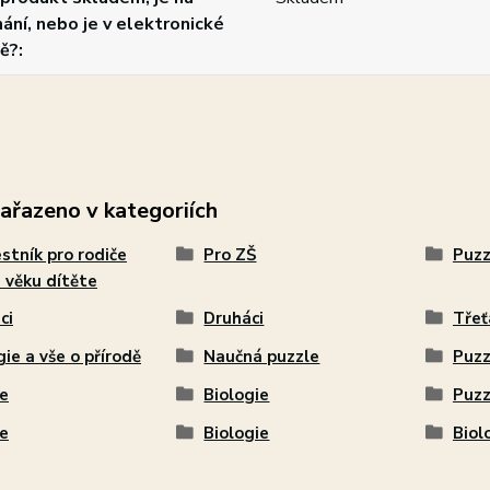
ání, nebo je v elektronické
ě?
zařazeno v kategoriích
stník pro rodiče
Pro ZŠ
Puzz
 věku dítěte
ci
Druháci
Třeť
gie a vše o přírodě
Naučná puzzle
Puzz
e
Biologie
Puzz
e
Biologie
Biol