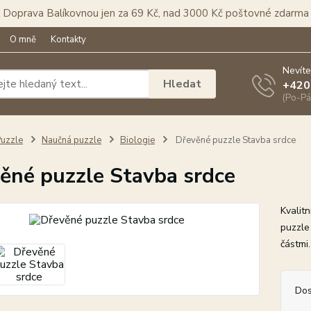
Doprava Balíkovnou jen za 69 Kč, nad 3000 Kč poštovné zdarma
O mně
Kontakty
Nevíte
Hledat
+420
(Po-Pá
uzzle
Naučná puzzle
Biologie
Dřevěné puzzle Stavba srdce
ěné puzzle Stavba srdce
Kvalit
puzzle 
částmi
Dos