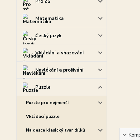
Pro ZŠ
Matematika
Český jazyk
Vkládání a vhazování
Navlékání a prošívání
Puzzle
Puzzle pro nejmenší
Vkládací puzzle
Na desce klasický tvar dílků
Kompl