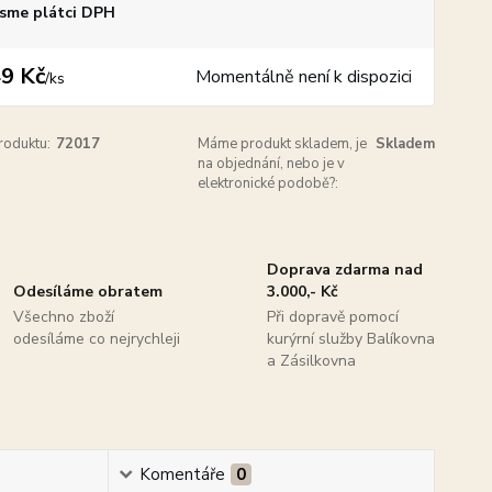
sme plátci DPH
9 Kč
Momentálně není k dispozici
/
ks
roduktu:
72017
Máme produkt skladem, je
Skladem
na objednání, nebo je v
elektronické podobě?:
Doprava zdarma nad
Odesíláme obratem
3.000,- Kč
Všechno zboží
Při dopravě pomocí
odesíláme co nejrychleji
kurýrní služby Balíkovna
a Zásilkovna
Komentáře
0