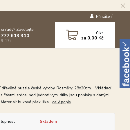
Přihlášení
 si rady? Zavolejte.
0
ks
 777 613 310
za
0,00 Kč
 9-17)
ní dřevěné puzzle české výroby. Rozměry: 28x20cm. Vkládací
s částmi srdce, pod jednotlivými dílky jsou popisky s danými
. Materiál: buková překližka
celý popis
tupnost
Skladem