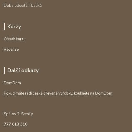
Doba odesílání balíků
Kurzy
Obsah kurzu
Recenze
Další odkazy
DomDom
Pokud máte rádi české dřevěné výrobky, koukněte na DomDom
Spálov 2, Semily
777 613 310