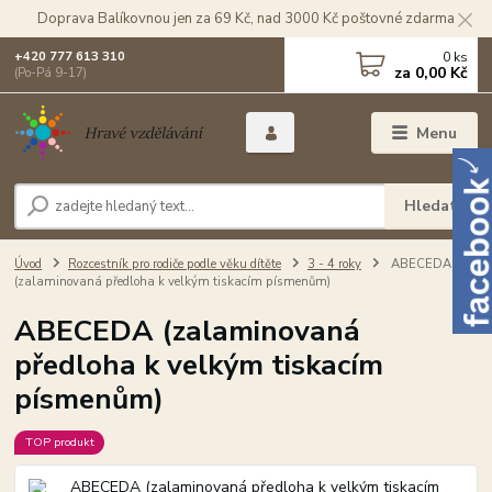
Doprava Balíkovnou jen za 69 Kč, nad 3000 Kč poštovné zdarma
0
ks
+420 777 613 310
za
0,00 Kč
(Po-Pá 9-17)
Menu
Hledat
Úvod
Rozcestník pro rodiče podle věku dítěte
3 - 4 roky
ABECEDA
(zalaminovaná předloha k velkým tiskacím písmenům)
ABECEDA (zalaminovaná
předloha k velkým tiskacím
písmenům)
TOP produkt