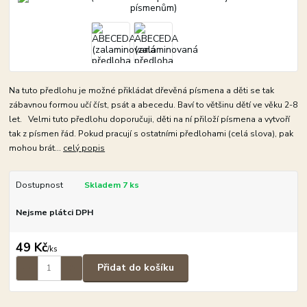
Na tuto předlohu je možné přikládat dřevěná písmena a děti se tak
zábavnou formou učí číst, psát a abecedu. Baví to většinu dětí ve věku 2-8
let. Velmi tuto předlohu doporučuji, děti na ní přiloží písmena a vytvoří
tak z písmen řád. Pokud pracují s ostatními předlohami (celá slova), pak
mohou brát...
celý popis
Dostupnost
Skladem 7 ks
Nejsme plátci DPH
49 Kč
/
ks
Přidat do košíku