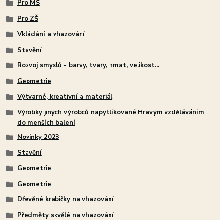
Pro MŠ
Pro ZŠ
Vkládání a vhazování
Stavění
Rozvoj smyslů - barvy, tvary, hmat, velikost...
Geometrie
Výtvarné, kreativní a materiál
Výrobky jiných výrobců napytlíkované Hravým vzděláváním
do menších balení
Novinky 2023
Stavění
Geometrie
Geometrie
Dřevěné krabičky na vhazování
Předměty skvělé na vhazování