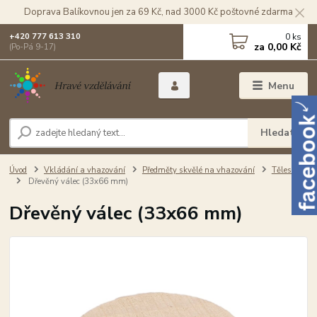
Doprava Balíkovnou jen za 69 Kč, nad 3000 Kč poštovné zdarma
0
ks
+420 777 613 310
za
0,00 Kč
(Po-Pá 9-17)
Menu
Hledat
Úvod
Vkládání a vhazování
Předměty skvělé na vhazování
Tělesa
Dřevěný válec (33x66 mm)
Dřevěný válec (33x66 mm)