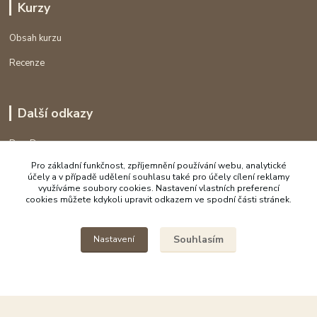
Kurzy
Obsah kurzu
Recenze
Další odkazy
DomDom
Pro základní funkčnost, zpříjemnění používání webu, analytické
Pokud máte rádi české dřevěné výrobky, koukněte na DomDom
účely a v případě udělení souhlasu také pro účely cílení reklamy
využíváme soubory cookies. Nastavení vlastních preferencí
cookies můžete kdykoli upravit odkazem ve spodní části stránek.
Spálov 2, Semily
Souhlasím
Nastavení
777 613 310
Po-Pá 9-17
mailto:hravevzdelavani@seznam.cz