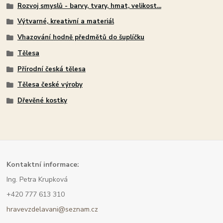
Rozvoj smyslů - barvy, tvary, hmat, velikost...
Výtvarné, kreativní a materiál
Vhazování hodně předmětů do šuplíčku
Tělesa
Přírodní česká tělesa
Tělesa české výroby
Dřevěné kostky
Kont
aktní informace:
Ing. Petra Krupková
+420 777 613 310
hravevzdelavani@seznam.cz