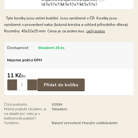
Tyto kostky jsou velmi kvalitní. Jsou vyrobené v ČR. Kostky jsou
vyrobené v provedení natur (krásná kresba a vzhled přírodního dřeva).
Rozměry: 43x32x25 mm Cena je za jeden kus.
celý popis
Dostupnost
Skladem 25 ks
Nejsme plátci DPH
11 Kč
/
ks
Přidat do košíku
Číslo produktu:
92584
Máme produkt skladem, je
Skladem
na objednání, nebo je v
elektronické podobě?:
Vyrobeno:
Balení vytvořené Hravým vzděláváním