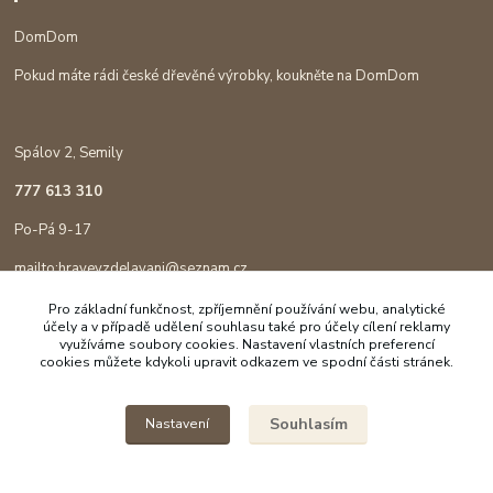
DomDom
Pokud máte rádi české dřevěné výrobky, koukněte na DomDom
Spálov 2, Semily
777 613 310
Po-Pá 9-17
mailto:hravevzdelavani@seznam.cz
Pro základní funkčnost, zpříjemnění používání webu, analytické
účely a v případě udělení souhlasu také pro účely cílení reklamy
využíváme soubory cookies. Nastavení vlastních preferencí
cookies můžete kdykoli upravit odkazem ve spodní části stránek.
Souhlasím
Nastavení
Copyright © 2023 Hravé vzdělávání
Vytvořeno na
Eshop-rychle.cz