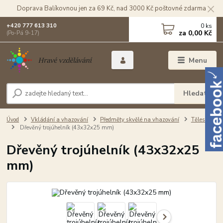
Doprava Balíkovnou jen za 69 Kč, nad 3000 Kč poštovné zdarma
0
ks
+420 777 613 310
za
0,00 Kč
(Po-Pá 9-17)
Menu
Hledat
Úvod
Vkládání a vhazování
Předměty skvělé na vhazování
Tělesa
Dřevěný trojúhelník (43x32x25 mm)
Dřevěný trojúhelník (43x32x25
mm)