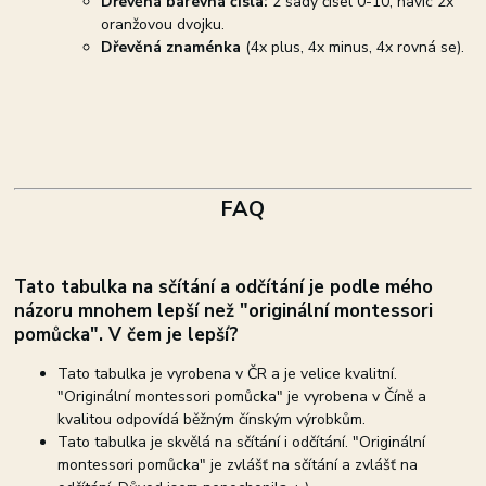
Dřevěná barevná čísla:
2 sady čísel 0-10, navíc 2x
oranžovou dvojku.
Dřevěná znaménka
(4x plus, 4x minus, 4x rovná se).
FAQ
Tato tabulka na sčítání a odčítání je podle mého
názoru mnohem lepší než "originální montessori
pomůcka". V čem je lepší?
Tato tabulka je vyrobena v ČR a je velice kvalitní.
"Originální montessori pomůcka" je vyrobena v Číně a
kvalitou odpovídá běžným čínským výrobkům.
Tato tabulka je skvělá na sčítání i odčítání. "Originální
montessori pomůcka" je zvlášť na sčítání a zvlášť na