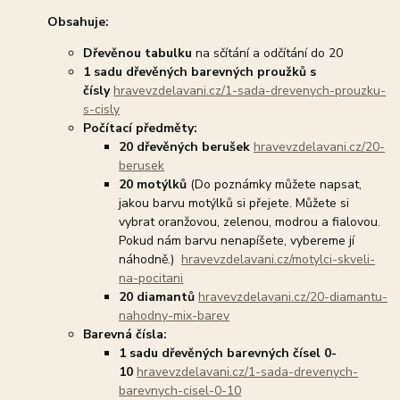
Obsahuje:
Dřevěnou tabulku
na sčítání a odčítání do 20
1 sadu dřevěných barevných proužků s
čísly
hravevzdelavani.cz/1-sada-drevenych-prouzku-
s-cisly
Počítací předměty:
20 dřevěných berušek
hravevzdelavani.cz/20-
berusek
20 motýlků
(Do poznámky můžete napsat,
jakou barvu motýlků si přejete. Můžete si
vybrat oranžovou, zelenou, modrou a fialovou.
Pokud nám barvu nenapíšete, vybereme jí
náhodně.)
hravevzdelavani.cz/motylci-skveli-
na-pocitani
20 diamantů
hravevzdelavani.cz/20-diamantu-
nahodny-mix-barev
Barevná čísla:
1 sadu dřevěných barevných čísel 0-
10
hravevzdelavani.cz/1-sada-drevenych-
barevnych-cisel-0-10