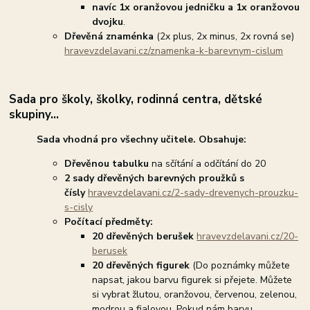
navíc
1x oranžovou jedničku a 1x oranžovou
dvojku
.
Dřevěná znaménka
(2x plus, 2x minus, 2x rovná se)
hravevzdelavani.cz/znamenka-k-barevnym-cislum
Sada pro školy, školky, rodinná centra, dětské
skupiny...
Sada vhodná pro všechny učitele. Obsahuje:
Dřevěnou tabulku
na sčítání a odčítání do 20
2 sady dřevěných barevných proužků s
čísly
hravevzdelavani.cz/2-sady-drevenych-prouzku-
s-cisly
Počítací předměty:
20 dřevěných berušek
hravevzdelavani.cz/20-
berusek
20 dřevěných figurek
(Do poznámky můžete
napsat, jakou barvu figurek si přejete. Můžete
si vybrat žlutou, oranžovou, červenou, zelenou,
modrou a fialovou. Pokud nám barvu