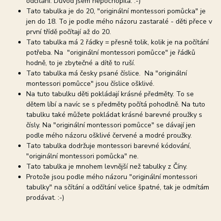
odčítání. Důvod jsem nepochopila. :-)
Tato tabulka je do 20, "originální montessori pomůcka" je
jen do 18. To je podle mého názoru zastaralé - děti přece v
první třídě počítají až do 20.
Tato tabulka má 2 řádky = přesně tolik, kolik je na počítání
potřeba. Na "originální montessori pomůcce" je řádků
hodně, to je zbytečné a dítě to ruší.
Tato tabulka má česky psané číslice. Na "originální
montessori pomůcce" jsou číslice ošklivé.
Na tuto tabulku děti pokládají krásné předměty. To se
dětem líbí a navíc se s předměty počítá pohodlně. Na tuto
tabulku také můžete pokládat krásné barevné proužky s
čísly. Na "originální montessori pomůcce" se dávají jen
podle mého názoru ošklivé červené a modré proužky.
Tato tabulka dodržuje montessori barevné kódování,
"originální montessori pomůcka" ne.
Tato tabulka je mnohem levnější než tabulky z Číny.
Protože jsou podle mého názoru "originální montessori
tabulky" na sčítání a odčítání velice špatné, tak je odmítám
prodávat. :-)