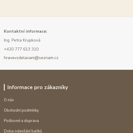
Kont
aktní informace:
Ing. Petra Krupková
+420 777 613 310
hravevzdelavani@seznam.cz
Informace pro zákazníky
O nás
Obchodní podmínky
Poštovné a doprava
Doba odesílání balíků