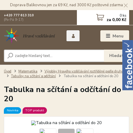
Doprava Balíkovnou jen za 69 Kč, nad 3000 Kč poštovné zdarma
0
ks
+420 777 613 310
za
0,00 Kč
(Po-Pá 9-17)
Menu
Hledat
Úvod
Matematika
Výrobky Hravého vzdělávání roztříděné podle druhu
Tabulky na sčítání a odčítání
Tabulka na sčítání a odčítání do 20
Tabulka na sčítání a odčítání do
20
Novinka
TOP produkt