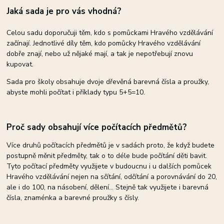
Jaká sada je pro vás vhodná?
Celou sadu doporučuji těm, kdo s pomůckami Hravého vzdělávání
začínají. Jednotlivé díly těm, kdo pomůcky Hravého vzdělávání
dobře znají, nebo už nějaké mají, a tak je nepotřebují znovu
kupovat.
Sada pro školy obsahuje dvoje dřevěná barevná čísla a proužky,
abyste mohli počítat i příklady typu 5+5=10.
Proč sady obsahují více počítacích předmětů?
Více druhů počítacích předmětů je v sadách proto, že když budete
postupně měnit předměty, tak o to déle bude počítání děti bavit.
Tyto počítací předměty využijete v budoucnu i u dalších pomůcek
Hravého vzdělávání nejen na sčítání, odčítání a porovnávání do 20,
ale i do 100, na násobení, dělení... Stejně tak využijete i barevná
čísla, znaménka a barevné proužky s čísly.