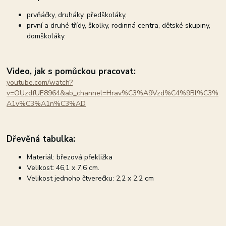
prvňáčky, druháky, předškoláky,
první a druhé třídy, školky, rodinná centra, dětské skupiny,
domškoláky.
Video, jak s pomůckou pracovat:
youtube.com/watch?
v=OUzdfUE8964&ab_channel=Hrav%C3%A9Vzd%C4%9Bl%C3%
A1v%C3%A1n%C3%AD
Dřevěná tabulka:
Materiál: březová překližka
Velikost: 46,1 x 7,6 cm.
Velikost jednoho čtverečku: 2,2 x 2,2 cm