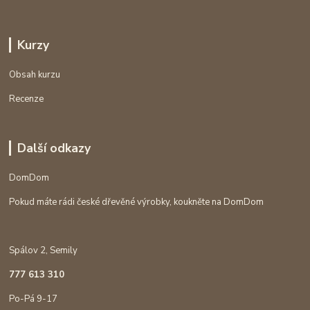
Kurzy
Obsah kurzu
Recenze
Další odkazy
DomDom
Pokud máte rádi české dřevěné výrobky, koukněte na DomDom
Spálov 2, Semily
777 613 310
Po-Pá 9-17