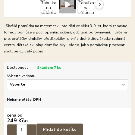
Skvělá pomůcka na matematiku pro děti ve věku 3-9 let, která zábavnou
formou pomůže s pochopením: sčítání, odčítání, porovnávání. Určena
pro: prvňáčky, druháky, předškoláky, první a druhé třídy, školky, rodinná
centra, dětské skupiny, domškoláky. Video, jak s pomůckou pracovat:
youtube.c...
celý popis
Dostupnost
Skladem 7 ks
Vyberte variantu
Nejsme plátci DPH
cena od
249 Kč
/
ks
Přidat do košíku