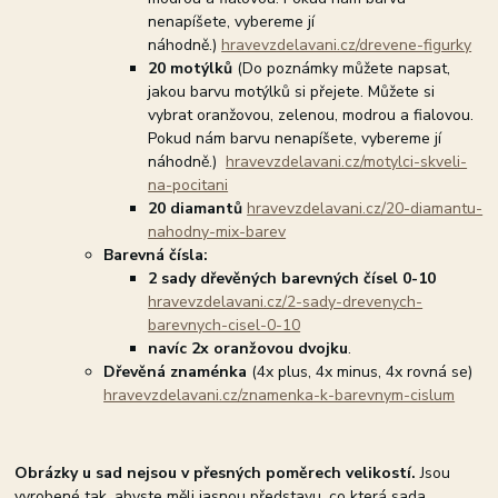
nenapíšete, vybereme jí
náhodně.)
hravevzdelavani.cz/drevene-figurky
20 motýlků
(Do poznámky můžete napsat,
jakou barvu motýlků si přejete. Můžete si
vybrat oranžovou, zelenou, modrou a fialovou.
Pokud nám barvu nenapíšete, vybereme jí
náhodně.)
hravevzdelavani.cz/motylci-skveli-
na-pocitani
20 diamantů
hravevzdelavani.cz/20-diamantu-
nahodny-mix-barev
Barevná čísla:
2 sady dřevěných barevných čísel 0-10
hravevzdelavani.cz/2-sady-drevenych-
barevnych-cisel-0-10
navíc
2x oranžovou dvojku
.
Dřevěná znaménka
(4x plus, 4x minus, 4x rovná se)
hravevzdelavani.cz/znamenka-k-barevnym-cislum
Obrázky u sad nejsou v přesných poměrech velikostí.
Jsou
vyrobené tak, abyste měli jasnou představu, co která sada