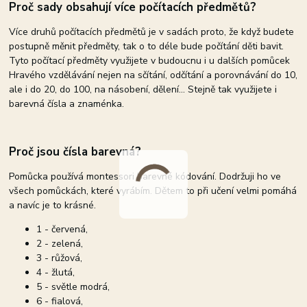
Proč sady obsahují více počítacích předmětů?
Více druhů počítacích předmětů je v sadách proto, že když budete
postupně měnit předměty, tak o to déle bude počítání děti bavit.
Tyto počítací předměty využijete v budoucnu i u dalších pomůcek
Hravého vzdělávání nejen na sčítání, odčítání a porovnávání do 10,
ale i do 20, do 100, na násobení, dělení... Stejně tak využijete i
barevná čísla a znaménka.
Proč jsou čísla barevná?
Pomůcka používá montessori barevné kódování. Dodržuji ho ve
všech pomůckách, které vyrábím. Dětem to při učení velmi pomáhá
a navíc je to krásné.
1 - červená,
2 - zelená,
3 - růžová,
4 - žlutá,
5 - světle modrá,
6 - fialová,