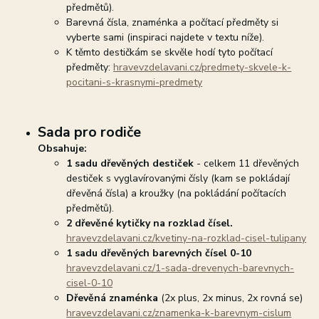
předmětů).
Barevná čísla, znaménka a počítací předměty si
vyberte sami (inspiraci najdete v textu níže).
K těmto destičkám se skvěle hodí tyto počítací
předměty:
hravevzdelavani.cz/predmety-skvele-k-
pocitani-s-krasnymi-predmety
Sada pro rodiče
Obsahuje:
1 sadu dřevěných destiček
- celkem 11 dřevěných
destiček s vyglavírovanými čísly (kam se pokládají
dřevěná čísla) a kroužky (na pokládání počítacích
předmětů).
2 dřevěné kytičky na rozklad čísel.
hravevzdelavani.cz/kvetiny-na-rozklad-cisel-tulipany
1 sadu dřevěných barevných čísel 0-10
hravevzdelavani.cz/1-sada-drevenych-barevnych-
cisel-0-10
Dřevěná znaménka
(2x plus, 2x minus, 2x rovná se)
hravevzdelavani.cz/znamenka-k-barevnym-cislum