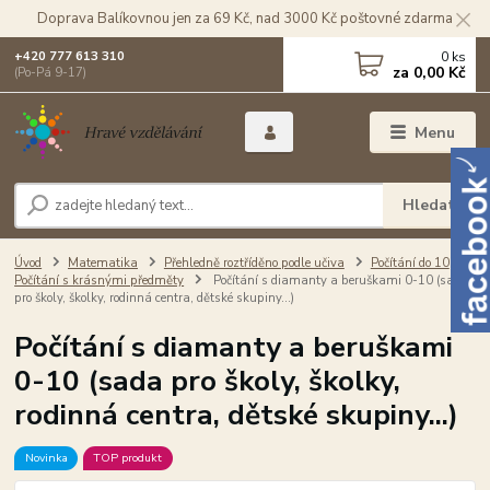
Doprava Balíkovnou jen za 69 Kč, nad 3000 Kč poštovné zdarma
0
ks
+420 777 613 310
za
0,00 Kč
(Po-Pá 9-17)
Menu
Hledat
Úvod
Matematika
Přehledně roztříděno podle učiva
Počítání do 10
Počítání s krásnými předměty
Počítání s diamanty a beruškami 0-10 (sada
pro školy, školky, rodinná centra, dětské skupiny...)
Počítání s diamanty a beruškami
0-10 (sada pro školy, školky,
rodinná centra, dětské skupiny...)
Novinka
TOP produkt