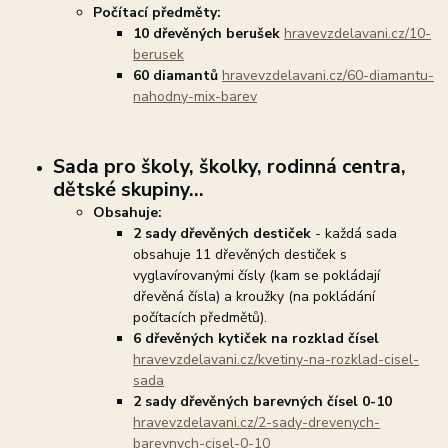
Počítací předměty:
10 dřevěných berušek
hravevzdelavani.cz/10-
berusek
60 diamantů
hravevzdelavani.cz/60-diamantu-
nahodny-mix-barev
Sada pro školy, školky, rodinná centra,
dětské skupiny...
Obsahuje:
2 sady dřevěných destiček
- každá sada
obsahuje 11 dřevěných destiček s
vyglavírovanými čísly (kam se pokládají
dřevěná čísla) a kroužky (na pokládání
počítacích předmětů).
6 dřevěných kytiček na rozklad čísel
hravevzdelavani.cz/kvetiny-na-rozklad-cisel-
sada
2 sady dřevěných barevných čísel 0-10
hravevzdelavani.cz/2-sady-drevenych-
barevnych-cisel-0-10