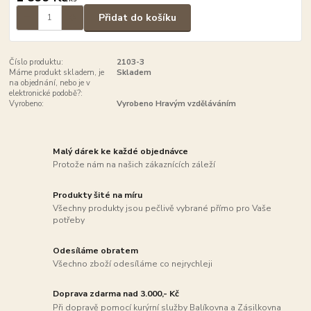
Přidat do košíku
Číslo produktu:
2103-3
Máme produkt skladem, je
Skladem
na objednání, nebo je v
elektronické podobě?:
Vyrobeno:
Vyrobeno Hravým vzděláváním
Malý dárek ke každé objednávce
Protože nám na našich zákaznících záleží
Produkty šité na míru
Všechny produkty jsou pečlivě vybrané přímo pro Vaše
potřeby
Odesíláme obratem
Všechno zboží odesíláme co nejrychleji
Doprava zdarma nad 3.000,- Kč
Při dopravě pomocí kurýrní služby Balíkovna a Zásilkovna