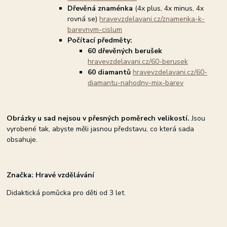
Dřevěná znaménka
(4x plus, 4x minus, 4x
rovná se)
hravevzdelavani.cz/znamenka-k-
barevnym-cislum
Počítací předměty:
60 dřevěných berušek
hravevzdelavani.cz/60-berusek
60 diamantů
hravevzdelavani.cz/60-
diamantu-nahodny-mix-barev
Obrázky u sad nejsou v přesných poměrech velikostí.
Jsou
vyrobené tak, abyste měli jasnou představu, co která sada
obsahuje.
Značka: Hravé vzdělávání
Didaktická pomůcka pro děti od 3 let.