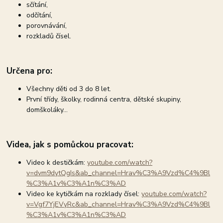
sčítání,
odčítání,
porovnávání,
rozkladů čísel.
Určena pro:
Všechny děti od 3 do 8 let.
První třídy, školky, rodinná centra, dětské skupiny,
domškoláky...
Videa, jak s pomůckou pracovat:
Video k destičkám:
youtube.com/watch?
v=dvm9dytQgIs&ab_channel=Hrav%C3%A9Vzd%C4%9Bl
%C3%A1v%C3%A1n%C3%AD
Video ke kytičkám na rozklady čísel:
youtube.com/watch?
v=Vgf7YjEVyRc&ab_channel=Hrav%C3%A9Vzd%C4%9Bl
%C3%A1v%C3%A1n%C3%AD