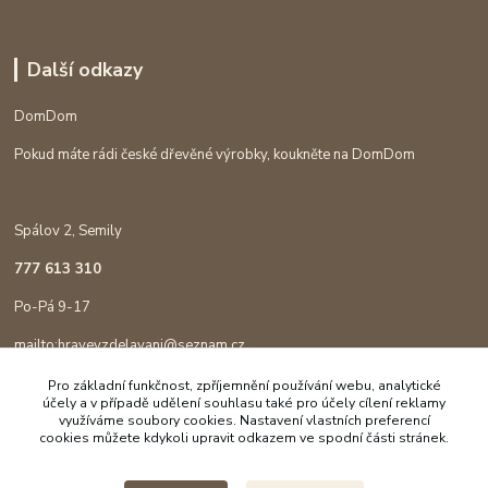
Další odkazy
DomDom
Pokud máte rádi české dřevěné výrobky, koukněte na DomDom
Spálov 2, Semily
777 613 310
Po-Pá 9-17
mailto:hravevzdelavani@seznam.cz
Pro základní funkčnost, zpříjemnění používání webu, analytické
účely a v případě udělení souhlasu také pro účely cílení reklamy
využíváme soubory cookies. Nastavení vlastních preferencí
cookies můžete kdykoli upravit odkazem ve spodní části stránek.