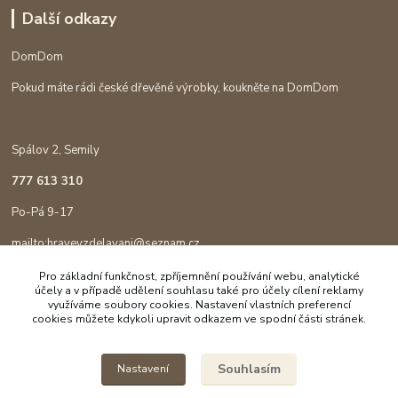
Další odkazy
DomDom
Pokud máte rádi české dřevěné výrobky, koukněte na DomDom
Spálov 2, Semily
777 613 310
Po-Pá 9-17
mailto:hravevzdelavani@seznam.cz
Pro základní funkčnost, zpříjemnění používání webu, analytické
účely a v případě udělení souhlasu také pro účely cílení reklamy
využíváme soubory cookies. Nastavení vlastních preferencí
cookies můžete kdykoli upravit odkazem ve spodní části stránek.
Souhlasím
Nastavení
Copyright © 2023 Hravé vzdělávání