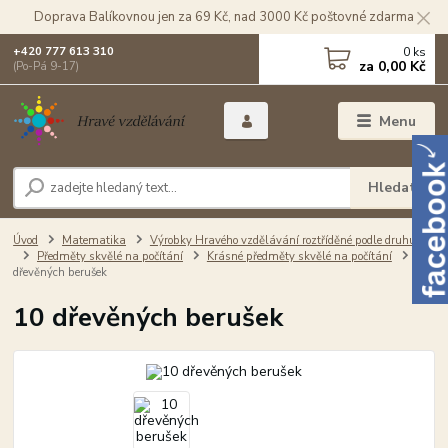
Doprava Balíkovnou jen za 69 Kč, nad 3000 Kč poštovné zdarma
0
ks
+420 777 613 310
za
0,00 Kč
(Po-Pá 9-17)
Menu
Hledat
Úvod
Matematika
Výrobky Hravého vzdělávání roztříděné podle druhu
Předměty skvělé na počítání
Krásné předměty skvělé na počítání
10
dřevěných berušek
10 dřevěných berušek