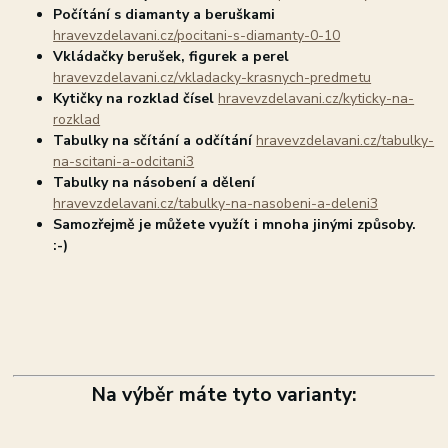
Počítání s diamanty a beruškami
hravevzdelavani.cz/pocitani-s-diamanty-0-10
Vkládačky berušek, figurek a perel
hravevzdelavani.cz/vkladacky-krasnych-predmetu
Kytičky na rozklad čísel
hravevzdelavani.cz/kyticky-na-
rozklad
Tabulky na sčítání a odčítání
hravevzdelavani.cz/tabulky-
na-scitani-a-odcitani3
Tabulky na násobení a dělení
hravevzdelavani.cz/tabulky-na-nasobeni-a-deleni3
Samozřejmě je můžete využít i mnoha jinými způsoby.
:-)
Na výběr máte tyto varianty: