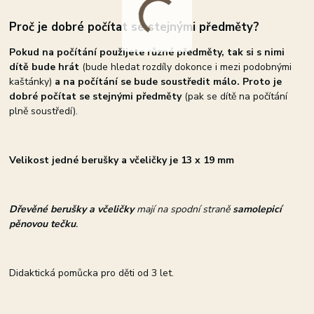
Proč je dobré počítat se stejnými předměty?
Pokud na počítání použijete různé předměty, tak si s nimi
dítě bude hrát
(bude hledat rozdíly dokonce i mezi podobnými
kaštánky)
a na počítání se bude soustředit málo. Proto je
dobré počítat se stejnými předměty
(pak se dítě na počítání
plně soustředí).
V
elikost jedné berušky a včeličky je 13 x 19 mm
Dřevěné berušky
a včeličky
mají na spodní straně
samolepicí
pěnovou tečku
.
Didaktická pomůcka pro děti od 3 let.