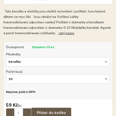
Tyto berušky a včeličky jsou skvělé na tvoření i počítání. Jsou krásné,
dětem se moc líbí. Jsou ideální na: Počítací sáňky
hravevzdelavani.cz/pocitaci-sanky2 Počítání s diamanty a beruškami
hravevzdelavani.cz/pocitani-s-diamanty-0-10 Vkládačky berušek, figurek
a perel hravevzdelavani.cz/vkladac...
celý popis
Dostupnost
Skladem 15 ks
Předměty
Počet kusů
Nejsme plátci DPH
59 Kč
/
ks
Přidat do košíku