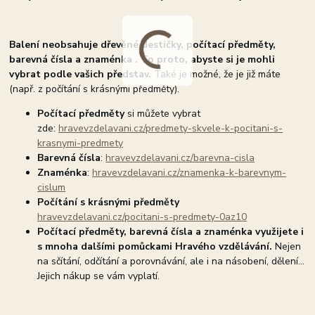
Balení neobsahuje dřevěné destičky, počítací předměty,
barevná čísla a znaménka . To proto, abyste si je mohli
vybrat podle vašich představ.
Také je možné, že je již máte
(např. z počítání s krásnými předměty).
Počítací předměty
si můžete vybrat
zde:
hravevzdelavani.cz/predmety-skvele-k-pocitani-s-
krasnymi-predmety
Barevná čísla
:
hravevzdelavani.cz/barevna-cisla
Znaménka
:
hravevzdelavani.cz/znamenka-k-barevnym-
cislum
Počítání s krásnými předměty
hravevzdelavani.cz/pocitani-s-predmety-0az10
Počítací předměty, barevná čísla a znaménka využijete i
s mnoha dalšími pomůckami Hravého vzdělávání.
Nejen
na sčítání, odčítání a porovnávání, ale i na násobení, dělení...
Jejich nákup se vám vyplatí.