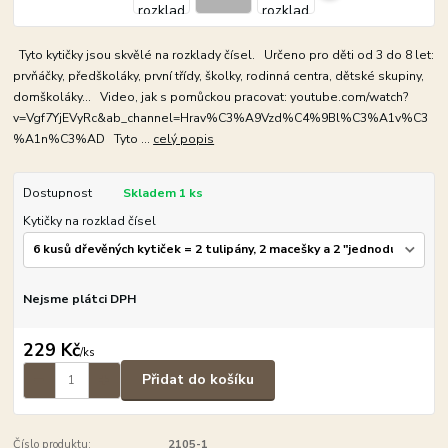
Tyto kytičky jsou skvělé na rozklady čísel. Určeno pro děti od 3 do 8 let:
prvňáčky, předškoláky, první třídy, školky, rodinná centra, dětské skupiny,
domškoláky... Video, jak s pomůckou pracovat: youtube.com/watch?
v=Vgf7YjEVyRc&ab_channel=Hrav%C3%A9Vzd%C4%9Bl%C3%A1v%C3
%A1n%C3%AD Tyto ...
celý popis
Dostupnost
Skladem 1 ks
Kytičky na rozklad čísel
Nejsme plátci DPH
229 Kč
/
ks
Přidat do košíku
Číslo produktu:
2105-1