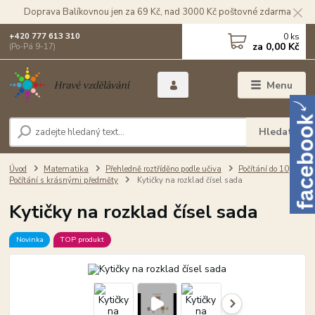
Doprava Balíkovnou jen za 69 Kč, nad 3000 Kč poštovné zdarma
0
ks
+420 777 613 310
za
0,00 Kč
(Po-Pá 9-17)
Menu
Hledat
Úvod
Matematika
Přehledně roztříděno podle učiva
Počítání do 10
Počítání s krásnými předměty
Kytičky na rozklad čísel sada
Kytičky na rozklad čísel sada
Novinka
TOP produkt