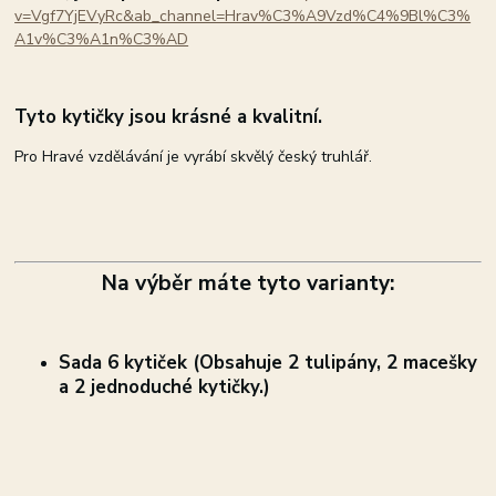
v=Vgf7YjEVyRc&ab_channel=Hrav%C3%A9Vzd%C4%9Bl%C3%
A1v%C3%A1n%C3%AD
Tyto kytičky jsou krásné a kvalitní.
Pro Hravé vzdělávání je vyrábí skvělý český truhlář.
Na výběr máte tyto varianty:
Sada 6 kytiček (Obsahuje 2 tulipány, 2 macešky
a 2 jednoduché kytičky.)