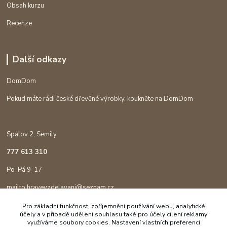
Obsah kurzu
Recenze
Další odkazy
DomDom
Pokud máte rádi české dřevěné výrobky, koukněte na DomDom
Spálov 2, Semily
777 613 310
Po-Pá 9-17
mailto:hravevzdelavani@seznam.cz
Pro základní funkčnost, zpříjemnění používání webu, analytické
účely a v případě udělení souhlasu také pro účely cílení reklamy
využíváme soubory cookies. Nastavení vlastních preferencí