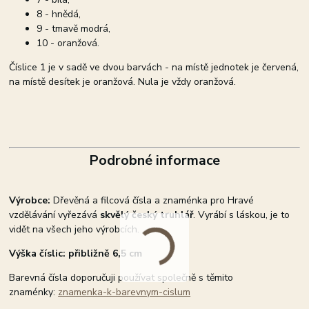
8 - hnědá,
9 - tmavě modrá,
10 - oranžová.
Číslice 1 je v sadě ve dvou barvách - na místě jednotek je červená,
na místě desítek je oranžová. Nula je vždy oranžová.
Podrobné informace
Výrobce:
Dřevěná a filcová čísla a znaménka pro Hravé
vzdělávání vyřezává
skvělý český truhlář
. Vyrábí s láskou, je to
vidět na všech jeho výrobcích.
Výška číslic: přibližně 6,5 cm
Barevná čísla doporučuji používat společně s těmito
znaménky:
znamenka-k-barevnym-cislum