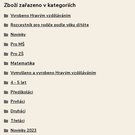
Zboží zařazeno v kategoriích
Vyrobeno Hravým vzděláváním
Rozcestník pro rodiče podle věku dítěte
Novinky
Pro MŠ
Pro ZŠ
Matematika
Vymyšleno a vyrobeno Hravým vzděláváním
4 - 5 let
Předškoláci
Prvňáci
Druháci
Třeťáci
Novinky 2023