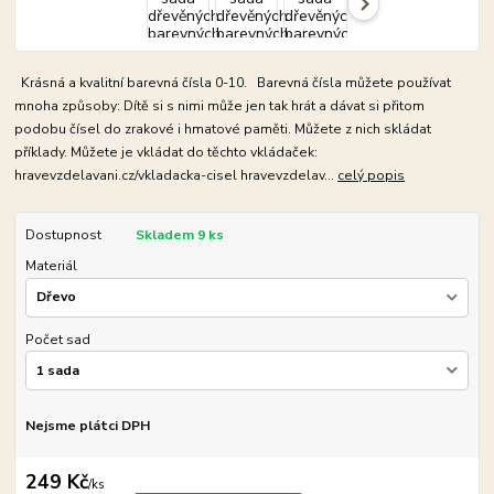
Krásná a kvalitní barevná čísla 0-10. Barevná čísla můžete používat
mnoha způsoby: Dítě si s nimi může jen tak hrát a dávat si přitom
podobu čísel do zrakové i hmatové paměti. Můžete z nich skládat
příklady. Můžete je vkládat do těchto vkládaček:
hravevzdelavani.cz/vkladacka-cisel hravevzdelav...
celý popis
Dostupnost
Skladem 9 ks
Materiál
Počet sad
Nejsme plátci DPH
249 Kč
/
ks