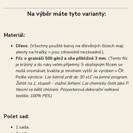
Na výběr máte tyto varianty:
Materiál:
Dřevo.
(Všechny použité barvy na dřevěných číslech mají
atesty na hračky = jsou zdravotně nezávadné.),
Filc o gramáži 500 g/m2 a síle přibližně 3 mm.
(Tento filc
je krásný a do ruky velmi příjemný. S obyčejným filcem se
nedá srovnávat, kvalita je mnohem vyšší. Je vyroben v ČR.
Podle výrobce:
Lze šetrně prát do 30 st.C na jemný program.
Žehlit na 1. stupeň - vlažné žehlení. Lze chemicky čistit jako P.
Nesmí se bělit chlórem. Polyesterová dekorační netkaná
textilie. 100% PES.
)
Počet sad:
1 sada,