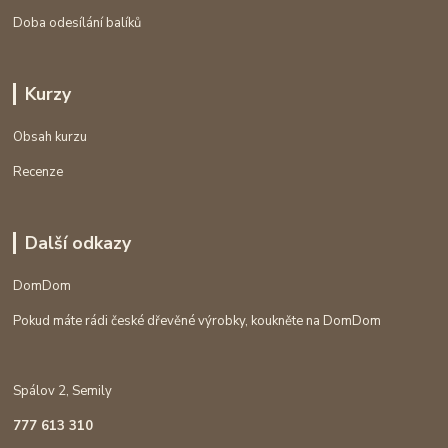
Doba odesílání balíků
Kurzy
Obsah kurzu
Recenze
Další odkazy
DomDom
Pokud máte rádi české dřevěné výrobky, koukněte na DomDom
Spálov 2, Semily
777 613 310