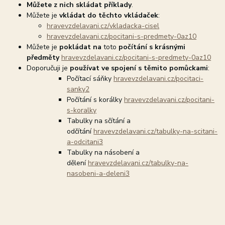
Můžete z nich skládat příklady
.
Můžete je
vkládat do těchto vkládaček
:
hravevzdelavani.cz/vkladacka-cisel
hravevzdelavani.cz/pocitani-s-predmety-0az10
Můžete je
pokládat na
toto
počítání s krásnými
předměty
hravevzdelavani.cz/pocitani-s-predmety-0az10
Doporučuji je
používat ve spojení s těmito pomůckami
:
Počítací sáňky
hravevzdelavani.cz/pocitaci-
sanky2
Počítání s korálky
hravevzdelavani.cz/pocitani-
s-koralky
Tabulky na sčítání a
odčítání
hravevzdelavani.cz/tabulky-na-scitani-
a-odcitani3
Tabulky na násobení a
dělení
hravevzdelavani.cz/tabulky-na-
nasobeni-a-deleni3