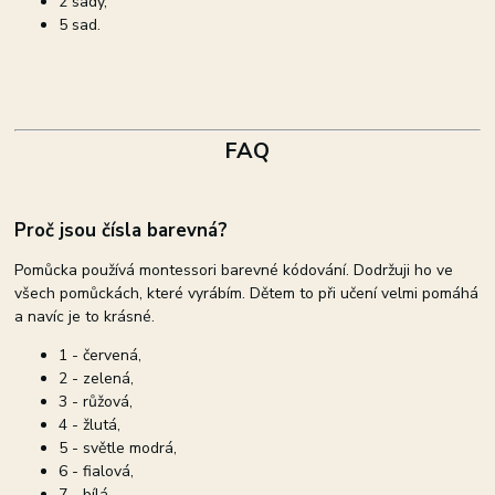
2 sady,
5 sad.
FAQ
Proč jsou čísla barevná?
Pomůcka používá montessori barevné kódování. Dodržuji ho ve
všech pomůckách, které vyrábím. Dětem to při učení velmi pomáhá
a navíc je to krásné.
1 - červená,
2 - zelená,
3 - růžová,
4 - žlutá,
5 - světle modrá,
6 - fialová,
7 - bílá,