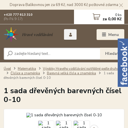
Doprava Balíkovnou jen za 69 Kč, nad 3000 Kč poštovné zdarma
0
ks
+420 777 613 310
za
0,00 Kč
(Po-Pá 9-17)
Menu
Hledat
Úvod
Matematika
Výrobky Hravého vzdělávání roztříděné podle druhu
Číslice a znaménka
Barevná velká čísla a znaménka
1 sada
dřevěných barevných čísel 0-10
1 sada dřevěných barevných čísel
0-10