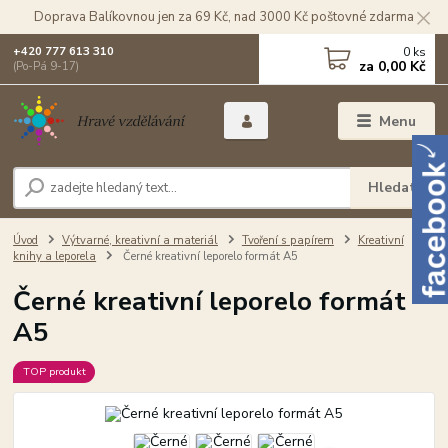
Doprava Balíkovnou jen za 69 Kč, nad 3000 Kč poštovné zdarma
0
ks
+420 777 613 310
za
0,00 Kč
(Po-Pá 9-17)
Menu
Hledat
Úvod
Výtvarné, kreativní a materiál
Tvoření s papírem
Kreativní
knihy a leporela
Černé kreativní leporelo formát A5
Černé kreativní leporelo formát
A5
TOP produkt