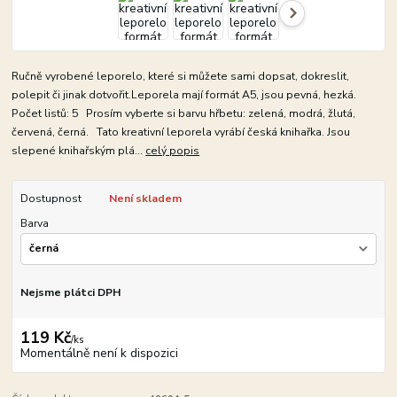
Ručně vyrobené leporelo, které si můžete sami dopsat, dokreslit,
polepit či jinak dotvořit.Leporela mají formát A5, jsou pevná, hezká.
Počet listů: 5 Prosím vyberte si barvu hřbetu: zelená, modrá, žlutá,
červená, černá. Tato kreativní leporela vyrábí česká knihařka. Jsou
slepené knihařským plá...
celý popis
Dostupnost
Není skladem
Barva
Nejsme plátci DPH
119 Kč
/
ks
Momentálně není k dispozici