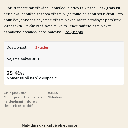
Pokud chcete mít dřevěnou pomůcku hladkou a krásnou, pak jí minutu
nebo dvě lehoučce zeshora přesmirkujte touto brusnou houbičkou. Tato
houbička je vhodná na jemné přesmirkování všech dřevěných pomůcek
vyráběných Hravým vzděláváním. Velmi lehce můžete osmirkovat i
nabarvené pomůcky, např. barevná ...
celý popis
Dostupnost
Skladem
Nejsme plátci DPH
25 Kč
/
ks
Momentálně není k dispozici
Číslo produktu:
93115
Máme produkt skladem, je
Skladem
na objednání, nebo je v
elektronické podobě?:
Malý dárek ke každé objednávce