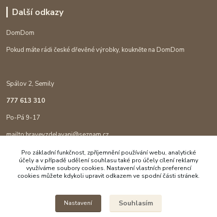
Další odkazy
DomDom
Pokud máte rádi české dřevěné výrobky, koukněte na DomDom
Spálov 2, Semily
777 613 310
Po-Pá 9-17
mailto:hravevzdelavani@seznam.cz
Pro základní funkčnost, zpříjemnění používání webu, analytické
účely a v případě udělení souhlasu také pro účely cílení reklamy
využíváme soubory cookies. Nastavení vlastních preferencí
cookies můžete kdykoli upravit odkazem ve spodní části stránek.
Souhlasím
Nastavení