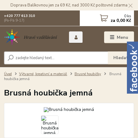
Doprava Balíkovnou jen za 69 Kč, nad 3000 Kč poštovné zdarma
0
ks
+420 777 613 310
za
0,00 Kč
(Po-Pá 9-17)
Menu
Hledat
Úvod
Výtvarné, kreativní a materiál
Brusné houbičky
Brusná
houbička jemná
Brusná houbička jemná