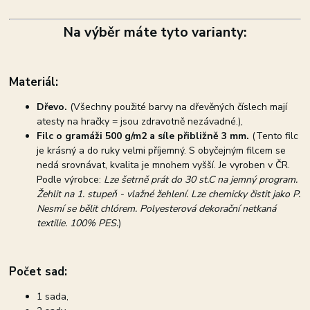
Na výběr máte tyto varianty:
Materiál:
Dřevo.
(Všechny použité barvy na dřevěných číslech mají
atesty na hračky = jsou zdravotně nezávadné.),
Filc o gramáži 500 g/m2 a síle přibližně 3 mm.
(Tento filc
je krásný a do ruky velmi příjemný. S obyčejným filcem se
nedá srovnávat, kvalita je mnohem vyšší. Je vyroben v ČR.
Podle výrobce:
Lze šetrně prát do 30 st.C na jemný program.
Žehlit na 1. stupeň - vlažné žehlení. Lze chemicky čistit jako P.
Nesmí se bělit chlórem. Polyesterová dekorační netkaná
textilie. 100% PES.
)
Počet sad:
1 sada,