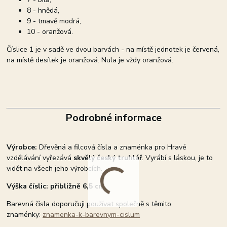
8 - hnědá,
9 - tmavě modrá,
10 - oranžová.
Číslice 1 je v sadě ve dvou barvách - na místě jednotek je červená,
na místě desítek je oranžová. Nula je vždy oranžová.
Podrobné informace
Výrobce:
Dřevěná a filcová čísla a znaménka pro Hravé
vzdělávání vyřezává
skvělý český truhlář
. Vyrábí s láskou, je to
vidět na všech jeho výrobcích.
Výška číslic: přibližně 6,5 cm
Barevná čísla doporučuji používat společně s těmito
znaménky:
znamenka-k-barevnym-cislum