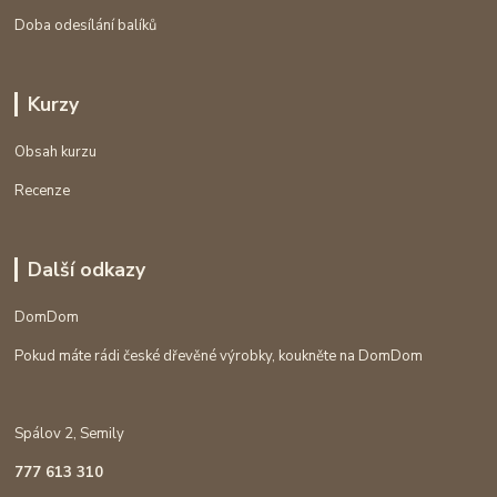
Doba odesílání balíků
Kurzy
Obsah kurzu
Recenze
Další odkazy
DomDom
Pokud máte rádi české dřevěné výrobky, koukněte na DomDom
Spálov 2, Semily
777 613 310