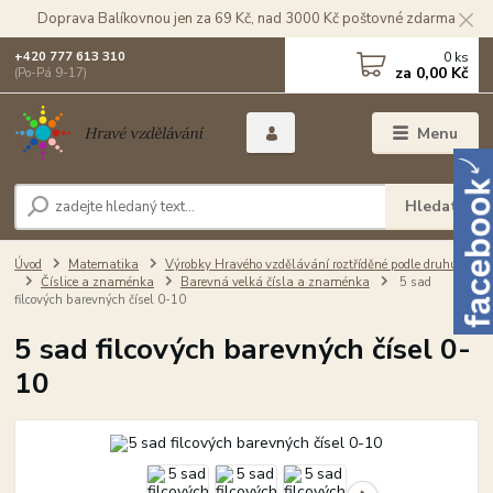
Doprava Balíkovnou jen za 69 Kč, nad 3000 Kč poštovné zdarma
0
ks
+420 777 613 310
za
0,00 Kč
(Po-Pá 9-17)
Menu
Hledat
Úvod
Matematika
Výrobky Hravého vzdělávání roztříděné podle druhu
Číslice a znaménka
Barevná velká čísla a znaménka
5 sad
filcových barevných čísel 0-10
5 sad filcových barevných čísel 0-
10