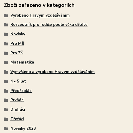
Zboží zařazeno v kategoriích
Vyrobeno Hravým vzděláváním
Rozcestník pro rodiče podle věku dítěte
Novinky
Pro MŠ
Pro ZŠ
Matematika
Vymyšleno a vyrobeno Hravým vzděláváním
4 - 5 let
Předškoláci
Prvňáci
Druháci
Třeťáci
Novinky 2023