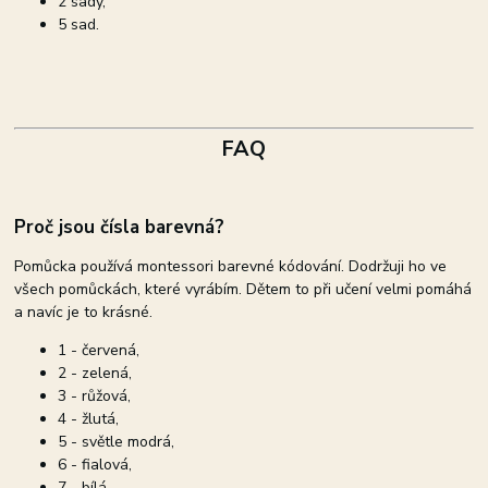
2 sady,
5 sad.
FAQ
Proč jsou čísla barevná?
Pomůcka používá montessori barevné kódování. Dodržuji ho ve
všech pomůckách, které vyrábím. Dětem to při učení velmi pomáhá
a navíc je to krásné.
1 - červená,
2 - zelená,
3 - růžová,
4 - žlutá,
5 - světle modrá,
6 - fialová,
7 - bílá,