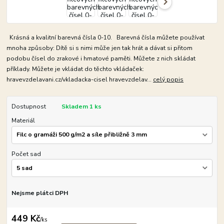
Krásná a kvalitní barevná čísla 0-10. Barevná čísla můžete používat
mnoha způsoby: Dítě si s nimi může jen tak hrát a dávat si přitom
podobu čísel do zrakové i hmatové paměti. Můžete z nich skládat
příklady. Můžete je vkládat do těchto vkládaček:
hravevzdelavani.cz/vkladacka-cisel hravevzdelav...
celý popis
Dostupnost
Skladem 1 ks
Materiál
Počet sad
Nejsme plátci DPH
449 Kč
/
ks