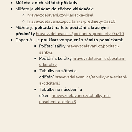
Můžete z nich skládat příklady
.
Můžete je
vkládat do těchto vkládaček
:
hravevzdelavani.cz/vkladacka-cisel
hravevzdelavani.cz/pocitani-s-predmety-0az10
Můžete je
pokládat na
toto
počítání s krásnými
předměty
hravevzdelavani.cz/pocitani-s-predmety-0az10
Doporučuji je
používat ve spojení s těmito pomůckami
:
Počítací sáňky
hravevzdelavani.cz/pocitaci-
sanky2
Počítání s korálky
hravevzdelavani.cz/pocitani-
s-koralky
Tabulky na sčítání a
odčítání
hravevzdelavani.cz/tabulky-na-scitani-
a-odcitani3
Tabulky na násobení a
dělení
hravevzdelavani.cz/tabulky-na-
nasobeni-a-deleni3