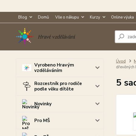
Blog
Domů
Vše o nákupu
Kurzy
Online výuka
Úvod
M
Vyrobeno Hravým
dřevěných 
vzděláváním
5 sa
Rozcestník pro rodiče
podle věku dítěte
Novinky
Pro MŠ