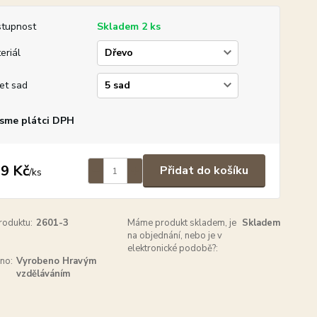
tupnost
Skladem 2 ks
eriál
et sad
sme plátci DPH
9 Kč
Přidat do košíku
/
ks
roduktu:
2601-3
Máme produkt skladem, je
Skladem
na objednání, nebo je v
elektronické podobě?:
no:
Vyrobeno Hravým
vzděláváním