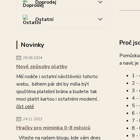
Doprodej
Ostatní
Proč js
Novinky
Pomůcka 
29.08.2024
a navíc j
Nové způsoby platby
1 -
Milí rodiče i ostatní návštěvníci tohoto
2 -
webu, během pár dní by měla být
3 -
spuštěna platební brána a budete tak
4 - 
moci platit kartou i ostatními moderní...
5 -
číst celé
6 - 
24.11.2023
7 - 
Hračky pro miminka 0-8 měsíců
8 -
9 -
Vítejte na našem blogu, kde vám dnes