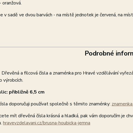
- oranžová.
 je v sadě ve dvou barvách - na místě jednotek je červená, na mís
Podrobné infor
:
Dřevěná a filcová čísla a znaménka pro Hravé vzdělávání vyře
o výrobcích.
lic: přibližně 6,5 cm
ísla doporučuji používat společně s těmito znaménky:
znamenka-
ete mít dřevěná čísla krásná a hladká, pak vám doporučím je ch
u.
hravevzdelavani.cz/brusna-houbicka-jemna