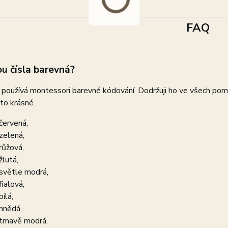
FAQ
ou čísla barevná?
používá montessori barevné kódování. Dodržuji ho ve všech pomů
e to krásné.
 červená,
 zelená,
 růžová,
žlutá,
 světle modrá,
fialová,
bílá,
 hnědá,
 tmavě modrá,