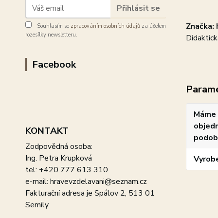
Přihlásit se
Značka: 
Souhlasím se
zpracováním osobních údajů
za účelem
rozesílky newsletteru.
Didaktick
Facebook
Param
Máme 
objedn
KONTAKT
podob
Zodpovědná osoba:
Ing. Petra Krupková
Vyrob
tel: +420 777 613 310
e-mail: hravevzdelavani@seznam.cz
Fakturační adresa je Spálov 2, 513 01
Semily.