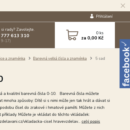
Přihlášení
 si rady? Zavolejte.
0
ks
 777 613 310
za
0,00 Kč
 9-17)
lice a znaménka
Barevná velká čísla a znaménka
5 sad
0
 a kvalitní barevná čísla 0-10. Barevná čísla můžete
at mnoha způsoby: Dítě si s nimi může jen tak hrát a dávat si
 podobu čísel do zrakové i hmatové paměti. Můžete z nich
t příklady. Můžete je vkládat do těchto vkládaček:
zdelavani.cz/vkladacka-cisel hravevzdelav...
celý popis