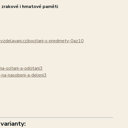
o zrakové i hmatové paměti
.
evzdelavani.cz/pocitani-s-predmety-0az10
na-scitani-a-odcitani3
y-na-nasobeni-a-deleni3
varianty: