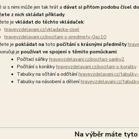
ě si s nimi může jen tak hrát a
dávat si přitom podobu čísel d
ete z nich skládat příklady
.
ete je
vkládat do těchto vkládaček
:
hravevzdelavani.cz/vkladacka-cisel
hravevzdelavani.cz/pocitani-s-predmety-0az10
ete je
pokládat na
toto
počítání s krásnými předměty
hrav
oručuji je
používat ve spojení s těmito pomůckami
:
Počítací sáňky
hravevzdelavani.cz/pocitaci-sanky2
Počítání s korálky
hravevzdelavani.cz/pocitani-s-koralky
Tabulky na sčítání a odčítání
hravevzdelavani.cz/tabulky-
Tabulky na násobení a dělení
hravevzdelavani.cz/tabulk
Na výběr máte tyto 