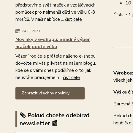
10 
představíme svět hraček a vzdělávacích
pomůcek pro nejmenší děti ve věku 0-8
Číslice 1
měsíců. V naší nabídce ...
číst celé
24.11.2023
Novinky v e-shopu: Snadný výběr
hraček podle věku
Vážení rodiče a přátelé našeho e-shopu,
dovolte mi vás přivítat na našem blogu,
kde se s vámi dnes podělíme o to, jak
Výrobce
neustále pracujeme n...
číst celé
všech jeh
Výška čís
Zobrazit všechny novinky
Barevná č
🗞️ Pokud chcete odebírat
Pokud chc
newsletter 📰
houbičko