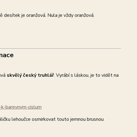
tě desítek je oranžová. Nula je vždy oranžová.
mace
zává
skvělý český truhlář
. Vyrábí s láskou, je to vidět na
k-barevnym-cislum
viličku lehoučce osmirkovat touto jemnou brusnou