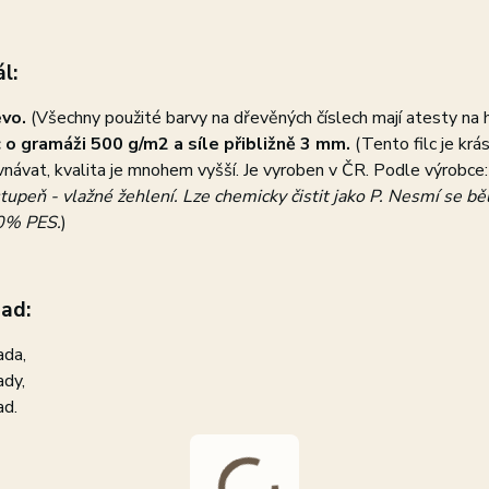
l:
evo.
(Všechny použité barvy na dřevěných číslech mají atesty na 
c o gramáži 500 g/m2 a síle přibližně 3 mm.
(Tento filc je kr
vnávat, kvalita je mnohem vyšší. Je vyroben v ČR. Podle výrobce
stupeň - vlažné žehlení. Lze chemicky čistit jako P. Nesmí se bě
0% PES.
)
ad:
ada,
ady,
ad.