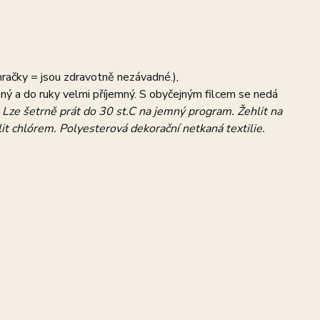
hračky = jsou zdravotně nezávadné.),
ásný a do ruky velmi příjemný. S obyčejným filcem se nedá
:
Lze šetrně prát do 30 st.C na jemný program. Žehlit na
lit chlórem. Polyesterová dekorační netkaná textilie.