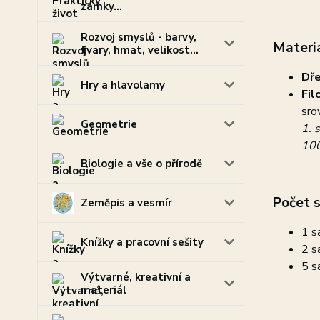
zámky...
Rozvoj smyslů - barvy,
Materiá
tvary, hmat, velikost...
Dř
Hry a hlavolamy
Fil
sro
Geometrie
1. 
10
Biologie a vše o přírodě
Počet s
Zeměpis a vesmír
1 s
Knížky a pracovní sešity
2 s
5 s
Výtvarné, kreativní a
materiál