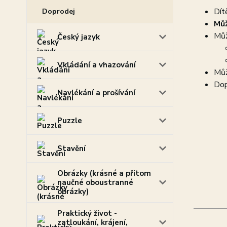
Dít
Doprodej
Můž
Můž
Český jazyk
Vkládání a vhazování
Můž
Dop
Navlékání a prošívání
Puzzle
Stavění
Obrázky (krásné a přitom
naučné oboustranné
obrázky)
Praktický život -
zatloukání, krájení,