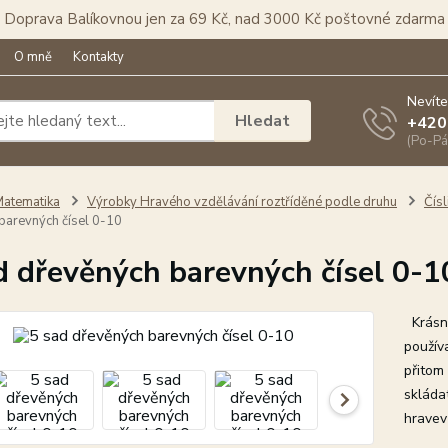
Doprava Balíkovnou jen za 69 Kč, nad 3000 Kč poštovné zdarma
O mně
Kontakty
Nevíte
Hledat
+420
(Po-Pá
atematika
Výrobky Hravého vzdělávání roztříděné podle druhu
Čís
barevných čísel 0-10
d dřevěných barevných čísel 0-1
Krásná
použív
přitom
skláda
hravev