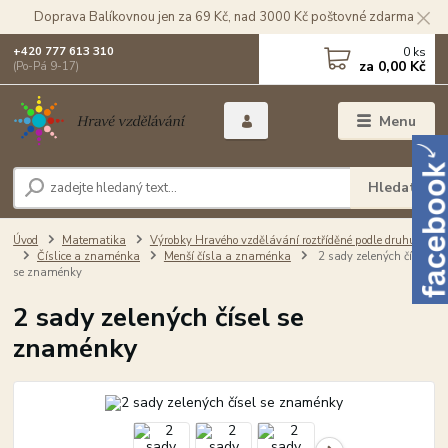
Doprava Balíkovnou jen za 69 Kč, nad 3000 Kč poštovné zdarma
0
ks
+420 777 613 310
za
0,00 Kč
(Po-Pá 9-17)
Menu
Hledat
Úvod
Matematika
Výrobky Hravého vzdělávání roztříděné podle druhu
Číslice a znaménka
Menší čísla a znaménka
2 sady zelených čísel
se znaménky
2 sady zelených čísel se
znaménky