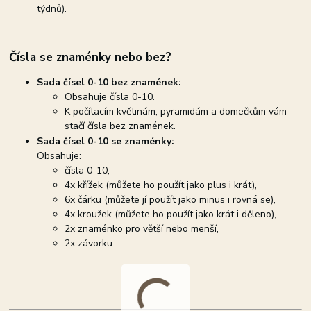
týdnů).
Čísla se znaménky nebo bez?
Sada čísel 0-10 bez znamének
:
Obsahuje čísla 0-10.
K počítacím květinám, pyramidám a domečkům vám
stačí čísla bez znamének.
Sada čísel 0-10 se znaménky:
Obsahuje:
čísla 0-10,
4x křížek (můžete ho použít jako plus i krát),
6x čárku (můžete jí použít jako minus i rovná se),
4x kroužek (můžete ho použít jako krát i děleno),
2x znaménko pro větší nebo menší,
2x závorku.