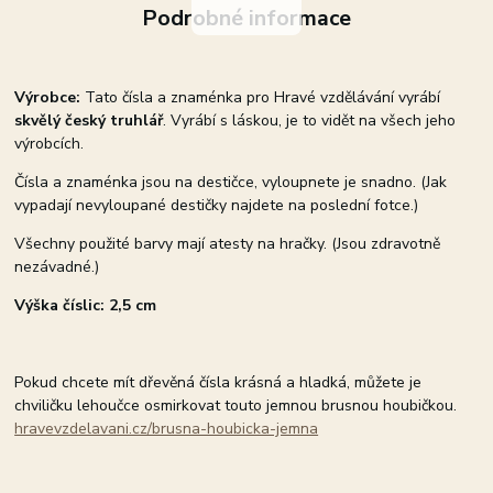
Podrobné informace
Výrobce:
Tato čísla a znaménka pro Hravé vzdělávání vyrábí
skvělý český truhlář
. Vyrábí s láskou, je to vidět na všech jeho
výrobcích.
Čísla a znaménka jsou na destičce, vyloupnete je snadno. (Jak
vypadají nevyloupané destičky najdete na poslední fotce.)
Všechny použité barvy mají atesty na hračky. (Jsou zdravotně
nezávadné.)
Výška číslic: 2,5 cm
Pokud chcete mít dřevěná čísla krásná a hladká, můžete je
chviličku lehoučce osmirkovat touto jemnou brusnou houbičkou.
hravevzdelavani.cz/brusna-houbicka-jemna