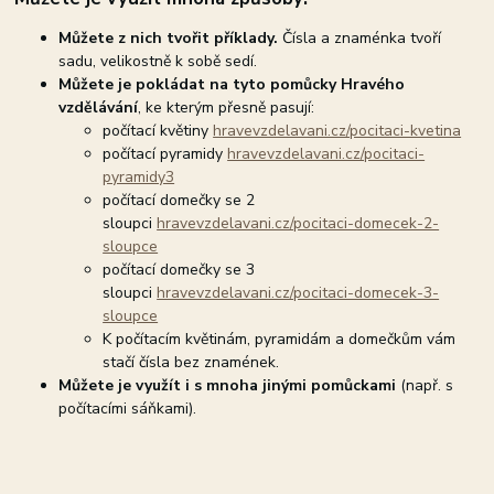
Můžete z nich tvořit příklady.
Čísla a znaménka tvoří
sadu, velikostně k sobě sedí.
Můžete je pokládat na tyto pomůcky Hravého
vzdělávání
, ke kterým přesně pasují:
počítací květiny
hravevzdelavani.cz/pocitaci-kvetina
počítací pyramidy
hravevzdelavani.cz/pocitaci-
pyramidy3
počítací domečky se 2
sloupci
hravevzdelavani.cz/pocitaci-domecek-2-
sloupce
počítací domečky se 3
sloupci
hravevzdelavani.cz/pocitaci-domecek-3-
sloupce
K počítacím květinám, pyramidám a domečkům vám
stačí čísla bez znamének.
Můžete je využít i s mnoha jinými pomůckami
(např. s
počítacími sáňkami).