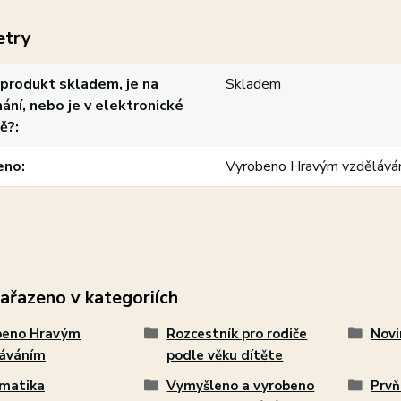
etry
produkt skladem, je na
Skladem
ání, nebo je v elektronické
ě?
eno
Vyrobeno Hravým vzdělává
zařazeno v kategoriích
beno Hravým
Rozcestník pro rodiče
Novi
láváním
podle věku dítěte
matika
Vymyšleno a vyrobeno
Prvň