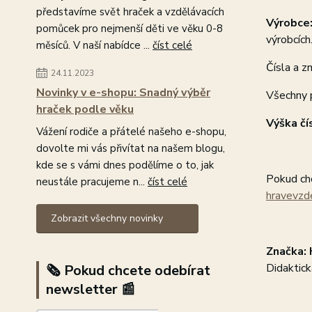
představíme svět hraček a vzdělávacích
Výrobce
pomůcek pro nejmenší děti ve věku 0-8
výrobcích
měsíců. V naší nabídce ...
číst celé
Čísla a z
24.11.2023
Novinky v e-shopu: Snadný výběr
Všechny p
hraček podle věku
Výška čís
Vážení rodiče a přátelé našeho e-shopu,
dovolte mi vás přivítat na našem blogu,
kde se s vámi dnes podělíme o to, jak
Pokud chc
neustále pracujeme n...
číst celé
hravevzd
Zobrazit všechny novinky
Značka: 
Didaktick
🗞️ Pokud chcete odebírat
newsletter 📰