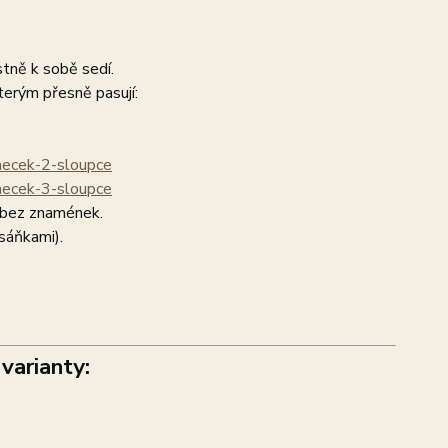
stně k sobě sedí.
kterým přesně pasují:
omecek-2-sloupce
omecek-3-sloupce
 bez znamének.
 sáňkami).
varianty: