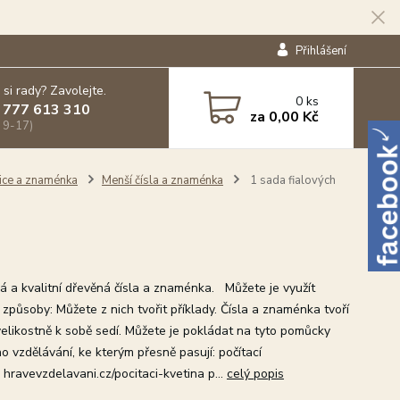
Přihlášení
 si rady? Zavolejte.
0
ks
 777 613 310
za
0,00 Kč
 9-17)
lice a znaménka
Menší čísla a znaménka
1 sada fialových
 a kvalitní dřevěná čísla a znaménka. Můžete je využít
způsoby: Můžete z nich tvořit příklady. Čísla a znaménka tvoří
velikostně k sobě sedí. Můžete je pokládat na tyto pomůcky
o vzdělávání, ke kterým přesně pasují: počítací
 hravevzdelavani.cz/pocitaci-kvetina p...
celý popis