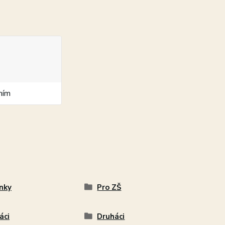
ním
nky
Pro ZŠ
áci
Druháci