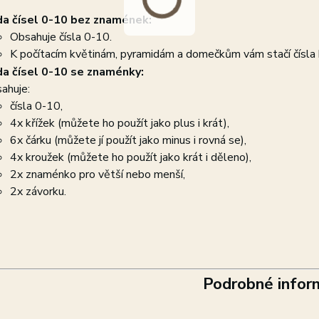
a čísel 0-10 bez znamének
:
Obsahuje čísla 0-10.
K počítacím květinám, pyramidám a domečkům vám stačí čísla
a čísel 0-10 se znaménky:
ahuje:
čísla 0-10,
4x křížek (můžete ho použít jako plus i krát),
6x čárku (můžete jí použít jako minus i rovná se),
4x kroužek (můžete ho použít jako krát i děleno),
2x znaménko pro větší nebo menší,
2x závorku.
Podrobné infor