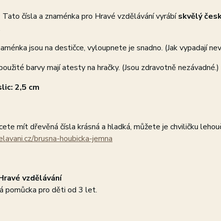
:
Tato čísla a znaménka pro Hravé vzdělávání vyrábí
skvělý česk
.
naménka jsou na destičce, vyloupnete je snadno. (Jak vypadají ne
oužité barvy mají atesty na hračky. (Jsou zdravotně nezávadné.)
lic: 2,5 cm
ete mít dřevěná čísla krásná a hladká, můžete je chviličku leho
elavani.cz/brusna-houbicka-jemna
Hravé vzdělávání
á pomůcka pro děti od 3 let.