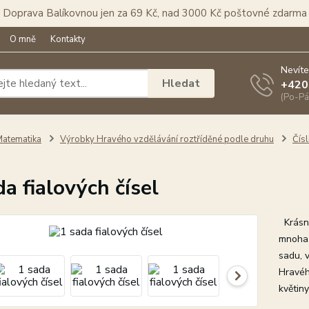
Doprava Balíkovnou jen za 69 Kč, nad 3000 Kč poštovné zdarma
O mně
Kontakty
Nevíte
Hledat
+420
(Po-Pá
atematika
Výrobky Hravého vzdělávání roztříděné podle druhu
Čís
da fialových čísel
Krásná
mnoha 
sadu, 
Hravéh
květiny