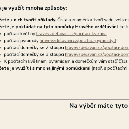
 je využít mnoha způsoby:
ete z nich tvořit příklady.
Čísla a znaménka tvoří sadu, veliko
ete je pokládat na tyto pomůcky Hravého vzdělávání
, ke 
počítací květiny
hravevzdelavani.cz/pocitaci-kvetina
počítací pyramidy
hravevzdelavani.cz/pocitaci-pyramidy3
počítací domečky se 2 sloupci
hravevzdelavani.cz/pocitaci-d
počítací domečky se 3 sloupci
hravevzdelavani.cz/pocitaci-d
K počítacím květinám, pyramidám a domečkům vám stačí čísla
ete je využít i s mnoha jinými pomůckami
(např. s počítacími
Na výběr máte tyto 