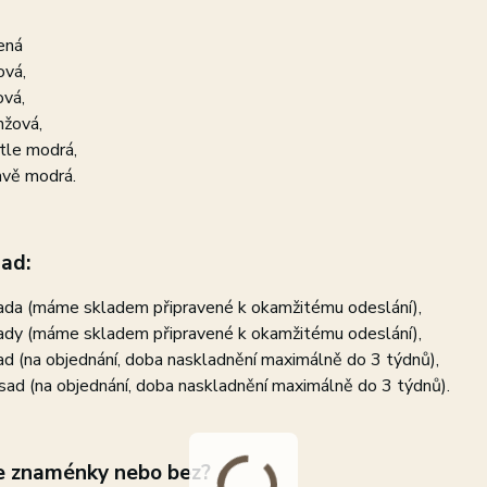
ená
ová,
ová,
nžová,
tle modrá,
vě modrá.
ad:
ada (máme skladem připravené k okamžitému odeslání),
ady (máme skladem připravené k okamžitému odeslání),
ad (na objednání, doba naskladnění maximálně do 3 týdnů),
sad (na objednání, doba naskladnění maximálně do 3 týdnů).
se znaménky nebo bez?