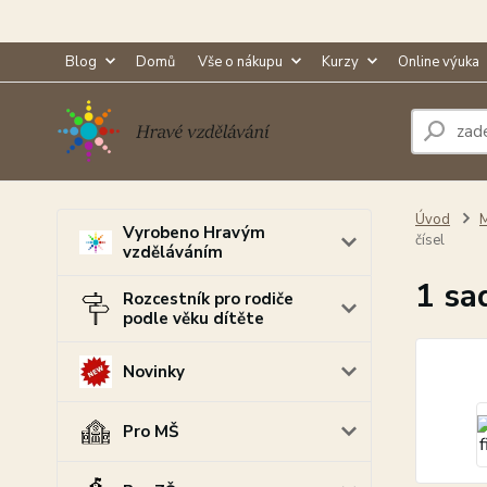
Blog
Domů
Vše o nákupu
Kurzy
Online výuka
Úvod
M
Vyrobeno Hravým
čísel
vzděláváním
1 sa
Rozcestník pro rodiče
podle věku dítěte
Novinky
Pro MŠ