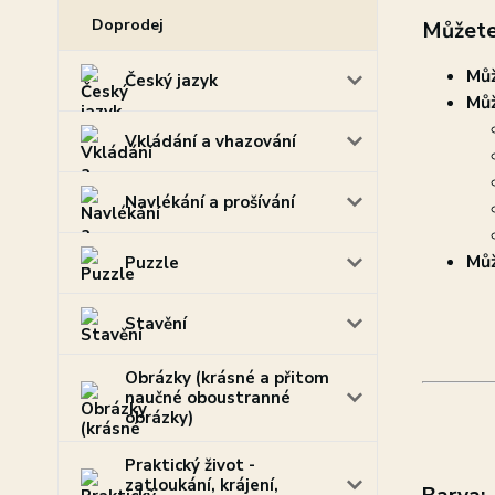
Doprodej
Můžete
Můž
Český jazyk
Můž
Vkládání a vhazování
Navlékání a prošívání
Můž
Puzzle
Stavění
Obrázky (krásné a přitom
naučné oboustranné
obrázky)
Praktický život -
zatloukání, krájení,