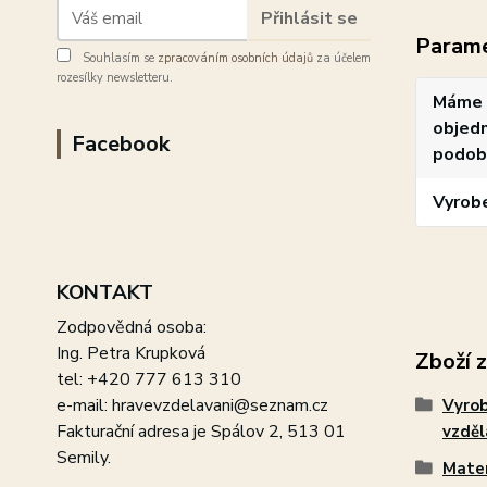
Přihlásit se
Param
Souhlasím se
zpracováním osobních údajů
za účelem
rozesílky newsletteru.
Máme 
objedn
Facebook
podob
Vyrob
KONTAKT
Zodpovědná osoba:
Ing. Petra Krupková
Zboží 
tel: +420 777 613 310
e-mail: hravevzdelavani@seznam.cz
Vyro
Fakturační adresa je Spálov 2, 513 01
vzdě
Semily.
Mate