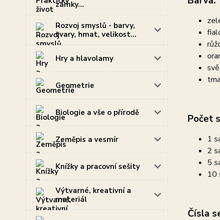
Barva:
zámky...
zel
Rozvoj smyslů - barvy,
fial
tvary, hmat, velikost...
růž
ora
Hry a hlavolamy
svě
tma
Geometrie
Biologie a vše o přírodě
Počet s
1 s
Zeměpis a vesmír
2 s
5 s
Knížky a pracovní sešity
10 
Výtvarné, kreativní a
materiál
Čísla 