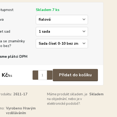
tupnost
Skladem 7 ks
va
et sad
la se znaménky
o bez?
sme plátci DPH
 Kč
Přidat do košíku
/
ks
roduktu:
2611-17
Máme produkt skladem, je
Skladem
na objednání, nebo je v
elektronické podobě?:
no:
Vyrobeno Hravým
vzděláváním