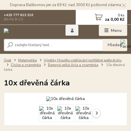
Doprava Balíkovnou jen za 69 Kč, nad 3000 Kč poštovné zdarma
0
ks
+420 777 613 310
za
0,00 Kč
(Po-Pá 9-17)
Menu
Hledat
Úvod
Matematika
Výrobky Hravého vzdělávání roztříděné podle druhu
Číslice a znaménka
Barevná velká čísla a znaménka
10x dřevěná
čárka
10x dřevěná čárka