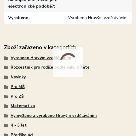
elektronické podobě?
Vyrobeno
Vyrobeno Hravým vzděláváním
Zboží zařazeno v kategoriích
Vyrobeno Hravým vzděláváním
Rozcestník pro rodiče podle věku dítěte
Novinky
Pro MŠ
Pro ZŠ
Matematika
Vymyšleno a vyrobeno Hravým vzděláváním
4 - 5 let
Předškoláci