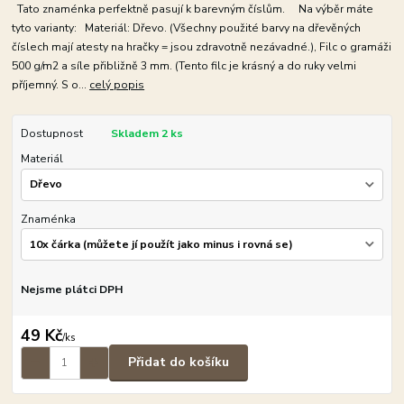
Tato znaménka perfektně pasují k barevným číslům. Na výběr máte
tyto varianty: Materiál: Dřevo. (Všechny použité barvy na dřevěných
číslech mají atesty na hračky = jsou zdravotně nezávadné.), Filc o gramáži
500 g/m2 a síle přibližně 3 mm. (Tento filc je krásný a do ruky velmi
příjemný. S o...
celý popis
Dostupnost
Skladem 2 ks
Materiál
Znaménka
Nejsme plátci DPH
49 Kč
/
ks
Přidat do košíku