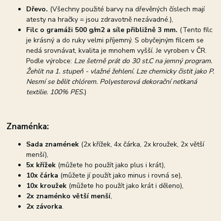
Dřevo.
(Všechny použité barvy na dřevěných číslech mají
atesty na hračky = jsou zdravotně nezávadné.),
Filc o gramáži 500 g/m2 a síle přibližně 3 mm.
(Tento filc
je krásný a do ruky velmi příjemný. S obyčejným filcem se
nedá srovnávat, kvalita je mnohem vyšší. Je vyroben v ČR.
Podle výrobce:
Lze šetrně prát do 30 st.C na jemný program.
Žehlit na 1. stupeň - vlažné žehlení. Lze chemicky čistit jako P.
Nesmí se bělit chlórem. Polyesterová dekorační netkaná
textilie. 100% PES.
)
Znaménka:
Sada znamének
(2x křížek, 4x čárka, 2x kroužek, 2x větší
menší),
5x křížek
(můžete ho použít jako plus i krát),
10x čárka
(můžete jí použít jako minus i rovná se),
10x kroužek
(můžete ho použít jako krát i děleno),
2x znaménko větší menší
,
2x závorka
.