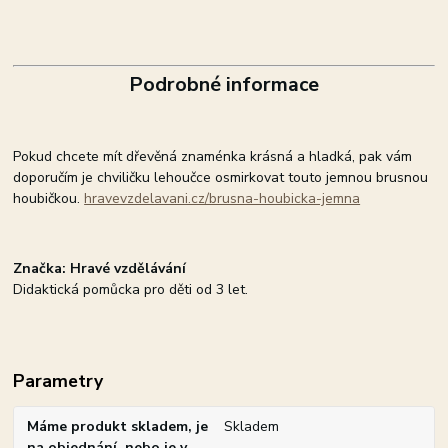
Podrobné informace
Pokud chcete mít dřevěná znaménka krásná a hladká, pak vám
doporučím je chviličku lehoučce osmirkovat touto jemnou brusnou
houbičkou.
hravevzdelavani.cz/brusna-houbicka-jemna
Značka: Hravé vzdělávání
Didaktická pomůcka pro děti od 3 let.
Parametry
Máme produkt skladem, je
Skladem
na objednání, nebo je v