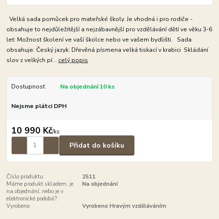
Velká sada pomůcek pro mateřské školy. Je vhodná i pro rodiče -
obsahuje to nejdůležitější a nejzábavnější pro vzdělávání dětí ve věku 3-6
let: Možnost školení ve vaší školce nebo ve vašem bydlišti. Sada
obsahuje: Český jazyk: Dřevěná písmena velká tiskací v krabici Skládání
slov z velkých pí...
celý popis
Dostupnost
Na objednání 10 ks
Nejsme plátci DPH
10 990 Kč
/
ks
Přidat do košíku
Číslo produktu:
2511
Máme produkt skladem, je
Na objednání
na objednání, nebo je v
elektronické podobě?:
Vyrobeno:
Vyrobeno Hravým vzděláváním