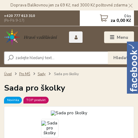
Doprava Balíkovnou jen za 69 Kč, nad 3000 Kč poštovné zdarma
0
ks
+420 777 613 310
za
0,00 Kč
(Po-Pá 9-17)
Menu
Hledat
Úvod
Pro MŠ
Sady
Sada pro školky
Sada pro školky
Novinka
TOP produkt