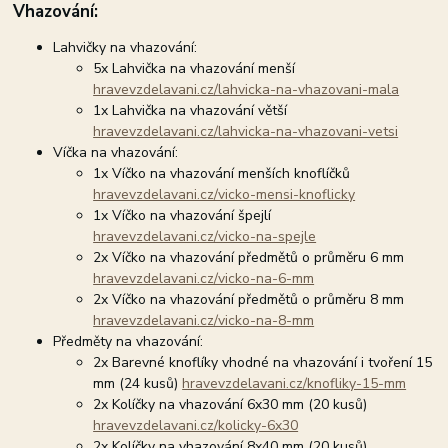
Vhazování:
Lahvičky na vhazování:
5x Lahvička na vhazování menší
hravevzdelavani.cz/lahvicka-na-vhazovani-mala
1x Lahvička na vhazování větší
hravevzdelavani.cz/lahvicka-na-vhazovani-vetsi
Víčka na vhazování:
1x Víčko na vhazování menších knoflíčků
hravevzdelavani.cz/vicko-mensi-knoflicky
1x Víčko na vhazování špejlí
hravevzdelavani.cz/vicko-na-spejle
2x Víčko na vhazování předmětů o průměru 6 mm
hravevzdelavani.cz/vicko-na-6-mm
2x Víčko na vhazování předmětů o průměru 8 mm
hravevzdelavani.cz/vicko-na-8-mm
Předměty na vhazování:
2x Barevné knoflíky vhodné na vhazování i tvoření 15
mm (24 kusů)
hravevzdelavani.cz/knofliky-15-mm
2x Kolíčky na vhazování 6x30 mm (20 kusů)
hravevzdelavani.cz/kolicky-6x30
2x Kolíčky na vhazování 8x40 mm (20 kusů)