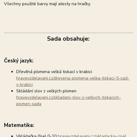
Všechny použité barvy mají atesty na hračky.
Sada obsahuje:
Český jazyk:
Dřevěná písmena velká tiskací v krabici
hravevzdelavani.cz/drevena-pismena-velka-tiskaci-5-sad-
v-krabici
Skládání slov z velkých písmen
hravevzdelavani.cz/skladani-slov-z-velkych-tiskacich-
pismen-sada
Matematika:
Vkládačka čísel 0-10
hravevzdelavani.cz/vkladacka-cisel