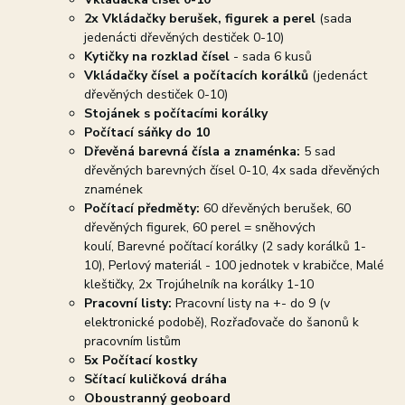
2x Vkládačky berušek, figurek a perel
(sada
jedenácti dřevěných destiček 0-10)
Kytičky na rozklad čísel
- sada 6 kusů
Vkládačky čísel a počítacích korálků
(jedenáct
dřevěných destiček 0-10)
Stojánek s počítacími korálky
Počítací sáňky do 10
Dřevěná barevná čísla a znaménka:
5 sad
dřevěných barevných čísel 0-10, 4x sada dřevěných
znamének
Počítací předměty:
60 dřevěných berušek, 60
dřevěných figurek, 60 perel = sněhových
koulí, Barevné počítací korálky (2 sady korálků 1-
10), Perlový materiál - 100 jednotek v krabičce, Malé
kleštičky, 2x Trojúhelník na korálky 1-10
Pracovní listy:
Pracovní listy na +- do 9 (v
elektronické podobě), Rozřaďovače do šanonů k
pracovním listům
5x Počítací kostky
Sčítací kuličková dráha
Oboustranný geoboard