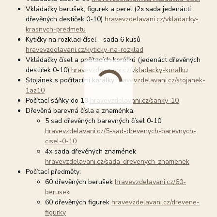
Vkládačky berušek, figurek a perel (2x sada jedenácti
dřevěných destiček 0-10)
hravevzdelavani.cz/vkladacky-
krasnych-predmetu
Kytičky na rozklad čísel - sada 6 kusů
hravevzdelavani.cz/kyticky-na-rozklad
Vkládačky čísel a počítacích korálků (jedenáct dřevěných
destiček 0-10)
hravevzdelavani.cz/vkladacky-koralku
Stojánek s počítacími korálky
hravevzdelavani.cz/stojanek-
1az10
Počítací sáňky do 10
hravevzdelavani.cz/sanky-10
Dřevěná barevná čísla a znaménka:
5 sad dřevěných barevných čísel 0-10
hravevzdelavani.cz/5-sad-drevenych-barevnych-
cisel-0-10
4x sada dřevěných znamének
hravevzdelavani.cz/sada-drevenych-znamenek
Počítací předměty:
60 dřevěných berušek
hravevzdelavani.cz/60-
berusek
60 dřevěných figurek
hravevzdelavani.cz/drevene-
figurky