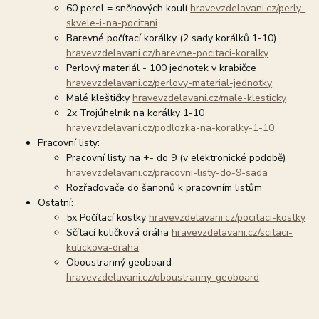
60 perel = sněhových koulí
hravevzdelavani.cz/perly-
skvele-i-na-pocitani
Barevné počítací korálky (2 sady korálků 1-10)
hravevzdelavani.cz/barevne-pocitaci-koralky
Perlový materiál - 100 jednotek v krabičce
hravevzdelavani.cz/perlovy-material-jednotky
Malé kleštičky
hravevzdelavani.cz/male-klesticky
2x Trojúhelník na korálky 1-10
hravevzdelavani.cz/podlozka-na-koralky-1-10
Pracovní listy:
Pracovní listy na +- do 9 (v elektronické podobě)
hravevzdelavani.cz/pracovni-listy-do-9-sada
Rozřaďovače do šanonů k pracovním listům
Ostatní:
5x Počítací kostky
hravevzdelavani.cz/pocitaci-kostky
Sčítací kuličková dráha
hravevzdelavani.cz/scitaci-
kulickova-draha
Oboustranný geoboard
hravevzdelavani.cz/oboustranny-geoboard