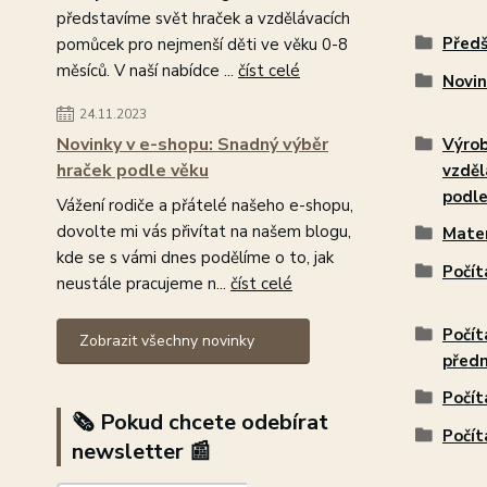
představíme svět hraček a vzdělávacích
Předš
pomůcek pro nejmenší děti ve věku 0-8
měsíců. V naší nabídce ...
číst celé
Novin
24.11.2023
Novinky v e-shopu: Snadný výběr
Výro
hraček podle věku
vzděl
podle
Vážení rodiče a přátelé našeho e-shopu,
dovolte mi vás přivítat na našem blogu,
Mate
kde se s vámi dnes podělíme o to, jak
Počít
neustále pracujeme n...
číst celé
Počít
Zobrazit všechny novinky
před
Počít
🗞️ Pokud chcete odebírat
Počít
newsletter 📰