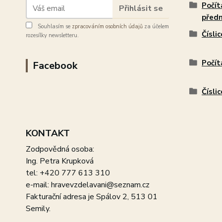
Počít
Přihlásit se
před
Souhlasím se
zpracováním osobních údajů
za účelem
Čísli
rozesílky newsletteru.
Počít
Facebook
Čísli
KONTAKT
Zodpovědná osoba:
Ing. Petra Krupková
tel: +420 777 613 310
e-mail: hravevzdelavani@seznam.cz
Fakturační adresa je Spálov 2, 513 01
Semily.