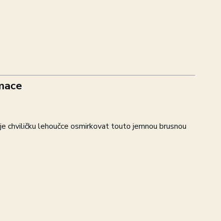
mace
e chviličku lehoučce osmirkovat touto jemnou brusnou