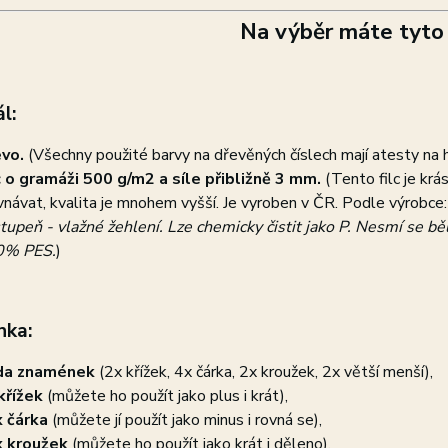
Na výběr máte tyto 
l:
evo.
(Všechny použité barvy na dřevěných číslech mají atesty na 
c o gramáži 500 g/m2 a síle přibližně 3 mm.
(Tento filc je kr
vnávat, kvalita je mnohem vyšší. Je vyroben v ČR. Podle výrobce
stupeň - vlažné žehlení. Lze chemicky čistit jako P. Nesmí se bě
0% PES.
)
ka:
da znamének
(2x křížek, 4x čárka, 2x kroužek, 2x větší menší),
křížek
(můžete ho použít jako plus i krát),
 čárka
(můžete jí použít jako minus i rovná se),
 kroužek
(můžete ho použít jako krát i děleno),