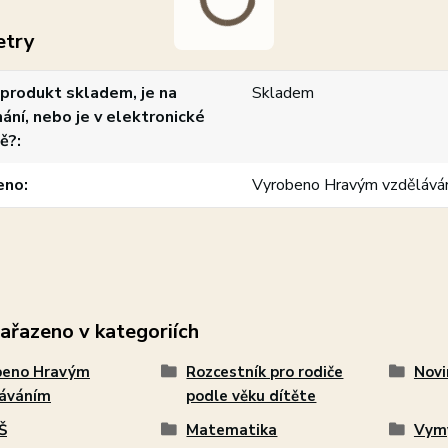
etry
produkt skladem, je na
Skladem
ání, nebo je v elektronické
ě?
eno
Vyrobeno Hravým vzdělává
zařazeno v kategoriích
beno Hravým
Rozcestník pro rodiče
Novi
láváním
podle věku dítěte
Š
Matematika
Vymy