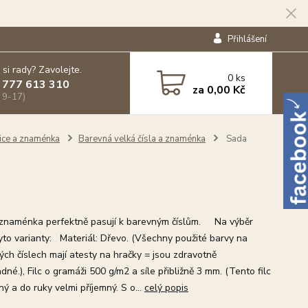
Přihlášení
 si rady? Zavolejte.
0
ks
 777 613 310
za
0,00 Kč
 9-17)
lice a znaménka
Barevná velká čísla a znaménka
Sada
naménka perfektně pasují k barevným číslům. Na výběr
yto varianty: Materiál: Dřevo. (Všechny použité barvy na
ých číslech mají atesty na hračky = jsou zdravotně
né.), Filc o gramáži 500 g/m2 a síle přibližně 3 mm. (Tento filc
ný a do ruky velmi příjemný. S o...
celý popis