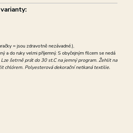
varianty:
hračky = jsou zdravotně nezávadné.),
ásný a do ruky velmi příjemný. S obyčejným filcem se nedá
:
Lze šetrně prát do 30 st.C na jemný program. Žehlit na
lit chlórem. Polyesterová dekorační netkaná textilie.