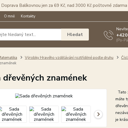
Doprava Balíkovnou jen za 69 Kč, nad 3000 Kč poštovné zdarma
O mně
Kontakty
Nevíte
Hledat
+420
(Po-Pá
atematika
Výrobky Hravého vzdělávání roztříděné podle druhu
Čís
 znamének
 dřevěných znamének
Tato z
máte t
dřevěn
nezávad
je krás