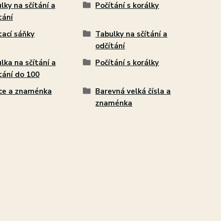
lky na sčítání a
Počítání s korálky
tání
tací sáňky
Tabulky na sčítání a
odčítání
lka na sčítání a
Počítání s korálky
tání do 100
ice a znaménka
Barevná velká čísla a
znaménka