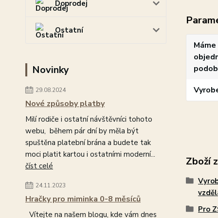
Doprodej
Param
Ostatní
Máme 
objedn
Novinky
podob
Vyrob
29.08.2024
Nové způsoby platby
Milí rodiče i ostatní návštěvníci tohoto
webu, během pár dní by měla být
spuštěna platební brána a budete tak
moci platit kartou i ostatními moderní...
Zboží 
číst celé
Vyro
24.11.2023
vzdě
Hračky pro miminka 0-8 měsíců
Pro Z
Vítejte na našem blogu, kde vám dnes