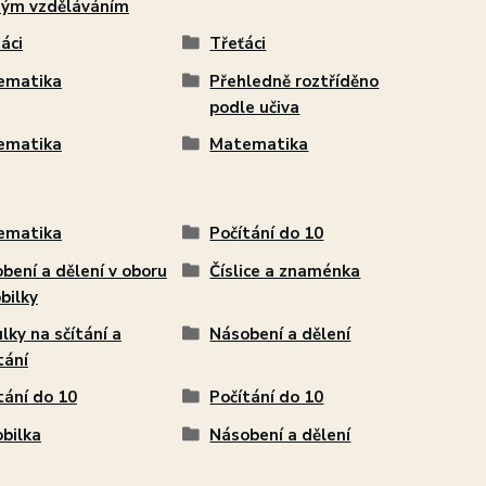
ým vzděláváním
áci
Třeťáci
ematika
Přehledně roztříděno
podle učiva
ematika
Matematika
ematika
Počítání do 10
bení a dělení v oboru
Číslice a znaménka
bilky
lky na sčítání a
Násobení a dělení
tání
tání do 10
Počítání do 10
bilka
Násobení a dělení