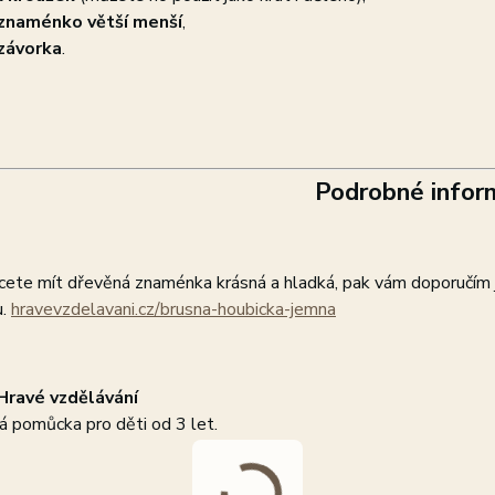
znaménko větší menší
,
závorka
.
Podrobné infor
ete mít dřevěná znaménka krásná a hladká, pak vám doporučím j
u.
hravevzdelavani.cz/brusna-houbicka-jemna
Hravé vzdělávání
á pomůcka pro děti od 3 let.