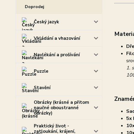
Doprodej
Český jazyk
Materiá
Vkládání a vhazování
Dř
Fil
Navlékání a prošívání
sro
1. 
Puzzle
10
Stavění
Znamén
Obrázky (krásné a přitom
naučné oboustranné
Sa
obrázky)
5x 
10x
Praktický život -
zatloukání, krájení,
10x