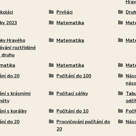
Hrav
koláci
Prvňáci
Druh
ky 2023
Matematika
Mat
bky Hravého
Matematika
Mat
ávání roztříděné
 druhu
matika
Matematika
Mat
ání do 20
Počítání do 100
Náso
náso
ání s krásnými
Počítací sáňky
Tabu
měty
odčí
ání s korálky
Počítání do 10
Počí
ání do 20
Procvičování počítání do
Náso
20