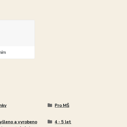
ním
nky
Pro MŠ
šleno a vyrobeno
4 - 5 let