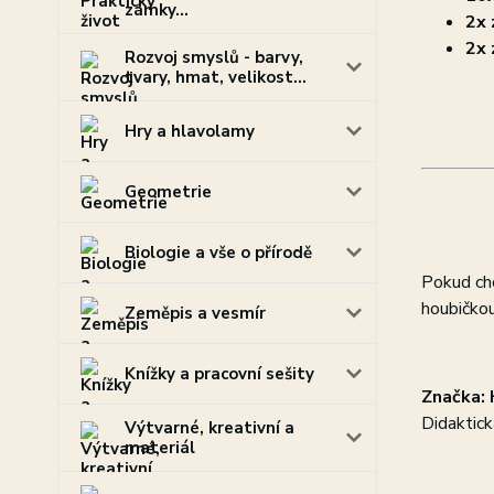
zámky...
2x 
2x 
Rozvoj smyslů - barvy,
tvary, hmat, velikost...
Hry a hlavolamy
Geometrie
Biologie a vše o přírodě
Pokud chc
houbičko
Zeměpis a vesmír
Knížky a pracovní sešity
Značka: 
Didaktick
Výtvarné, kreativní a
materiál