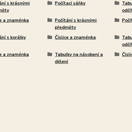
ání s krásnými
Počítací sáňky
Tabu
měty
odčí
ce a znaménka
Počítání s krásnými
Počí
předměty
ání s korálky
Číslice a znaménka
Tabu
odčí
ce a znaménka
Tabulky na násobení a
Čísl
dělení