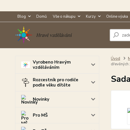
Blog
Domů
Vše o nákupu
Kurzy
Online výuka
Úvod
M
Vyrobeno Hravým
dřevěných
vzděláváním
Sada
Rozcestník pro rodiče
podle věku dítěte
Novinky
Pro MŠ