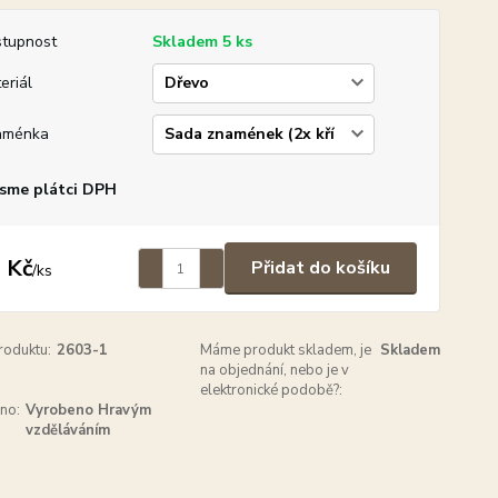
tupnost
Skladem 5 ks
eriál
aménka
sme plátci DPH
 Kč
Přidat do košíku
/
ks
roduktu:
2603-1
Máme produkt skladem, je
Skladem
na objednání, nebo je v
elektronické podobě?:
no:
Vyrobeno Hravým
vzděláváním