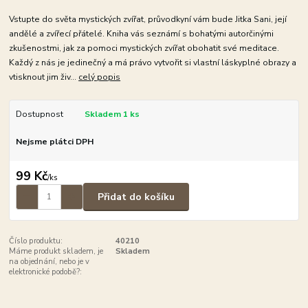
Vstupte do světa mystických zvířat, průvodkyní vám bude Jitka Sani, její
andělé a zvířecí přátelé. Kniha vás seznámí s bohatými autorčinými
zkušenostmi, jak za pomoci mystických zvířat obohatit své meditace.
Každý z nás je jedinečný a má právo vytvořit si vlastní láskyplné obrazy a
vtisknout jim živ...
celý popis
Dostupnost
Skladem 1 ks
Nejsme plátci DPH
99 Kč
/
ks
Přidat do košíku
Číslo produktu:
40210
Máme produkt skladem, je
Skladem
na objednání, nebo je v
elektronické podobě?: