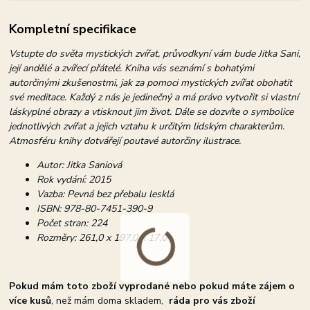
Kompletní specifikace
Vstupte do světa mystických zvířat, průvodkyní vám bude Jitka Sani,
její andělé a zvířecí přátelé. Kniha vás seznámí s bohatými
autorčinými zkušenostmi, jak za pomoci mystických zvířat obohatit
své meditace. Každý z nás je jedinečný a má právo vytvořit si vlastní
láskyplné obrazy a vtisknout jim život. Dále se dozvíte o symbolice
jednotlivých zvířat a jejich vztahu k určitým lidským charakterům.
Atmosféru knihy dotvářejí poutavé autorčiny ilustrace.
Autor: Jitka Saniová
Rok vydání: 2015
Vazba: Pevná bez přebalu lesklá
ISBN: 978-80-7451-390-9
Počet stran: 224
Rozměry: 261,0 x 197,0 x 17,0
Pokud mám toto zboží vyprodané nebo pokud máte zájem o
více kusů
, než mám doma skladem,
ráda pro vás zboží