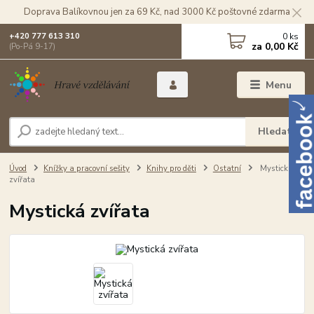
Doprava Balíkovnou jen za 69 Kč, nad 3000 Kč poštovné zdarma
0
ks
+420 777 613 310
za
0,00 Kč
(Po-Pá 9-17)
Menu
Hledat
Úvod
Knížky a pracovní sešity
Knihy pro děti
Ostatní
Mystická
zvířata
Mystická zvířata