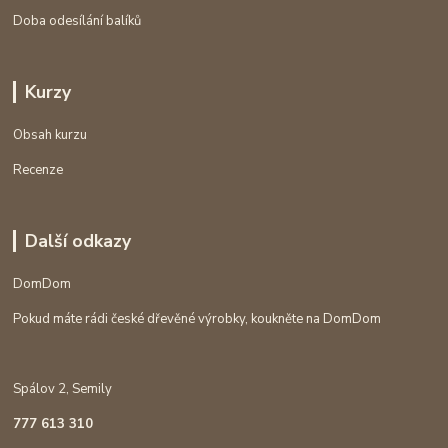
Doba odesílání balíků
Kurzy
Obsah kurzu
Recenze
Další odkazy
DomDom
Pokud máte rádi české dřevěné výrobky, koukněte na DomDom
Spálov 2, Semily
777 613 310