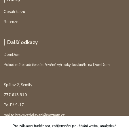
Obsah kurzu
Recenze
Další odkazy
DomDom
Pokud máte rádi české dřevěné výrobky, koukněte na DomDom
Spálov 2, Semily
777 613 310
Po-Pá 9-17
mailto:hravevzdelavani@seznam.cz
Pro základní funkčnost, zpříjemnění používání webu, analytické