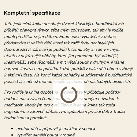
Kompletní specifikace
Tato jedinečná kniha obsahuje dvacet klasických buddhistických
příběhů převyprávěných zábavným způsobem, tak aby je rodiče
mohli předčítat svým dětem. Podmanivé vyprávění zažehne
představivost vašich dětí, které tak zažijí řadu neobvyklých
dobrodružství. Zároveň je podnítí k tomu, aby si samy v mysli
utvářely nejrůznější příběhy, které jim pomohou být klidnější,
kreativnější, sebevědomější a mít větší soucit s druhými. Krásné
barevné ilustrace na počátku každé pohádky vaše děti přímo vybízejí
k aktivní účasti. Na konci každé pohádky je zdůrazněné buddhistické
poselství, z něhož mohou rodiče vycházet při následných diskusích.
Pro rodiče je kniha doplněna úvodem, který přibližuje počátky
buddhismu a závěrečnou kapitolou s podrobným návodem k
meditacím vhodným pro děti. Tato půvabná kniha tak zcela
originálním a zároveň přitažlivým způsobem přivádí děti k tradici
buddhismu a pomáhá:
uvolnit děti a připravit je na klidný spánek
vytvářet silnější pouta v rodině