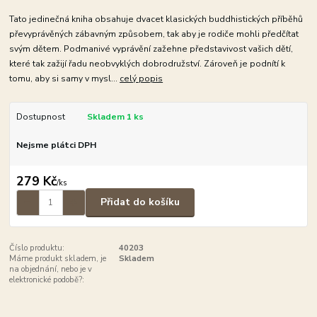
Tato jedinečná kniha obsahuje dvacet klasických buddhistických příběhů
převyprávěných zábavným způsobem, tak aby je rodiče mohli předčítat
svým dětem. Podmanivé vyprávění zažehne představivost vašich dětí,
které tak zažijí řadu neobvyklých dobrodružství. Zároveň je podnítí k
tomu, aby si samy v mysl...
celý popis
Dostupnost
Skladem 1 ks
Nejsme plátci DPH
279 Kč
/
ks
Přidat do košíku
Číslo produktu:
40203
Máme produkt skladem, je
Skladem
na objednání, nebo je v
elektronické podobě?: