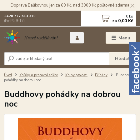
Doprava Balíkovnou jen za 69 Kč, nad 3000 Kč poštovné zdarma
0
ks
+420 777 613 310
za
0,00 Kč
(Po-Pá 9-17)
Menu
Hledat
Úvod
Knížky a pracovní sešity
Knihy pro děti
Příběhy
Buddhovy
pohádky na dobrou noc
Buddhovy pohádky na dobrou
noc