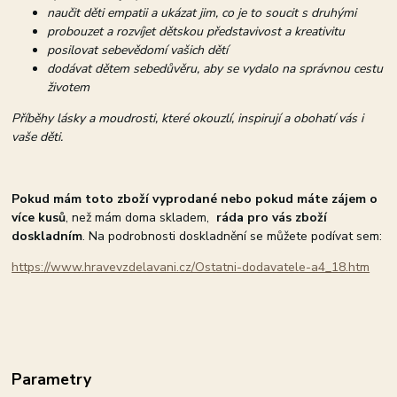
naučit děti empatii a ukázat jim, co je to soucit s druhými
probouzet a rozvíjet dětskou představivost a kreativitu
posilovat sebevědomí vašich dětí
dodávat dětem sebedůvěru, aby se vydalo na správnou cestu
životem
Příběhy lásky a moudrosti, které okouzlí, inspirují a obohatí vás i
vaše děti.
Pokud mám toto zboží vyprodané nebo pokud máte zájem o
více kusů
, než mám doma skladem,
ráda pro vás zboží
doskladním
. Na podrobnosti doskladnění se můžete podívat sem:
https://www.hravevzdelavani.cz/Ostatni-dodavatele-a4_18.htm
Parametry