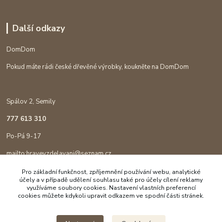
Další odkazy
DomDom
Pokud máte rádi české dřevěné výrobky, koukněte na DomDom
Spálov 2, Semily
777 613 310
Po-Pá 9-17
mailto:hravevzdelavani@seznam.cz
Pro základní funkčnost, zpříjemnění používání webu, analytické
účely a v případě udělení souhlasu také pro účely cílení reklamy
využíváme soubory cookies. Nastavení vlastních preferencí
cookies můžete kdykoli upravit odkazem ve spodní části stránek.