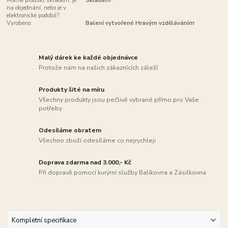
Máme produkt skladem, je
Skladem
na objednání, nebo je v
elektronické podobě?:
Vyrobeno:
Balení vytvořené Hravým vzděláváním
Malý dárek ke každé objednávce
Protože nám na našich zákaznících záleží
Produkty šité na míru
Všechny produkty jsou pečlivě vybrané přímo pro Vaše
potřeby
Odesíláme obratem
Všechno zboží odesíláme co nejrychleji
Doprava zdarma nad 3.000,- Kč
Při dopravě pomocí kurýrní služby Balíkovna a Zásilkovna
Kompletní specifikace