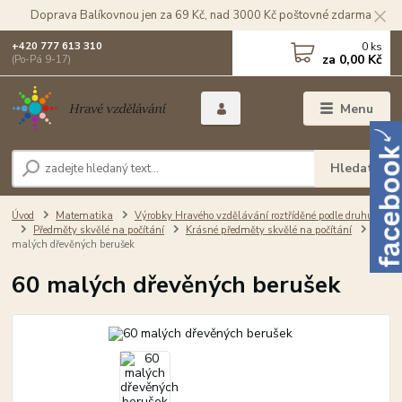
Doprava Balíkovnou jen za 69 Kč, nad 3000 Kč poštovné zdarma
0
ks
+420 777 613 310
za
0,00 Kč
(Po-Pá 9-17)
Menu
Hledat
Úvod
Matematika
Výrobky Hravého vzdělávání roztříděné podle druhu
Předměty skvělé na počítání
Krásné předměty skvělé na počítání
60
malých dřevěných berušek
60 malých dřevěných berušek