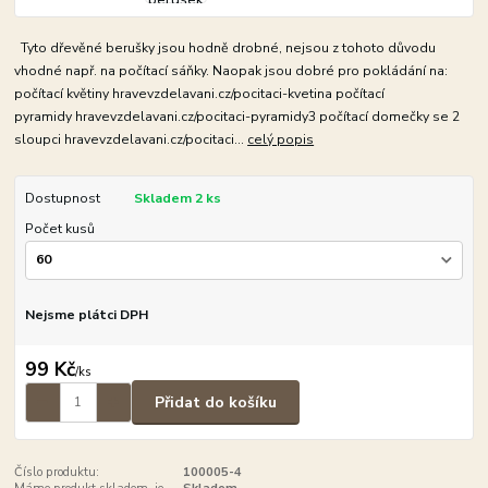
Tyto dřevěné berušky jsou hodně drobné, nejsou z tohoto důvodu
vhodné např. na počítací sáňky. Naopak jsou dobré pro pokládání na:
počítací květiny hravevzdelavani.cz/pocitaci-kvetina počítací
pyramidy hravevzdelavani.cz/pocitaci-pyramidy3 počítací domečky se 2
sloupci hravevzdelavani.cz/pocitaci...
celý popis
Dostupnost
Skladem 2 ks
Počet kusů
Nejsme plátci DPH
99 Kč
/
ks
Přidat do košíku
Číslo produktu:
100005-4