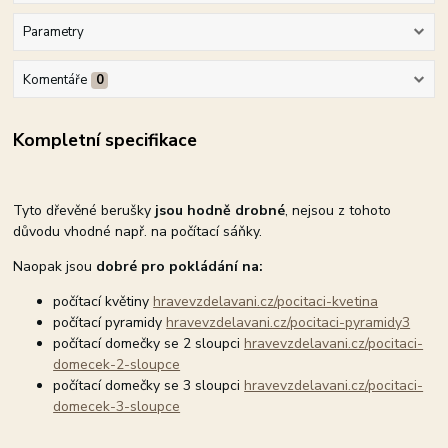
Parametry
Komentáře
0
Kompletní specifikace
Tyto dřevěné berušky
jsou hodně drobné
, nejsou z tohoto
důvodu vhodné např. na počítací sáňky.
Naopak jsou
dobré pro pokládání na:
počítací květiny
hravevzdelavani.cz/pocitaci-kvetina
počítací pyramidy
hravevzdelavani.cz/pocitaci-pyramidy3
počítací domečky se 2 sloupci
hravevzdelavani.cz/pocitaci-
domecek-2-sloupce
počítací domečky se 3 sloupci
hravevzdelavani.cz/pocitaci-
domecek-3-sloupce