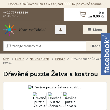
Doprava Balíkovnou jen za 69 Kč, nad 3000 Kč poštovné zdarma
0
ks
+420 777 613 310
za
0,00 Kč
(Po-Pá 9-17)
Menu
Hledat
Úvod
Puzzle
Naučná puzzle
Biologie
Dřevěné puzzle Želva s
kostrou
Dřevěné puzzle Želva s kostrou