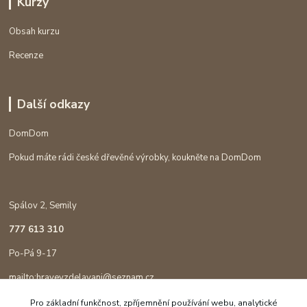
Kurzy
Obsah kurzu
Recenze
Další odkazy
DomDom
Pokud máte rádi české dřevěné výrobky, koukněte na DomDom
Spálov 2, Semily
777 613 310
Po-Pá 9-17
mailto:hravevzdelavani@seznam.cz
Pro základní funkčnost, zpříjemnění používání webu, analytické