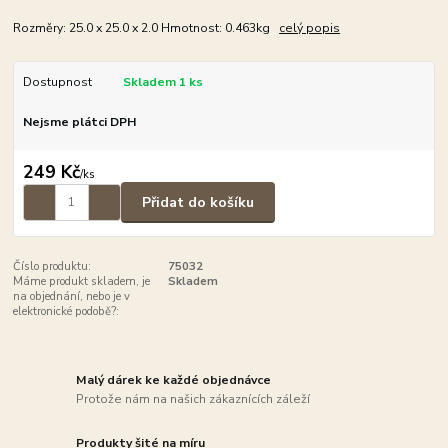
Rozměry: 25.0 x 25.0 x 2.0 Hmotnost: 0.463kg
celý popis
Dostupnost
Skladem 1 ks
Nejsme plátci DPH
249 Kč
/
ks
Přidat do košíku
Číslo produktu:
75032
Máme produkt skladem, je
Skladem
na objednání, nebo je v
elektronické podobě?:
Malý dárek ke každé objednávce
Protože nám na našich zákaznících záleží
Produkty šité na míru