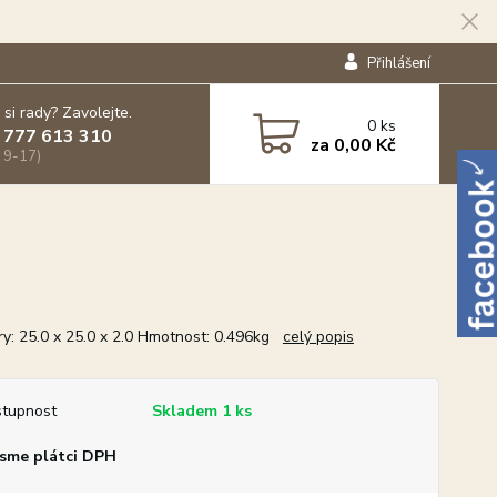
Přihlášení
 si rady? Zavolejte.
0
ks
 777 613 310
za
0,00 Kč
 9-17)
y: 25.0 x 25.0 x 2.0 Hmotnost: 0.496kg
celý popis
tupnost
Skladem 1 ks
sme plátci DPH