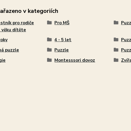
zařazeno v kategoriích
stník pro rodiče
Pro MŠ
Puzz
 věku dítěte
roky
4 - 5 let
Puzz
á puzzle
Puzzle
Puzz
gie
Montesssori dovoz
Zvíř