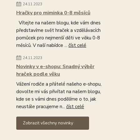
24.11.2023
Hračky pro miminka 0-8 měsíců
Vítejte na našem blogu, kde vám dnes
představíme svět hraček a vzdělávacích
pomůcek pro nejmenší děti ve věku 0-8
měsíců. V naší nabídce ...
číst celé
24.11.2023
Novinky v e-shopu: Snadný výběr
hraček podle věku
Vážení rodiče a přátelé našeho e-shopu,
dovolte mi vás přivítat na našem blogu,
kde se s vámi dnes podělíme o to, jak
neustále pracujeme n...
číst celé
Zobrazit všechny novinky