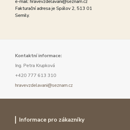
e-mail: hravevzdelavani@seznam.cz
Fakturační adresa je Spálov 2, 513 01
Semily.
Kont
aktní informace:
Ing. Petra Krupková
+420 777 613 310
hravevzdelavani@seznam.cz
Informace pro zákazníky