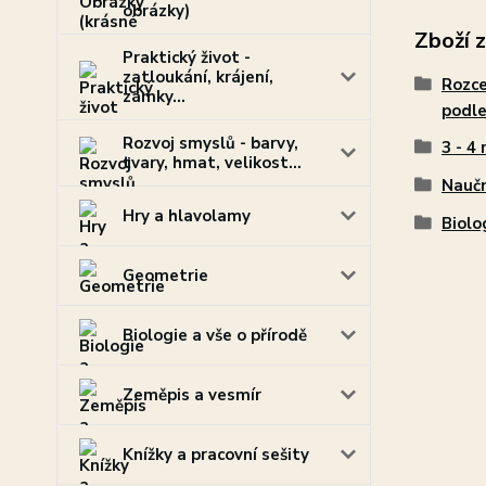
obrázky)
Zboží 
Praktický život -
zatloukání, krájení,
Rozce
zámky...
podle
Rozvoj smyslů - barvy,
3 - 4 
tvary, hmat, velikost...
Naučn
Hry a hlavolamy
Biolo
Geometrie
Biologie a vše o přírodě
Zeměpis a vesmír
Knížky a pracovní sešity