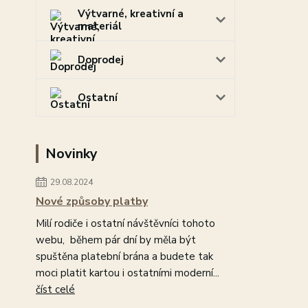
Výtvarné, kreativní a
materiál
Doprodej
Ostatní
Novinky
29.08.2024
Nové způsoby platby
Milí rodiče i ostatní návštěvníci tohoto
webu, během pár dní by měla být
spuštěna platební brána a budete tak
moci platit kartou i ostatními moderní...
číst celé