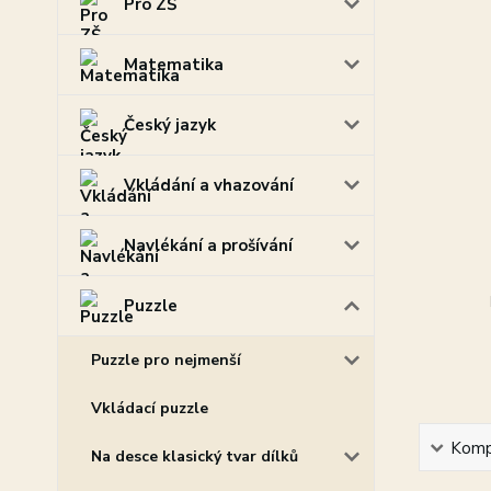
Pro ZŠ
Matematika
Český jazyk
Vkládání a vhazování
Navlékání a prošívání
Puzzle
Puzzle pro nejmenší
Vkládací puzzle
Kompl
Na desce klasický tvar dílků