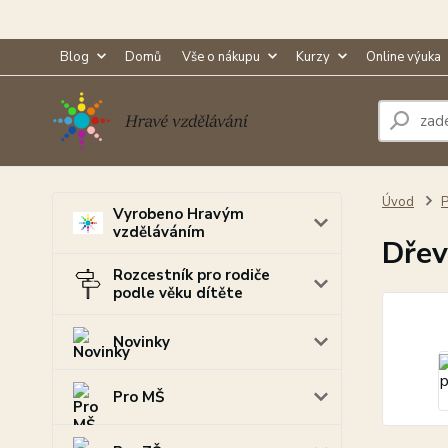
Blog
Domů
Vše o nákupu
Kurzy
Online výuka
Úvod
P
Vyrobeno Hravým
vzděláváním
Dřev
Rozcestník pro rodiče
podle věku dítěte
Novinky
Pro MŠ