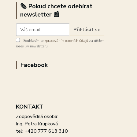
🗞️ Pokud chcete odebírat
newsletter 📰
Přihlásit se
Souhlasím se
zpracováním osobních údajů
za účelem
rozesílky newsletteru.
Facebook
KONTAKT
Zodpovědná osoba:
Ing. Petra Krupková
tel: +420 777 613 310