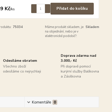
9 Kč
Přidat do košíku
/
ks
roduktu:
75034
Máme produkt skladem, je
Skladem
na objednání, nebo je v
elektronické podobě?:
Doprava zdarma nad
Odesíláme obratem
3.000,- Kč
Všechno zboží
Při dopravě pomocí
odesíláme co nejrychleji
kurýrní služby Balíkovna
a Zásilkovna
Komentáře
0