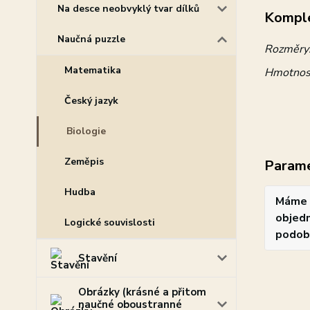
Na desce neobvyklý tvar dílků
Komple
Naučná puzzle
Rozměry
Matematika
Hmotnos
Český jazyk
Biologie
Zeměpis
Param
Hudba
Máme 
objedn
Logické souvislosti
podob
Stavění
Obrázky (krásné a přitom
naučné oboustranné