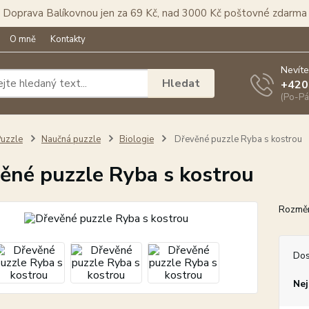
Doprava Balíkovnou jen za 69 Kč, nad 3000 Kč poštovné zdarma
O mně
Kontakty
Nevíte
Hledat
+420
(Po-Pá
uzzle
Naučná puzzle
Biologie
Dřevěné puzzle Ryba s kostrou
ěné puzzle Ryba s kostrou
Rozměr
Dos
Nej