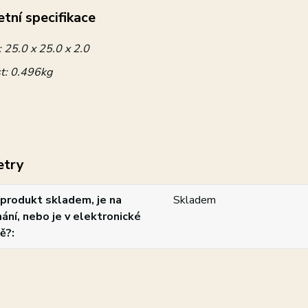
tní specifikace
:
25.0 x 25.0 x 2.0
t:
0.496kg
etry
produkt skladem, je na
Skladem
ání, nebo je v elektronické
ě?