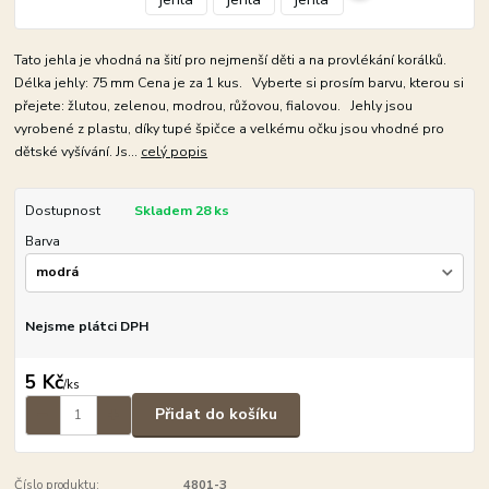
Tato jehla je vhodná na šití pro nejmenší děti a na provlékání korálků.
Délka jehly: 75 mm Cena je za 1 kus. Vyberte si prosím barvu, kterou si
přejete: žlutou, zelenou, modrou, růžovou, fialovou. Jehly jsou
vyrobené z plastu, díky tupé špičce a velkému očku jsou vhodné pro
dětské vyšívání. Js...
celý popis
Dostupnost
Skladem 28 ks
Barva
Nejsme plátci DPH
5 Kč
/
ks
Přidat do košíku
Číslo produktu:
4801-3