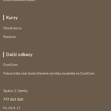
Kurzy
Obsah kurzu
Recenze
Další odkazy
DomDom
Pokud máte rádi české dřevěné výrobky, koukněte na DomDom
Spálov 2, Semily
777 613 310
Po-Pá 9-17