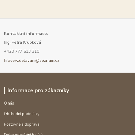
Kont
aktní informace:
Ing. Petra Krupková
+420 777 613 310
hravevzdelavani@seznam.cz
Informace pro zákazníky
O nás
Obchodní podmínky
Poštovné a doprava
Doba odesílání balíků