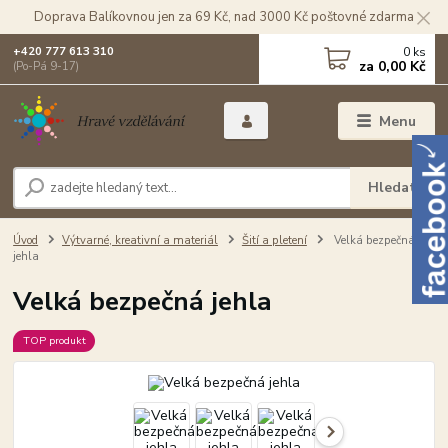
Doprava Balíkovnou jen za 69 Kč, nad 3000 Kč poštovné zdarma
0
ks
+420 777 613 310
za
0,00 Kč
(Po-Pá 9-17)
Menu
Hledat
Úvod
Výtvarné, kreativní a materiál
Šití a pletení
Velká bezpečná
jehla
Velká bezpečná jehla
TOP produkt