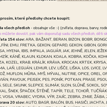
prosím, které předlohy chcete koupit:
a všech předloh
- obsahuje vše :-) (zvířata, dopravu, barvy, rodin
to můžete dovolit, pak vám doporučuji sadu všech předloh, děti sk
řata 154 slov:
ARA, BAŽANT, BERAN, BIZON, BOBR, BONGO
FÍNI, EMU, FRETKA, GEKON, GEPARD, GEKON, GIBON, GOR
A, HYENA, IBIS, IMPALA, JAGUÁR, JAK, JEHNĚ, JELEN, JE
MZÍK, KÁNĚ, KLAUN, KLOKAN, KOALA, KOBRA, KOČKA, KOHO
A, KOZEL, KRAB, KRÁLÍK, KRÁVA, KROCAN, KRTEK, KRYSA,
A, LAŇ, LEGUÁN, LEMUR, LEV, LIŠČE, LIŠKA, LOS, LVICE,
Ž, MUFLON, MŮRA, MYŠ, MÝVAL, NUTRIE, OPICE, OREL, O
VIÁN, PAVOUK, PEJSEK, PES, PONÍK, POTKAN, PRASE, PSO
, SELE, SKUNK, SLEPICE, SLIMÁK, SLON, SLŮNĚ, SOKOL, S
KAL, ŠNEK, ŠPAČEK, ŠTĚNĚ, TAPÍR, TELE, TCHOŘ, TUČŇÁK
, VOSA, VRABEC, VYDRA, VÝR, ZAJÍC, ZEBRA, ZMIJE, ŽÁBA,
rava 2
0 slov:
AUTO, BAGR, BALÓN, BUS, HASIČI, JACHTA, 