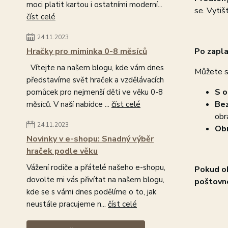
moci platit kartou i ostatními moderní...
se. Vytiš
číst celé
24.11.2023
Hračky pro miminka 0-8 měsíců
Po zapla
Vítejte na našem blogu, kde vám dnes
Můžete s
představíme svět hraček a vzdělávacích
S o
pomůcek pro nejmenší děti ve věku 0-8
Bez
měsíců. V naší nabídce ...
číst celé
obr
24.11.2023
Obr
Novinky v e-shopu: Snadný výběr
hraček podle věku
Vážení rodiče a přátelé našeho e-shopu,
Pokud ob
dovolte mi vás přivítat na našem blogu,
poštovn
kde se s vámi dnes podělíme o to, jak
neustále pracujeme n...
číst celé