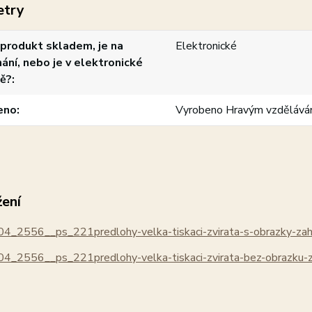
etry
produkt skladem, je na
Elektronické
ání, nebo je v elektronické
ě?
eno
Vyrobeno Hravým vzdělává
žení
4_2556__ps_221predlohy-velka-tiskaci-zvirata-s-obrazky-zah
4_2556__ps_221predlohy-velka-tiskaci-zvirata-bez-obrazku-z