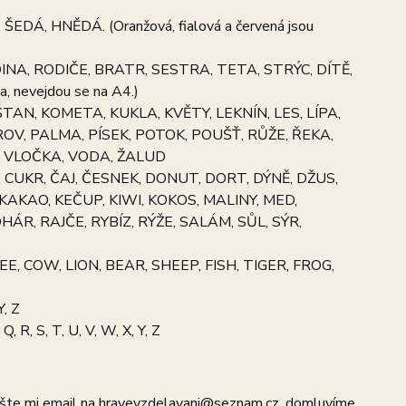
Á, HNĚDÁ. (Oranžová, fialová a červená jsou
A, RODIČE, BRATR, SESTRA, TETA, STRÝC, DÍTĚ,
, nevejdou se na A4.)
TAN, KOMETA, KUKLA, KVĚTY, LEKNÍN, LES, LÍPA,
ROV, PALMA, PÍSEK, POTOK, POUŠŤ, RŮŽE, ŘEKA,
, VLOČKA, VODA, ŽALUD
CUKR, ČAJ, ČESNEK, DONUT, DORT, DÝNĚ, DŽUS,
KAKAO, KEČUP, KIWI, KOKOS, MALINY, MED,
R, RAJČE, RYBÍZ, RÝŽE, SALÁM, SŮL, SÝR,
EE, COW, LION, BEAR, SHEEP, FISH, TIGER, FROG,
Y, Z
P, Q, R, S, T, U, V, W, X, Y, Z
pište mi email na hravevzdelavani@seznam.cz, domluvíme