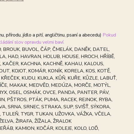
u, přírodu, jídlo a pití, angličtinu, psaní a abecedu)
Pokud
ládání slov opravdu velmi baví.
, BROUK, BUVOL, ČÁP, ČMELÁK, DANĚK, DATEL,
ILA, HAD, HAVRAN, HOLUB, HOUSE, HROCH, HŘÍBĚ,
ŽEK, KAČER, KACHNA, KACHNĚ, KAHAU, KALOUS,
UT, KOJOT, KOMÁR, KONÍK, KORELA, KOS, KOTĚ,
 KŘEČEK, KUDU, KUKLA, KŮŇ, KUŘE, KŮZLE, LABUŤ,
 LVÍČE, MAKAK, MEDVĚD, MEDÚZA, MORČE, MOTÝL,
RYX, OSEL, OSMÁK, OVCE, PANDA, PANTER, PÁV,
UN, PŠTROS, PTÁK, PUMA, RACEK, REJNOK, RYBA,
OVA, SRNA, SRNEC, STRAKA, SUP, SVIŠŤ, SÝKORA,
, TULEŇ, TYGR, TUKAN, UŽOVKA, VÁŽKA, VČELA,
 ŽELVA, ŽIRAFA, ŽÍŽALA, ŽRALOK
JEŘÁB, KAMION, KOČÁR, KOLEJE, KOLO, LOĎ,