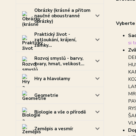
Obrázky (krásné a přitom
naučné oboustranné
obrázky)
Vyberte 
Praktický život -
Sad
zatloukání, krájení,
si 
zámky...
Zví
DEL
Rozvoj smyslů - barvy,
tvary, hmat, velikost...
HUS
KA
Hry a hlavolamy
KOZ
LAM
MRO
Geometrie
PA
RYS
Biologie a vše o přírodě
ŠA
VLK
Zeměpis a vesmír
Dop