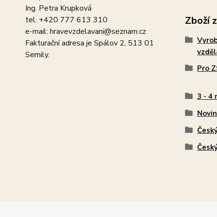
Ing. Petra Krupková
Zboží 
tel: +420 777 613 310
e-mail: hravevzdelavani@seznam.cz
Vyro
Fakturační adresa je Spálov 2, 513 01
vzdě
Semily.
Pro Z
3 - 4 
Novin
Český
Český