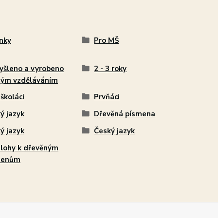
nky
Pro MŠ
šleno a vyrobeno
2 - 3 roky
ým vzděláváním
školáci
Prvňáci
ý jazyk
Dřevěná písmena
ý jazyk
Český jazyk
lohy k dřevěným
menům