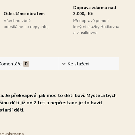
Doprava zdarma nad
Odesíláme obratem
3.000,- Kč
Všechno zboží
Při dopravě pomocí
odesíláme co nejrychleji
kurýrní služby Balíkovna
a Zásilkovna
Komentáře
0
Ke stažení
. Je překvapivé, jak moc to děti baví. Myslela bych
inu dětí již od 2 let a nepřestane je to bavit,
tarší děti.
kaci-pismena