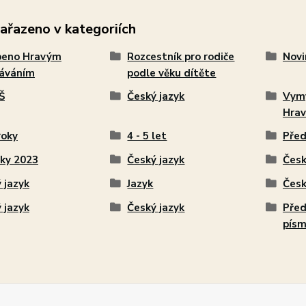
zařazeno v kategoriích
beno Hravým
Rozcestník pro rodiče
Novi
láváním
podle věku dítěte
Š
Český jazyk
Vymy
Hrav
roky
4 - 5 let
Před
ky 2023
Český jazyk
Česk
 jazyk
Jazyk
Česk
 jazyk
Český jazyk
Před
pís