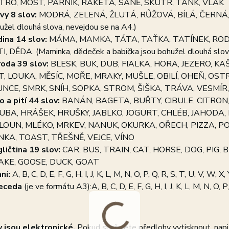
TRO, MOST, PARNÍK, RAKETA, SANĚ, SKÚTR, TANK, VLAK
vy 8 slov:
MODRÁ, ZELENÁ, ŽLUTÁ, RŮŽOVÁ, BÍLÁ, ČERNÁ, ŠED
užel dlouhá slova, nevejdou se na A4.)
ina 14 slov:
MÁMA, MAMKA, TÁTA, TAŤKA, TATÍNEK, RODIN
I, DĚDA. (Maminka, dědeček a babička jsou bohužel dlouhá slova
roda 3
9 slov:
BLESK, BUK, DUB, FIALKA, HORA, JEZERO, KAŠ
T, LOUKA, MĚSÍC, MOŘE, MRAKY, MUŠLE, OBILÍ, OHEŇ, OST
UNCE, SMRK, SNÍH, SOPKA, STROM, ŠIŠKA, TRÁVA, VESMÍR
lo a pití 4
4 slov:
BANÁN, BAGETA, BUŘTY, CIBULE, CITRON, 
BA, HRÁŠEK, HRUŠKY, JABLKO, JOGURT, CHLÉB, JAHODA, 
OUN, MLÉKO, MRKEV, NANUK, OKURKA, OŘECH, PIZZA, POHÁ
NKA, TOAST, TŘEŠNĚ, VEJCE, VÍNO
ličtina 1
9 slov:
CAR, BUS, TRAIN, CAT, HORSE, DOG, PIG, B
AKE, GOOSE, DUCK, GOAT
ní:
A, B, C, D, E, F, G, H, I, J, K, L, M, N, O, P, Q, R, S, T, U, V, W, X, 
eceda
(je ve formátu A3):
A, B, C, D, E, F, G, H, I, J, K, L, M, N, O, 
 jsou elektronické.
Pokud si přejete předlohy vytisknout, na