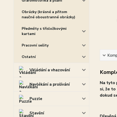
Grafomotorika a psaní
Obrázky (krásné a přitom
naučné oboustranné obrázky)
Předměty s třísložkovými
kartami
Pracovní sešity
Kompl
Ostatní
Vkládání a vhazování
Komple
Na tyto 
Navlékání a prošívání
si, že to
dokud se
Puzzle
Stavění
Dřevěná