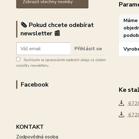
Zobrazit všechny novinky
Param
Máme 
🗞️ Pokud chcete odebírat
objedn
newsletter 📰
podob
Přihlásit se
Vyrob
Souhlasím se
zpracováním osobních údajů
za účelem
rozesílky newsletteru.
Facebook
Ke sta
6720
6720
KONTAKT
Zodpovědná osoba: