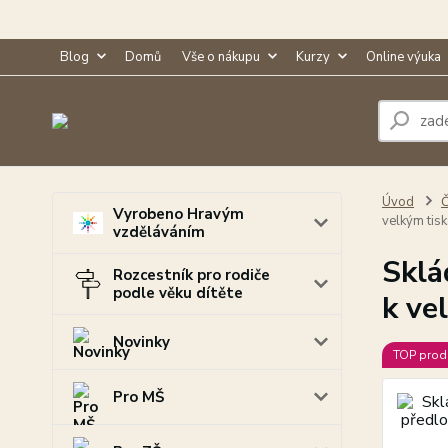
Blog
Domů
Vše o nákupu
Kurzy
Online výuka
Úvod
Č
Vyrobeno Hravým
velkým tis
vzděláváním
Sklá
Rozcestník pro rodiče
podle věku dítěte
k ve
Novinky
TOP prod
Pro MŠ