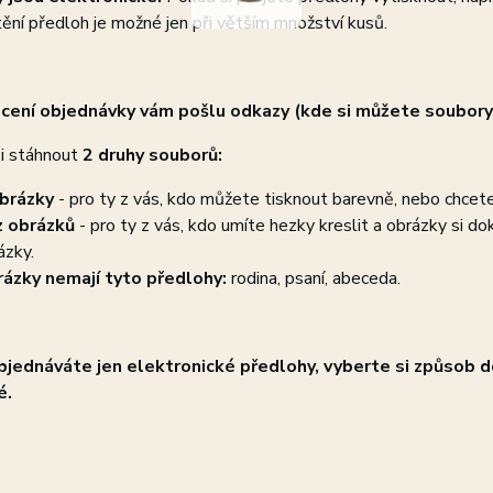
tění předloh je možné jen při větším množství kusů.
cení objednávky vám pošlu odkazy (kde si můžete soubory
i stáhnout
2 druhy souborů:
brázky
- pro ty z vás, kdo můžete tisknout barevně, nebo chcet
 obrázků
- pro ty z vás, kdo umíte hezky kreslit a obrázky si do
ázky.
ázky nemají tyto předlohy:
rodina, psaní, abeceda.
jednáváte jen elektronické předlohy, vyberte si způsob d
é.