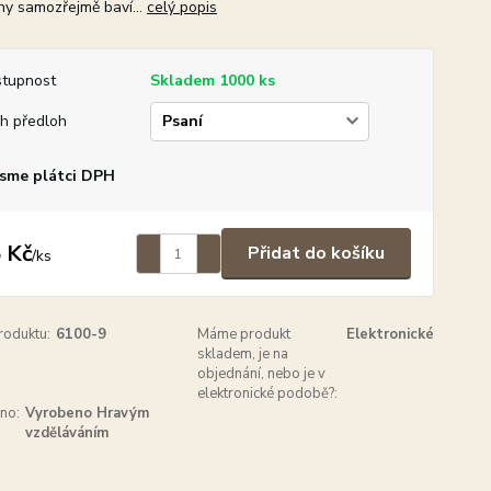
hy samozřejmě baví...
celý popis
tupnost
Skladem 1000 ks
h předloh
sme plátci DPH
 Kč
Přidat do košíku
/
ks
roduktu:
6100-9
Máme produkt
Elektronické
skladem, je na
objednání, nebo je v
elektronické podobě?:
no:
Vyrobeno Hravým
vzděláváním