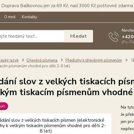
Doprava Balíkovnou jen za 69 Kč, nad 3000 Kč poštovné zdarma
O mně
Kontakty
Nevíte
Hledat
+420
(Po-Pá
eský jazyk
Dřevěná písmena
Předlohy k dřevěným písmenům
Sk
kacím písmenům vhodné pro děti 2-8 let)
dání slov z velkých tiskacích pí
lkým tiskacím písmenům vhodné p
ukt
Na tyt
Je přek
jen prv
nepřest