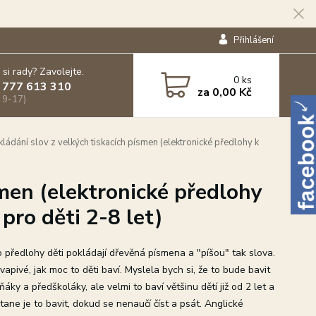
Přihlášení
 si rady? Zavolejte.
0
ks
 777 613 310
za
0,00 Kč
 9-17)
ládání slov z velkých tiskacích písmen (elektronické předlohy k
smen (elektronické předlohy
ro děti 2-8 let)
o předlohy děti pokládají dřevěná písmena a "píšou" tak slova.
vapivé, jak moc to děti baví. Myslela bych si, že to bude bavit
ňáky a předškoláky, ale velmi to baví většinu dětí již od 2 let a
ane je to bavit, dokud se nenaučí číst a psát. Anglické