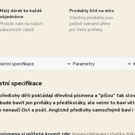
Malý dárek ke každé
Produkty šité na míru
objednávce
Všechny produkty jsou
Protože nám na našich
pečlivě vybrané přímo
zákaznících záleží
pro Vaše potřeby
etní specifikace
Parametry
tní specifikace
předlohy děti pokládají dřevěná písmena a "píšou" tak slova
 bude bavit jen prvňáky a předškoláky, ale velmi to baví větš
 nenaučí číst a psát. Anglické předlohy samozřejmě baví i s
 písmena si můžete koupit zde:
hravevzdelavani.cz/velka-tis