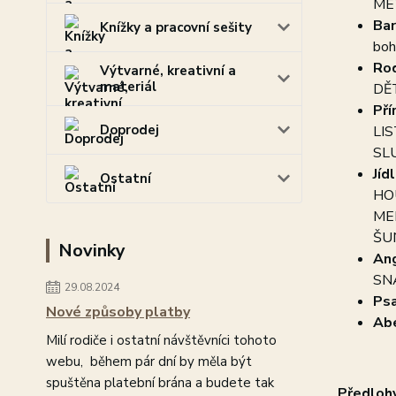
ME
Bar
Knížky a pracovní sešity
boh
Rod
Výtvarné, kreativní a
materiál
DĚT
Pří
Doprodej
LIS
SL
Jíd
Ostatní
HOU
MEL
ŠU
Novinky
Ang
SN
29.08.2024
Psa
Nové způsoby platby
Ab
Milí rodiče i ostatní návštěvníci tohoto
webu, během pár dní by měla být
spuštěna platební brána a budete tak
Předlohy