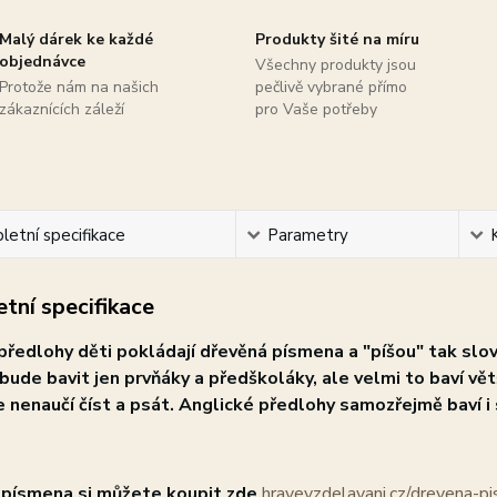
Malý dárek ke každé
Produkty šité na míru
objednávce
Všechny produkty jsou
Protože nám na našich
pečlivě vybrané přímo
zákaznících záleží
pro Vaše potřeby
etní specifikace
Parametry
tní specifikace
předlohy děti pokládají dřevěná písmena a "píšou" tak slova
 bude bavit jen prvňáky a předškoláky, ale velmi to baví větš
 nenaučí číst a psát. Anglické předlohy samozřejmě baví i s
 písmena si můžete koupit zde
hravevzdelavani.cz/drevena-