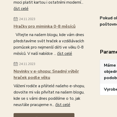
moci platit kartou i ostatními moderní...
číst celé
Pokud ob
24.11.2023
poštovn
Hračky pro miminka 0-8 měsíců
Vítejte na našem blogu, kde vám dnes
představíme svět hraček a vzdělávacích
pomůcek pro nejmenší děti ve věku 0-8
Param
měsíců. V naší nabídce ...
číst celé
24.11.2023
Máme 
Novinky v e-shopu: Snadný výběr
objedn
hraček podle věku
podob
Vážení rodiče a přátelé našeho e-shopu,
Vyrob
dovolte mi vás přivítat na našem blogu,
kde se s vámi dnes podělíme o to, jak
neustále pracujeme n...
číst celé