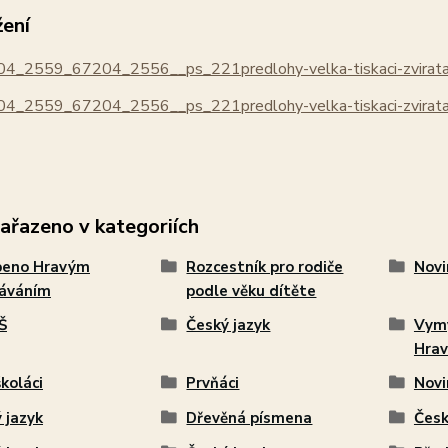
žení
4_2559_67204_2556__ps_221predlohy-velka-tiskaci-zvirata-
4_2559_67204_2556__ps_221predlohy-velka-tiskaci-zvirata-
zařazeno v kategoriích
beno Hravým
Rozcestník pro rodiče
Novi
láváním
podle věku dítěte
Š
Český jazyk
Vymy
Hrav
koláci
Prvňáci
Novi
 jazyk
Dřevěná písmena
Česk