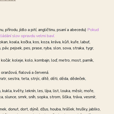
u, přírodu, jídlo a pití, angličtinu, psaní a abecedu)
Pokud
ládání slov opravdu velmi baví.
lokan, koala, kočka, kos, koza, kráva, kůň, kuře, labuť,
 páv, pejsek, pes, prase, ryba, slon, sova, straka, tygr,
n, kočár, koleje, kolo, kombajn, loď, metro, most, parník,
, oranžová, fialová a červená.
atr, sestra, teta, strýc, dítě, děti, děda, dědeček,
 kukla, květy, leknín, les, lípa, list, louka, měsíc, moře,
a, slunce, smrk, sníh, sopka, strom, šiška, tráva, vesmír,
snek, donut, dort, dýně, džus, houba, hrášek, hrušky, jablko,