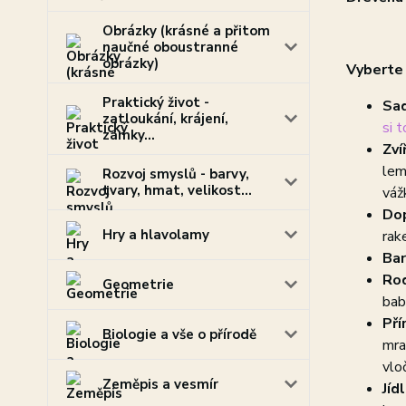
Obrázky (krásné a přitom
naučné oboustranné
obrázky)
Vyberte 
Praktický život -
Sad
zatloukání, krájení,
si 
zámky...
Zví
lem
Rozvoj smyslů - barvy,
tvary, hmat, velikost...
vážk
Dop
Hry a hlavolamy
rake
Bar
Ro
Geometrie
bab
Pří
Biologie a vše o přírodě
mra
vlo
Zeměpis a vesmír
Jíd