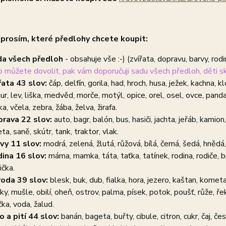
prosím, které předlohy chcete koupit:
a všech předloh
- obsahuje vše :-) (zvířata, dopravu, barvy, rodin
to můžete dovolit, pak vám doporučuji sadu všech předloh, děti sk
řata 43 slov:
čáp, delfín, gorila, had, hroch, husa, ježek, kachna, k
ur, lev, liška, medvěd, morče, motýl, opice, orel, osel, ovce, panda,
a, včela, zebra, žába, želva, žirafa.
rava 22 slov:
auto, bagr, balón, bus, hasiči, jachta, jeřáb, kamio
ta, saně, skútr, tank, traktor, vlak.
vy 11 slov:
modrá, zelená, žlutá, růžová, bílá, černá, šedá, hnědá
dina
16 slov:
máma, mamka, táta, taťka, tatínek, rodina, rodiče, br
ička.
roda 39 slov:
blesk, buk, dub, fialka, hora, jezero, kaštan, kometa,
ky, mušle, obilí, oheň, ostrov, palma, písek, potok, poušť, růže, řek
čka, voda, žalud.
lo a pití 44 slov:
banán, bageta, buřty, cibule, citron, cukr, čaj, če