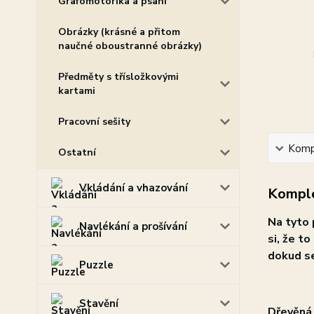
Grafomotorika a psaní
Obrázky (krásné a přitom
naučné oboustranné obrázky)
Předměty s třísložkovými
kartami
Pracovní sešity
Kompl
Ostatní
Vkládání a vhazování
Komple
Na tyto 
Navlékání a prošívání
si, že to
dokud se
Puzzle
Stavění
Dřevěná