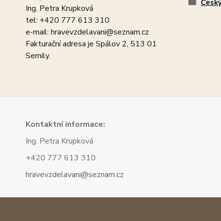
Český
Ing. Petra Krupková
tel: +420 777 613 310
e-mail: hravevzdelavani@seznam.cz
Fakturační adresa je Spálov 2, 513 01
Semily.
Kont
aktní informace:
Ing. Petra Krupková
+420 777 613 310
hravevzdelavani@seznam.cz