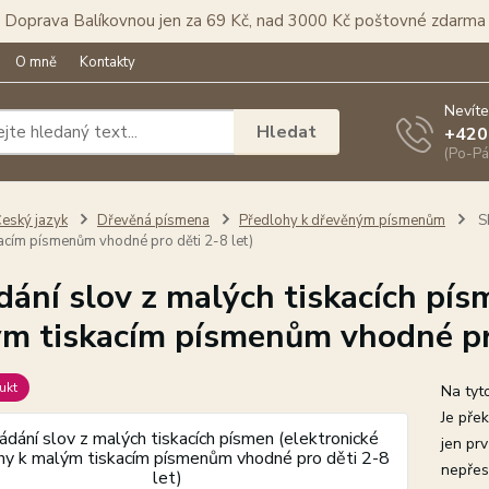
Doprava Balíkovnou jen za 69 Kč, nad 3000 Kč poštovné zdarma
O mně
Kontakty
Nevíte
Hledat
+420
(Po-Pá
eský jazyk
Dřevěná písmena
Předlohy k dřevěným písmenům
Sk
acím písmenům vhodné pro děti 2-8 let)
dání slov z malých tiskacích pís
m tiskacím písmenům vhodné pro
ukt
Na tyt
Je přek
jen prv
nepřest