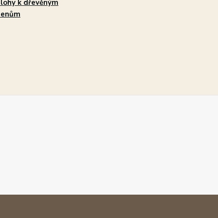
lohy k dřevěným
menům