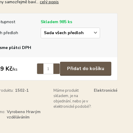
hy samozřejmě baví...
celý popis
tupnost
Skladem 985 ks
h předloh
sme plátci DPH
9 Kč
Přidat do košíku
/
ks
roduktu:
1502-1
Máme produkt
Elektronické
skladem, je na
objednání, nebo je v
elektronické podobě?:
no:
Vyrobeno Hravým
vzděláváním