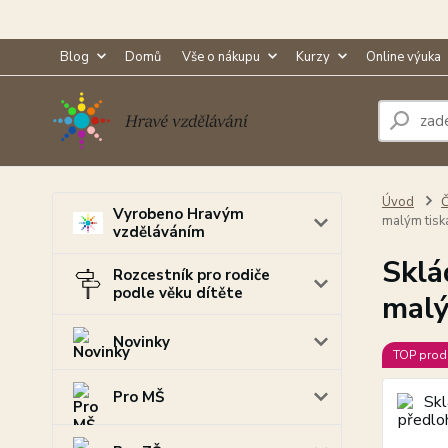
Blog
Domů
Vše o nákupu
Kurzy
Online výuka
Úvod
Č
Vyrobeno Hravým
malým tisk
vzděláváním
Sklá
Rozcestník pro rodiče
podle věku dítěte
malý
Novinky
TOP prod
Pro MŠ