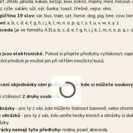
urt, chléb, jahoda, kakao, kečup, kiwi, kokos, maliny, med, meloun, 
z, rýže, salám, sůl, sýr, šunka, toast, třešně, vejce, víno.
ličtina 19 slov:
car, bus, train, cat, horse, dog, pig, bee, cow, li
ní:
a, b, c, d, e, f, g, h, i, j, k, l, m, n, o, p, q, r, s, t, u, v, w, x, y, z .
eceda
(je ve formátu A3):
a, b, c, d, e, f, g, h, i, j, k, l, m, n, o, p, q, r, 
 jsou elektronické.
Pokud si přejete předlohy vytisknout, na
tění předloh je možné jen při větším množství kusů.
cení objednávky vám pošlu odkazy (kde si můžete soubory
i stáhnout
2 druhy souborů:
brázky
- pro ty z vás, kdo můžete tisknout barevně, nebo chcet
 obrázků
- pro ty z vás, kdo umíte hezky kreslit a obrázky si do
ázky.
ázky nemají tyto předlohy:
rodina, psaní, abeceda.