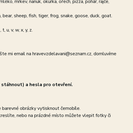
mléko, mrkev, nanuk, okurka, ořech, pizza, pohár, rajče,
on, bear, sheep, fish, tiger, frog, snake, goose, duck, goat.
s, t, u, v, w, x, y, z.
pište mi email na hravevzdelavani@seznam.cz, domluvíme
 stáhnout) a hesla pro otevření.
e barevné obrázky vytisknout černobíle.
kreslíte, nebo na prázdné místo můžete vlepit fotky či