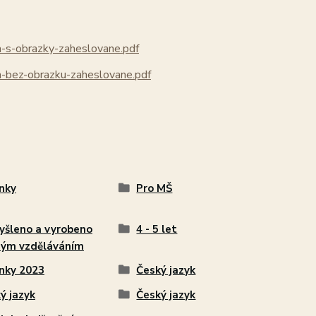
s-obrazky-zaheslovane.pdf
bez-obrazku-zaheslovane.pdf
nky
Pro MŠ
šleno a vyrobeno
4 - 5 let
ým vzděláváním
nky 2023
Český jazyk
ý jazyk
Český jazyk