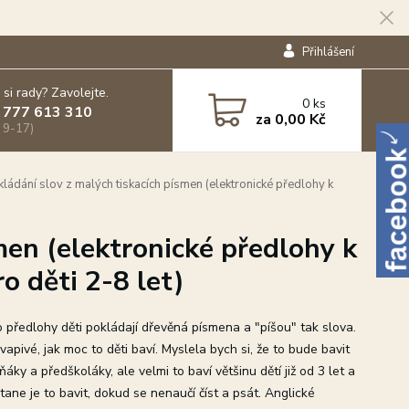
Přihlášení
 si rady? Zavolejte.
0
ks
 777 613 310
za
0,00 Kč
 9-17)
ládání slov z malých tiskacích písmen (elektronické předlohy k
men (elektronické předlohy k
 děti 2-8 let)
o předlohy děti pokládají dřevěná písmena a "píšou" tak slova.
vapivé, jak moc to děti baví. Myslela bych si, že to bude bavit
ňáky a předškoláky, ale velmi to baví většinu dětí již od 3 let a
ane je to bavit, dokud se nenaučí číst a psát. Anglické