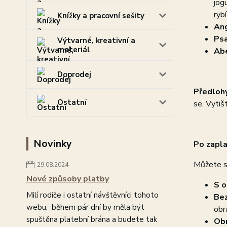
jog
rybí
Knížky a pracovní sešity
Ang
Psa
Výtvarné, kreativní a
materiál
Ab
Doprodej
Předlohy
Ostatní
se. Vytiš
Novinky
Po zapla
Můžete s
29.08.2024
Nové způsoby platby
S o
Milí rodiče i ostatní návštěvníci tohoto
Bez
webu, během pár dní by měla být
obr
spuštěna platební brána a budete tak
Obr