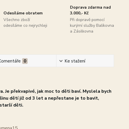
Doprava zdarma nad
Odesíláme obratem
3.000,- Kč
Všechno zboží
Při dopravě pomocí
odesíláme co nejrychleji
kurýrní služby Balíkovna
a Zásilkovna
Komentáře
0
Ke stažení
. Je překvapivé, jak moc to děti baví. Myslela bych
inu dětí již od 3 let a nepřestane je to bavit,
tarší děti.
pismena15