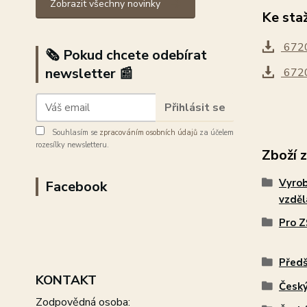
Zobrazit všechny novinky
Ke sta
6720
🗞️ Pokud chcete odebírat
newsletter 📰
6720
Přihlásit se
Souhlasím se
zpracováním osobních údajů
za účelem
rozesílky newsletteru.
Zboží 
Vyro
Facebook
vzdě
Pro Z
Předš
KONTAKT
Český
Zodpovědná osoba: