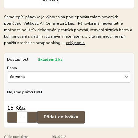
Samolepící pěnovka je výborná na podlepování zalaminovaných
pomůcek. Velikost: A4 Cena je za 1 kus. Pěnovka má neuvěřitelné
možnosti použití v dekorování pevných povrchů, vrstvení různých barev a
kombinování s dalším výtvarným materiálem. Určitě vás nadchne i při
použití v technice scrapbooking, ...
celý popis
Dostupnost
Skladem 1 ks
Barva
Nejsme plátci DPH
15 Kč
/
ks
Přidat do košíku
Číslo produktu:
93102-2