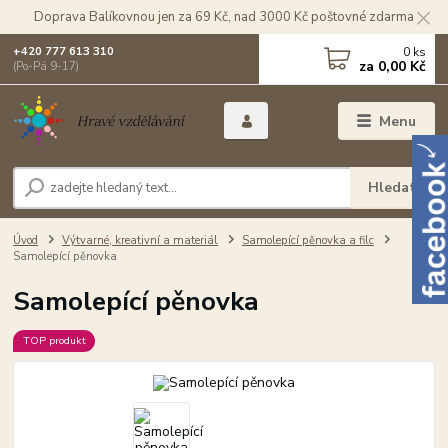
Doprava Balíkovnou jen za 69 Kč, nad 3000 Kč poštovné zdarma
0
ks
+420 777 613 310
za
0,00 Kč
(Po-Pá 9-17)
Menu
Hledat
Úvod
Výtvarné, kreativní a materiál
Samolepící pěnovka a filc
Samolepící pěnovka
Samolepící pěnovka
TOP produkt