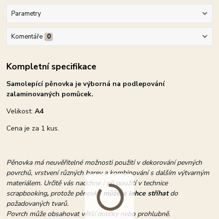
Parametry
Komentáře
0
Kompletní specifikace
Samolepící pěnovka je výborná na podlepování
zalaminovaných pomůcek.
Velikost:
A4
Cena je za 1 kus.
Pěnovka má neuvěřitelné možnosti použití v dekorování pevných
povrchů, vrstvení různých barev a kombinování s dalším výtvarným
materiálem. Určitě vás nadchne i při použití v technice
scrapbooking
,
protože pěnovku
můžete lehce stříhat
do
požadovaných tvarů.
Povrch může obsahovat větší dolíčky nebo prohlubně.