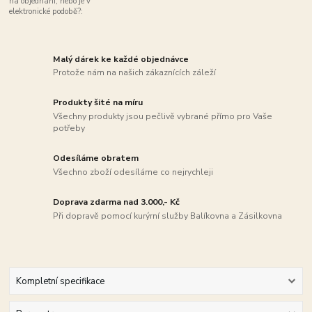
na objednání, nebo je v
elektronické podobě?:
Malý dárek ke každé objednávce
Protože nám na našich zákaznících záleží
Produkty šité na míru
Všechny produkty jsou pečlivě vybrané přímo pro Vaše
potřeby
Odesíláme obratem
Všechno zboží odesíláme co nejrychleji
Doprava zdarma nad 3.000,- Kč
Při dopravě pomocí kurýrní služby Balíkovna a Zásilkovna
Kompletní specifikace