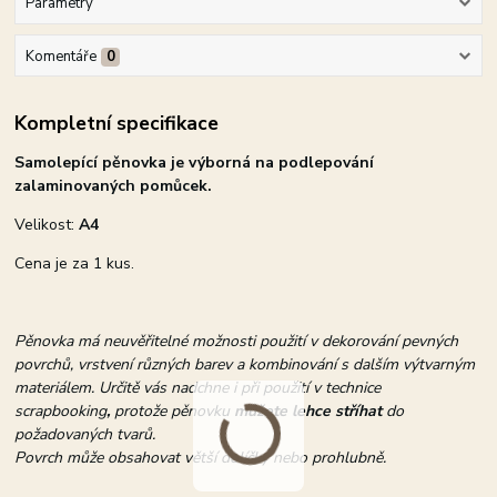
Parametry
Komentáře
0
Kompletní specifikace
Samolepící pěnovka je výborná na podlepování
zalaminovaných pomůcek.
Velikost:
A4
Cena je za 1 kus.
Pěnovka má neuvěřitelné možnosti použití v dekorování pevných
povrchů, vrstvení různých barev a kombinování s dalším výtvarným
materiálem. Určitě vás nadchne i při použití v technice
scrapbooking
,
protože pěnovku
můžete lehce stříhat
do
požadovaných tvarů.
Povrch může obsahovat větší dolíčky nebo prohlubně.