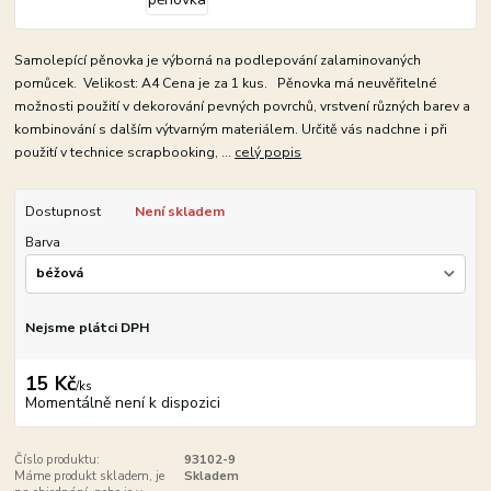
Samolepící pěnovka je výborná na podlepování zalaminovaných
pomůcek. Velikost: A4 Cena je za 1 kus. Pěnovka má neuvěřitelné
možnosti použití v dekorování pevných povrchů, vrstvení různých barev a
kombinování s dalším výtvarným materiálem. Určitě vás nadchne i při
použití v technice scrapbooking, ...
celý popis
Dostupnost
Není skladem
Barva
Nejsme plátci DPH
15 Kč
/
ks
Momentálně není k dispozici
Číslo produktu:
93102-9
Máme produkt skladem, je
Skladem