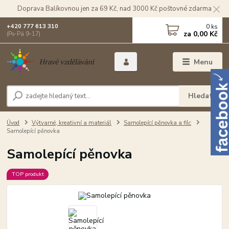
Doprava Balíkovnou jen za 69 Kč, nad 3000 Kč poštovné zdarma
0
ks
+420 777 613 310
za
0,00 Kč
(Po-Pá 9-17)
Menu
Hledat
Úvod
Výtvarné, kreativní a materiál
Samolepící pěnovka a filc
Samolepící pěnovka
Samolepící pěnovka
TOP produkt