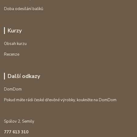
Doba odesílání balíků
Kurzy
Obsah kurzu
Recenze
Další odkazy
DomDom
Pokud máte rádi české dřevěné výrobky, koukněte na DomDom
Spálov 2, Semily
777 613 310