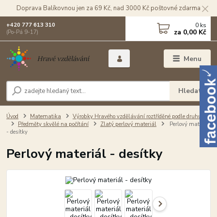
Doprava Balíkovnou jen za 69 Kč, nad 3000 Kč poštovné zdarma
0
ks
+420 777 613 310
za
0,00 Kč
(Po-Pá 9-17)
Menu
Hledat
Úvod
Matematika
Výrobky Hravého vzdělávání roztříděné podle druhu
Předměty skvělé na počítání
Zlatý perlový materiál
Perlový materiál
- desítky
Perlový materiál - desítky