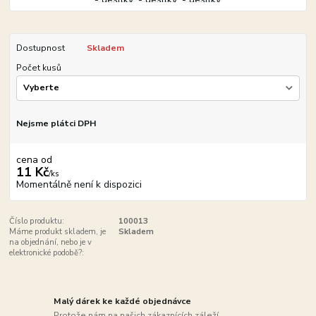
Dostupnost
Skladem
Počet kusů
Nejsme plátci DPH
cena od
11 Kč
/
ks
Momentálně není k dispozici
Číslo produktu:
100013
Máme produkt skladem, je
Skladem
na objednání, nebo je v
elektronické podobě?:
Malý dárek ke každé objednávce
Protože nám na našich zákaznících záleží