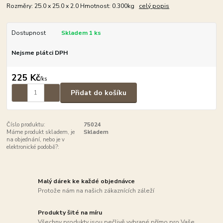
Rozměry: 25.0 x 25.0 x 2.0 Hmotnost: 0.300kg
celý popis
Dostupnost
Skladem 1 ks
Nejsme plátci DPH
225 Kč
/
ks
Přidat do košíku
Číslo produktu:
75024
Máme produkt skladem, je
Skladem
na objednání, nebo je v
elektronické podobě?:
Malý dárek ke každé objednávce
Protože nám na našich zákaznících záleží
Produkty šité na míru
Všechny produkty jsou pečlivě vybrané přímo pro Vaše