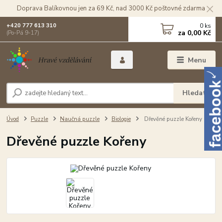
Doprava Balíkovnou jen za 69 Kč, nad 3000 Kč poštovné zdarma
0
ks
+420 777 613 310
za
0,00 Kč
(Po-Pá 9-17)
Menu
Hledat
Úvod
Puzzle
Naučná puzzle
Biologie
Dřevěné puzzle Kořeny
Dřevěné puzzle Kořeny