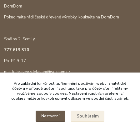
DomDom
Pokud máte rádi české dřevěné výrobky, koukněte na DomDom
Spálov 2, Semily
777 613 310
Po-Pá 9-17
mailto:hravevzdelavani@seznam.cz
Pro základní funkčnost, zpříjemnění používání webu, analytické
účely a v případě udělení souhlasu také pro účely cílení reklamy
využíváme soubory cookies. Nastavení vlastních preferencí
cookies můžete kdykoli upravit odkazem ve spodní části stránek.
Souhlasím
Nastavení
Copyright © 2023 Hravé vzdělávání
Vytvořeno na
Eshop-rychle.cz