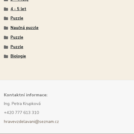
4 - 5 let
Puzzle
Naučná puzzle
Puzzle
Puzzle
Biologie
Kont
aktní informace:
Ing. Petra Krupková
+420 777 613 310
hravevzdelavani@seznam.cz